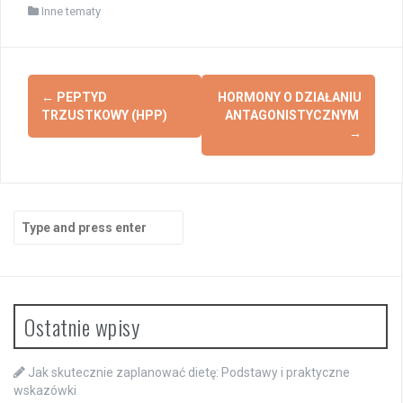
Inne tematy
Post
←
PEPTYD
HORMONY O DZIAŁANIU
navigation
TRZUSTKOWY (HPP)
ANTAGONISTYCZNYM
→
Search
for:
Ostatnie wpisy
Jak skutecznie zaplanować dietę: Podstawy i praktyczne
wskazówki