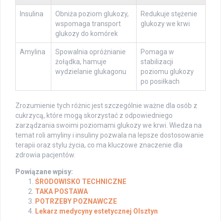
Insulina
Obniża poziom glukozy,
Redukuje stężenie
wspomaga transport
glukozy we krwi
glukozy do komórek
Amylina
Spowalnia opróżnianie
Pomaga w
żołądka, hamuje
stabilizacji
wydzielanie glukagonu
poziomu glukozy
po posiłkach
Zrozumienie tych różnic jest szczególnie ważne dla osób z
cukrzycą, które mogą skorzystać z odpowiedniego
zarządzania swoimi poziomami glukozy we krwi. Wiedza na
temat roli amyliny i insuliny pozwala na lepsze dostosowanie
terapii oraz stylu życia, co ma kluczowe znaczenie dla
zdrowia pacjentów.
Powiązane wpisy:
ŚRODOWISKO TECHNICZNE
TAKA POSTAWA
POTRZEBY POZNAWCZE
Lekarz medycyny estetycznej Olsztyn