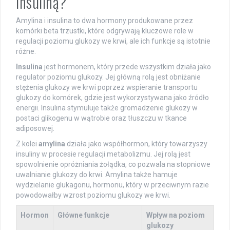
insuliną?
Amylina i insulina to dwa hormony produkowane przez
komórki beta trzustki, które odgrywają kluczowe role w
regulacji poziomu glukozy we krwi, ale ich funkcje są istotnie
różne.
Insulina
jest hormonem, który przede wszystkim działa jako
regulator poziomu glukozy. Jej główną rolą jest obniżanie
stężenia glukozy we krwi poprzez wspieranie transportu
glukozy do komórek, gdzie jest wykorzystywana jako źródło
energii. Insulina stymuluje także gromadzenie glukozy w
postaci glikogenu w wątrobie oraz tłuszczu w tkance
adiposowej.
Z kolei
amylina
działa jako współhormon, który towarzyszy
insuliny w procesie regulacji metabolizmu. Jej rolą jest
spowolnienie opróżniania żołądka, co pozwala na stopniowe
uwalnianie glukozy do krwi. Amylina także hamuje
wydzielanie glukagonu, hormonu, który w przeciwnym razie
powodowałby wzrost poziomu glukozy we krwi.
Hormon
Główne funkcje
Wpływ na poziom
glukozy