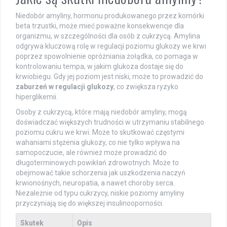
Niedobór amyliny, hormonu produkowanego przez komórki
beta trzustki, może mieć poważne konsekwencje dla
organizmu, w szczególności dla osób z cukrzycą. Amylina
odgrywa kluczową rolę w regulacji poziomu glukozy we krwi
poprzez spowolnienie opróżniania żołądka, co pomaga w
kontrolowaniu tempa, w jakim glukoza dostaje się do
krwiobiegu. Gdy jej poziom jest niski, może to prowadzić do
zaburzeń w regulacji glukozy
, co zwiększa ryzyko
hiperglikemii.
Osoby z cukrzycą, które mają niedobór amyliny, mogą
doświadczać większych trudności w utrzymaniu stabilnego
poziomu cukru we krwi. Może to skutkować częstymi
wahaniami stężenia glukozy, co nie tylko wpływa na
samopoczucie, ale również może prowadzić do
długoterminowych powikłań zdrowotnych. Może to
obejmować takie schorzenia jak uszkodzenia naczyń
krwionośnych, neuropatia, a nawet choroby serca.
Niezależnie od typu cukrzycy, niskie poziomy amyliny
przyczyniają się do większej insulinooporności.
Skutek
Opis