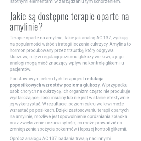
istotnymi elementami w zarządzaniu tym schorzeniem.
Jakie są dostępne terapie oparte na
amylinie?
Terapie oparte na amylinie, takie jak analog AC 137, zyskują
na popularności wśród strategii leczenia cukrzycy. Amylina to
hormon produkowany przez trzustkę, który odgrywa
kluczową rolę w regulacji poziomu glukozy we krwi, a jego
analogi mogą mieć znaczący wpływ na kontrolę glikemii u
pacjentów.
Podstawowym celem tych terapii jest
redukcja
poposiłkowych wzrostów poziomu glukozy
. W przypadku
osób chorych na cukrzycę, ich organizm często nie produkuje
wystarczającej ilości insuliny lub nie jest w stanie efektywnie
jej wykorzystać. W rezultacie, poziom cukru we krwi może
wzrastać po posiłkach. Dzięki zastosowaniu terapii opartych
na amylinie, możliwe jest spowolnienie opróżniania żołądka
oraz zwiększenie uczucia sytości, co może prowadzić do
zmniejszenia spożycia pokarmów i lepszej kontroli glikemii.
Oprócz analogu AC 137, badania trwają nad innymi