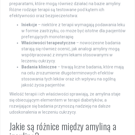
preparatami, które mogą również działać na bazie amyliny.
Różne rodzaje terapii są testowane pod kątem ich
efektywności oraz bezpieczeństwa:
Iniekcje
– niektóre z terapii wymagają podawania leku
w formie zastrzyku, co może być istotne dla pacjentów
preferujących monoterapię.
Właściwości terapeutyczne
– nowoczesne badania
starają się również ocenić, jak analogi amyliny mogą
współpracować z innymi lekami stosowanymi w
leczeniu cukrzycy.
Badania kliniczne
– trwają liczne badania, które mają
na celu zrozumienie długoterminowych efektów
stosowania tych leków oraz ich wpływu na ogólną
jakość życia pacjentów.
Wielość terapii i ich właściwości sprawiają, że amylina staje
się obiecującym elementem w terapii diabetyków, a
rozwijające się badania przynoszą nadzieję na dalsze
udoskonalenia w leczeniu cukrzycy.
Jakie są różnice między amyliną a