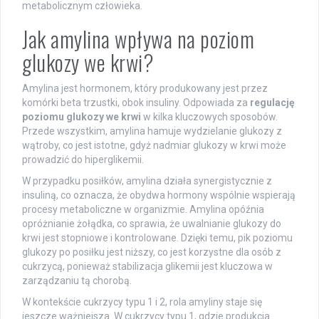
metabolicznym człowieka.
Jak amylina wpływa na poziom
glukozy we krwi?
Amylina jest hormonem, który produkowany jest przez
komórki beta trzustki, obok insuliny. Odpowiada za
regulację
poziomu glukozy we krwi
w kilka kluczowych sposobów.
Przede wszystkim, amylina hamuje wydzielanie glukozy z
wątroby, co jest istotne, gdyż nadmiar glukozy w krwi może
prowadzić do hiperglikemii.
W przypadku posiłków, amylina działa synergistycznie z
insuliną, co oznacza, że obydwa hormony wspólnie wspierają
procesy metaboliczne w organizmie. Amylina opóźnia
opróżnianie żołądka, co sprawia, że uwalnianie glukozy do
krwi jest stopniowe i kontrolowane. Dzięki temu, pik poziomu
glukozy po posiłku jest niższy, co jest korzystne dla osób z
cukrzycą, ponieważ stabilizacja glikemii jest kluczowa w
zarządzaniu tą chorobą.
W kontekście cukrzycy typu 1 i 2, rola amyliny staje się
jeszcze ważniejsza. W cukrzycy typu 1, gdzie produkcja