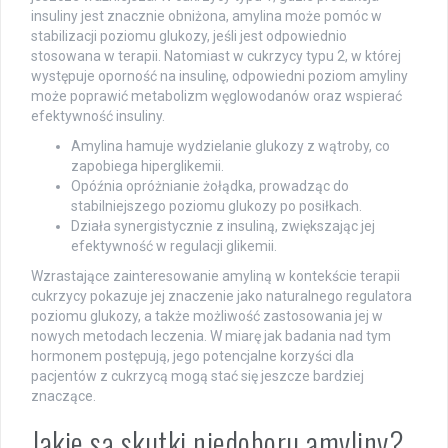
insuliny jest znacznie obniżona, amylina może pomóc w
stabilizacji poziomu glukozy, jeśli jest odpowiednio
stosowana w terapii. Natomiast w cukrzycy typu 2, w której
występuje oporność na insulinę, odpowiedni poziom amyliny
może poprawić metabolizm węglowodanów oraz wspierać
efektywność insuliny.
Amylina hamuje wydzielanie glukozy z wątroby, co
zapobiega hiperglikemii.
Opóźnia opróżnianie żołądka, prowadząc do
stabilniejszego poziomu glukozy po posiłkach.
Działa synergistycznie z insuliną, zwiększając jej
efektywność w regulacji glikemii.
Wzrastające zainteresowanie amyliną w kontekście terapii
cukrzycy pokazuje jej znaczenie jako naturalnego regulatora
poziomu glukozy, a także możliwość zastosowania jej w
nowych metodach leczenia. W miarę jak badania nad tym
hormonem postępują, jego potencjalne korzyści dla
pacjentów z cukrzycą mogą stać się jeszcze bardziej
znaczące.
Jakie są skutki niedoboru amyliny?