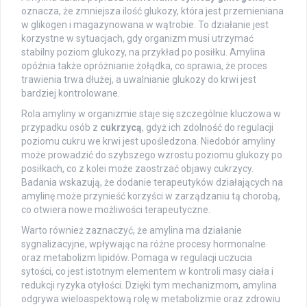
oznacza, że zmniejsza ilość glukozy, która jest przemieniana
w glikogen i magazynowana w wątrobie. To działanie jest
korzystne w sytuacjach, gdy organizm musi utrzymać
stabilny poziom glukozy, na przykład po posiłku. Amylina
opóźnia także opróżnianie żołądka, co sprawia, że proces
trawienia trwa dłużej, a uwalnianie glukozy do krwi jest
bardziej kontrolowane.
Rola amyliny w organizmie staje się szczególnie kluczowa w
przypadku osób z
cukrzycą
, gdyż ich zdolność do regulacji
poziomu cukru we krwi jest upośledzona. Niedobór amyliny
może prowadzić do szybszego wzrostu poziomu glukozy po
posiłkach, co z kolei może zaostrzać objawy cukrzycy.
Badania wskazują, że dodanie terapeutyków działających na
amylinę może przynieść korzyści w zarządzaniu tą chorobą,
co otwiera nowe możliwości terapeutyczne.
Warto również zaznaczyć, że amylina ma działanie
sygnalizacyjne, wpływając na różne procesy hormonalne
oraz metabolizm lipidów. Pomaga w regulacji uczucia
sytości, co jest istotnym elementem w kontroli masy ciała i
redukcji ryzyka otyłości. Dzięki tym mechanizmom, amylina
odgrywa wieloaspektową rolę w metabolizmie oraz zdrowiu