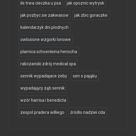
ile trwa cieczka u psa
jak opoznic wytrysk
jak pozbyc sie zakwasow
jak zbic goraczke
kalendarzyk dni plodnych
owlosione wzgorki lonowe
plamica schoenleina henocha
rabczański zdrój medical spa
sennik wypadajace zeby
sen o pająku
wypadający ząb sennik
wzór harrisa i benedicta
zespol pradera williego
źródło nadziei cda