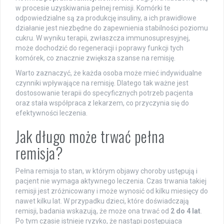
w procesie uzyskiwania pełnej remisji. Komórki te
odpowiedzialne są za produkcję insuliny, a ich prawidłowe
działanie jest niezbędne do zapewnienia stabilności poziomu
cukru. W wyniku terapii, zwłaszcza immunosupresyjnej,
może dochodzić do regeneracji i poprawy funkcji tych
komórek, co znacznie zwiększa szanse na remisję.
Warto zaznaczyć, że każda osoba może mieć indywidualne
czynniki wpływające na remisję. Dlatego tak ważne jest
dostosowanie terapii do specyficznych potrzeb pacjenta
oraz stała współpraca z lekarzem, co przyczynia się do
efektywności leczenia.
Jak długo może trwać pełna
remisja?
Pełna remisja to stan, w którym objawy choroby ustępują i
pacjent nie wymaga aktywnego leczenia. Czas trwania takiej
remisji jest zróżnicowany i może wynosić od kilku miesięcy do
nawet kilku lat. W przypadku dzieci, które doświadczają
remisji, badania wskazują, że może ona trwać od
2 do 4 lat
.
Po tym czasie istnieje ryzyko, że nastąpi postępująca