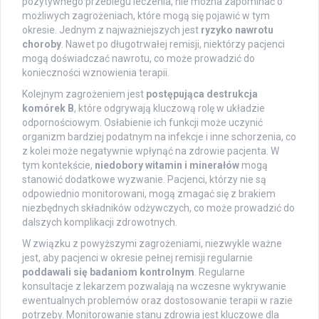
pozytywnego przebiegu leczenia, nie można zapominać o
możliwych zagrożeniach, które mogą się pojawić w tym
okresie. Jednym z najważniejszych jest
ryzyko nawrotu
choroby
. Nawet po długotrwałej remisji, niektórzy pacjenci
mogą doświadczać nawrotu, co może prowadzić do
konieczności wznowienia terapii.
Kolejnym zagrożeniem jest
postępująca destrukcja
komórek B
, które odgrywają kluczową rolę w układzie
odpornościowym. Osłabienie ich funkcji może uczynić
organizm bardziej podatnym na infekcje i inne schorzenia, co
z kolei może negatywnie wpłynąć na zdrowie pacjenta. W
tym kontekście,
niedobory witamin i minerałów
mogą
stanowić dodatkowe wyzwanie. Pacjenci, którzy nie są
odpowiednio monitorowani, mogą zmagać się z brakiem
niezbędnych składników odżywczych, co może prowadzić do
dalszych komplikacji zdrowotnych.
W związku z powyższymi zagrożeniami, niezwykle ważne
jest, aby pacjenci w okresie pełnej remisji regularnie
poddawali się badaniom kontrolnym
. Regularne
konsultacje z lekarzem pozwalają na wczesne wykrywanie
ewentualnych problemów oraz dostosowanie terapii w razie
potrzeby. Monitorowanie stanu zdrowia jest kluczowe dla