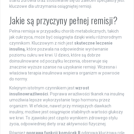
stanu zdrowia oraz stosowanie się do zaleceń specjalisty jest
kluczowe dla utrzymania osiągniętej remisji.
Jakie są przyczyny pełnej remisji?
Pełna remisja w przypadku chorób metabolicznych, takich
jak cukrzyca, może być osiągnięta dzięki wielu różnorodnym
czynnikom. Kluczowym z nich jest
skuteczne leczenie
insuliną
, które pozwala na odpowiednie wyrównanie
poziomu cukru we krwi. U dzieci, które są dobrze
doinsulinowane od początku leczenia, obserwuje się
znacznie wyższe szanse na uzyskanie remisji. Wczesna i
właściwa terapia insulinowa wspiera organizm w powrocie
do normy.
Kolejnym istotnym czynnikiem jest
wzrost
insulinowrażliwości
. Poprawa wrażliwości tkanek na insulinę
umożliwia lepsze wykorzystanie tego hormonu przez
organizm. W efekcie, nawet przy mniejszych dawkach
insuliny, możliwe jest osiągnięcie stabilnych wartości glukozy
we krwi. To zjawisko jest często wynikiem zdrowego stylu
życia, odpowiedniej diety oraz aktywności fizycznej.
Również
poprawa funkcji komórek B
odgrywa kluczową rolę