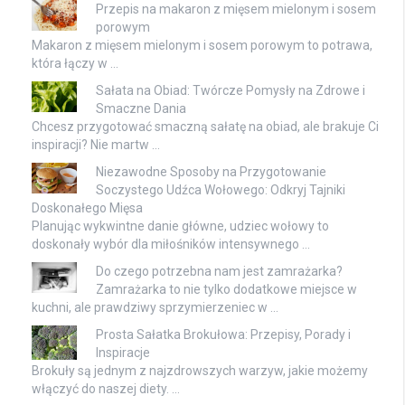
Przepis na makaron z mięsem mielonym i sosem
porowym
Makaron z mięsem mielonym i sosem porowym to potrawa,
która łączy w …
Sałata na Obiad: Twórcze Pomysły na Zdrowe i
Smaczne Dania
Chcesz przygotować smaczną sałatę na obiad, ale brakuje Ci
inspiracji? Nie martw …
Niezawodne Sposoby na Przygotowanie
Soczystego Udźca Wołowego: Odkryj Tajniki
Doskonałego Mięsa
Planując wykwintne danie główne, udziec wołowy to
doskonały wybór dla miłośników intensywnego …
Do czego potrzebna nam jest zamrażarka?
Zamrażarka to nie tylko dodatkowe miejsce w
kuchni, ale prawdziwy sprzymierzeniec w …
Prosta Sałatka Brokułowa: Przepisy, Porady i
Inspiracje
Brokuły są jednym z najzdrowszych warzyw, jakie możemy
włączyć do naszej diety. …