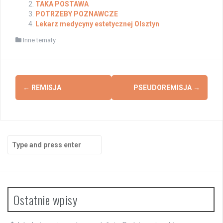
TAKA POSTAWA
POTRZEBY POZNAWCZE
Lekarz medycyny estetycznej Olsztyn
Inne tematy
Post
←
REMISJA
PSEUDOREMISJA
→
navigation
Search
for:
Ostatnie wpisy