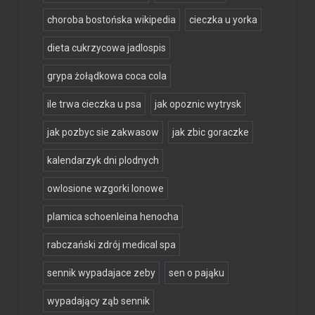
choroba bostońska wikipedia
cieczka u yorka
dieta cukrzycowa jadlospis
grypa żołądkowa coca cola
ile trwa cieczka u psa
jak opoznic wytrysk
jak pozbyc sie zakwasow
jak zbic goraczke
kalendarzyk dni plodnych
owlosione wzgorki lonowe
plamica schoenleina henocha
rabczański zdrój medical spa
sennik wypadajace zeby
sen o pająku
wypadający ząb sennik