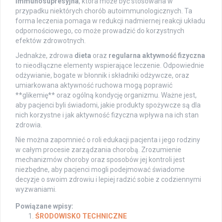
immunosupresyjna
, która może być stosowana w
przypadku niektórych chorób autoimmunologicznych. Ta
forma leczenia pomaga w redukcji nadmiernej reakcji układu
odpornościowego, co może prowadzić do korzystnych
efektów zdrowotnych.
Jednakże, zdrowa
dieta
oraz
regularna aktywność fizyczna
to nieodłączne elementy wspierające leczenie. Odpowiednie
odżywianie, bogate w błonnik i składniki odżywcze, oraz
umiarkowana aktywność ruchowa mogą poprawić
**glikemię** oraz ogólną kondycję organizmu. Ważne jest,
aby pacjenci byli świadomi, jakie produkty spożywcze są dla
nich korzystne i jak aktywność fizyczna wpływa na ich stan
zdrowia.
Nie można zapomnieć o roli edukacji pacjenta i jego rodziny
w całym procesie zarządzania chorobą. Zrozumienie
mechanizmów choroby oraz sposobów jej kontroli jest
niezbędne, aby pacjenci mogli podejmować świadome
decyzje o swoim zdrowiu i lepiej radzić sobie z codziennymi
wyzwaniami.
Powiązane wpisy:
ŚRODOWISKO TECHNICZNE