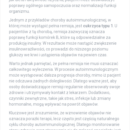
poprawy ogólnego samopoczucia oraz normalizacji funkcji
organizmu.
Jednym z przykładów choroby autoimmunologicznej, w
której może wystąpić pełna remisja, jest
cukrzyca typu 1
. U
pacjentów z tą chorobą, remisja zazwyczaj oznacza
poprawę funkcji komórek B, które są odpowiedzialne za
produkcję insuliny. W rezultacie może nastąpić zwiększenie
insulinowrażliwości, co prowadzi do niższego poziomu
glukozy we krwi i ustąpienia objawów na pewien czas.
Warto jednak pamiętać, że pełna remisja nie musi oznaczać
całkowitego wyleczenia. W procesie autoimmunologicznym
może występować dalsza progresja choroby, mimo iż pacjent
nie odczuwa żadnych dolegliwości. Dlatego ważne jest, aby
osoby doświadczające remisji regularnie obserwowały swoje
zdrowie i utrzymywały kontakt z lekarzem. Dodatkowo,
czynniki zewnętrzne, takie jak stres, infekcje lub zmiany
hormonalne, mogą wpływać na powrót objawów.
Kluczowe jest zrozumienie, że wznowienie objawów nie
oznacza porażki terapii, lecz często jest częścią naturalnego
cyklu choroby autoimmunologicznej. Dlatego monitorowanie