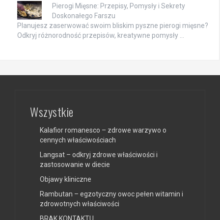
Pierogi Mięsne: Przepisy, Pomysły i Sekrety
Doskonałego Farszu
Planujesz zaserwować swoim bliskim pyszne pierogi mięsne?
Odkryj różnorodność przepisów, kreatywne pomysły …
Wszystkie
Kalafior romanesco – zdrowe warzywo o
cennych właściwościach
Langsat – odkryj zdrowe właściwości i
zastosowanie w diecie
Objawy kliniczne
Rambutan – egzotyczny owoc pełen witamin i
zdrowotnych właściwości
BRAK KONTAKTU