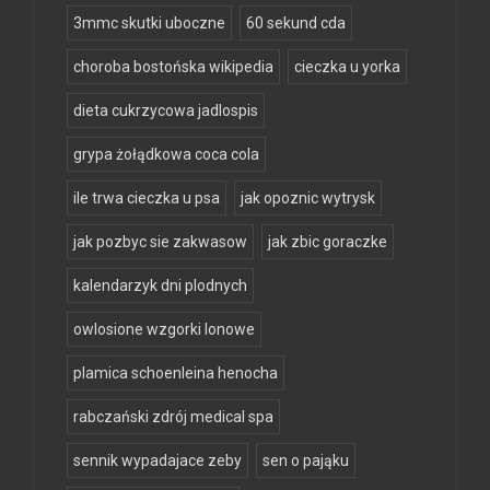
3mmc skutki uboczne
60 sekund cda
choroba bostońska wikipedia
cieczka u yorka
dieta cukrzycowa jadlospis
grypa żołądkowa coca cola
ile trwa cieczka u psa
jak opoznic wytrysk
jak pozbyc sie zakwasow
jak zbic goraczke
kalendarzyk dni plodnych
owlosione wzgorki lonowe
plamica schoenleina henocha
rabczański zdrój medical spa
sennik wypadajace zeby
sen o pająku