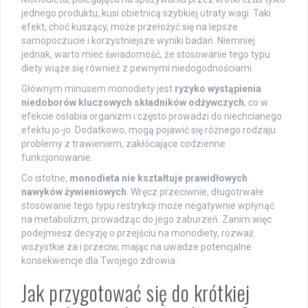
jednego produktu, kusi obietnicą szybkiej utraty wagi. Taki
efekt, choć kuszący, może przełożyć się na lepsze
samopoczucie i korzystniejsze wyniki badań. Niemniej
jednak, warto mieć świadomość, że stosowanie tego typu
diety wiąże się również z pewnymi niedogodnościami.
Głównym minusem monodiety jest
ryzyko wystąpienia
niedoborów kluczowych składników odżywczych
, co w
efekcie osłabia organizm i często prowadzi do niechcianego
efektu jo-jo. Dodatkowo, mogą pojawić się różnego rodzaju
problemy z trawieniem, zakłócające codzienne
funkcjonowanie.
Co istotne,
monodieta nie kształtuje prawidłowych
nawyków żywieniowych
. Wręcz przeciwnie, długotrwałe
stosowanie tego typu restrykcji może negatywnie wpłynąć
na metabolizm, prowadząc do jego zaburzeń. Zanim więc
podejmiesz decyzję o przejściu na monodiety, rozważ
wszystkie za i przeciw, mając na uwadze potencjalne
konsekwencje dla Twojego zdrowia.
Jak przygotować się do krótkiej