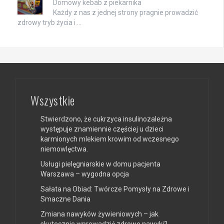
Domowy kebab z piekarnika
Każdy z nas z jednej strony pragnie prowadzić
zdrowy tryb życia i …
Wszystkie
Stwierdzono, że cukrzyca insulinozależna
występuje znamiennie częściej u dzieci
karmionych mlekiem krowim od wczesnego
niemowlęctwa.
Usługi pielęgniarskie w domu pacjenta
Warszawa – wygodna opcja
Sałata na Obiad: Twórcze Pomysły na Zdrowe i
Smaczne Dania
Zmiana nawyków żywieniowych – jak