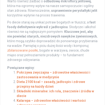
Warto również zadbać o
odbudowę mikroflory jelitowej
,
która ma ogromny wpływ na nasze samopoczucie i ogólny
stan zdrowia. Równocześnie,
usprawnienie perystaltyki jelit
korzystnie wpłynie na proces trawienia.
Po diecie staraj się unikać potraw bogatych w tłuszcz, a
fast
foody definitywnie wykreśl z jadłospisu
. Słodycze i alkohol
również nie są najlepszym pomysłem.
Kluczowe jest, aby
nie powielać starych, niezdrowych nawyków żywieniowych
,
które mogą szybko doprowadzić do ponownego przybierania
na wadze. Pamiętaj o piciu dużej ilości wody i komponuj
zbilansowane posiłki
, bogate w warzywa, owoce, chude
mięso oraz pełnoziarniste produkty – to fundament
zdrowego odżywiania.
Powiązane wpisy:
Pokrzywa zwyczajna – zdrowotne właściwości i
zastosowania w medycynie
Dieta 2100 kcal – zasady, jadłospis i zdrowe
przepisy na każdy dzień
Składniki mineralne: ich rola, znaczenie i źródła w
diecie
Kalarepa – zdrowotne właściwości i wartości