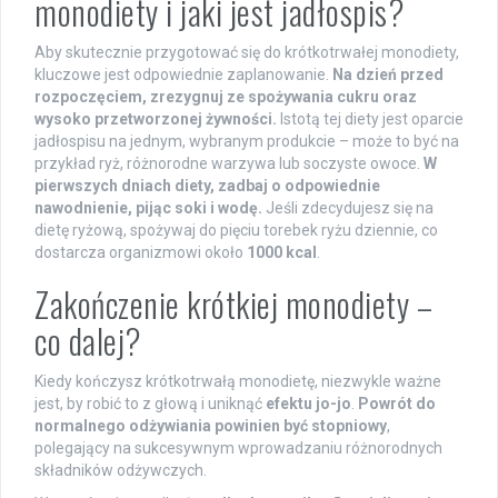
monodiety i jaki jest jadłospis?
Aby skutecznie przygotować się do krótkotrwałej monodiety,
kluczowe jest odpowiednie zaplanowanie.
Na dzień przed
rozpoczęciem, zrezygnuj ze spożywania cukru oraz
wysoko przetworzonej żywności.
Istotą tej diety jest oparcie
jadłospisu na jednym, wybranym produkcie – może to być na
przykład ryż, różnorodne warzywa lub soczyste owoce.
W
pierwszych dniach diety, zadbaj o odpowiednie
nawodnienie, pijąc soki i wodę.
Jeśli zdecydujesz się na
dietę ryżową, spożywaj do pięciu torebek ryżu dziennie, co
dostarcza organizmowi około
1000 kcal
.
Zakończenie krótkiej monodiety –
co dalej?
Kiedy kończysz krótkotrwałą monodietę, niezwykle ważne
jest, by robić to z głową i uniknąć
efektu jo-jo
.
Powrót do
normalnego odżywiania powinien być stopniowy
,
polegający na sukcesywnym wprowadzaniu różnorodnych
składników odżywczych.