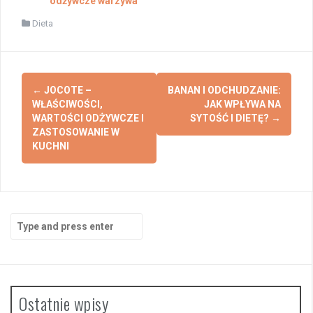
odżywcze warzywa
Dieta
Post
←
JOCOTE –
BANAN I ODCHUDZANIE:
navigation
WŁAŚCIWOŚCI,
JAK WPŁYWA NA
WARTOŚCI ODŻYWCZE I
SYTOŚĆ I DIETĘ?
→
ZASTOSOWANIE W
KUCHNI
Search
for:
Ostatnie wpisy