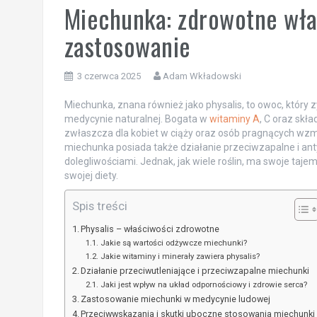
Miechunka: zdrowotne właś
zastosowanie
3 czerwca 2025
Adam Wkładowski
Miechunka, znana również jako physalis, to owoc, który z
medycynie naturalnej. Bogata w
witaminy A
, C oraz skł
zwłaszcza dla kobiet w ciąży oraz osób pragnących wz
miechunka posiada także działanie przeciwzapalne i an
dolegliwościami. Jednak, jak wiele roślin, ma swoje taj
swojej diety.
Spis treści
Physalis – właściwości zdrowotne
Jakie są wartości odżywcze miechunki?
Jakie witaminy i minerały zawiera physalis?
Działanie przeciwutleniające i przeciwzapalne miechunki
Jaki jest wpływ na układ odpornościowy i zdrowie serca?
Zastosowanie miechunki w medycynie ludowej
Przeciwwskazania i skutki uboczne stosowania miechunki