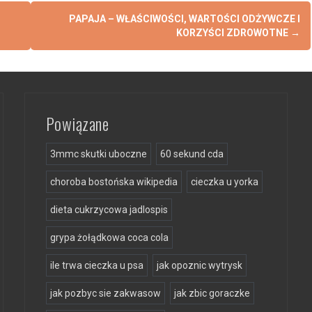
PAPAJA – WŁAŚCIWOŚCI, WARTOŚCI ODŻYWCZE I
KORZYŚCI ZDROWOTNE
→
Powiązane
3mmc skutki uboczne
60 sekund cda
choroba bostońska wikipedia
cieczka u yorka
dieta cukrzycowa jadlospis
grypa żołądkowa coca cola
ile trwa cieczka u psa
jak opoznic wytrysk
jak pozbyc sie zakwasow
jak zbic goraczke