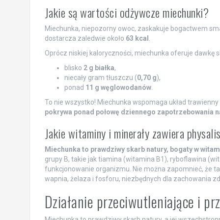
Jakie są wartości odżywcze miechunki?
Miechunka, niepozorny owoc, zaskakuje bogactwem sma
dostarcza zaledwie około
63 kcal
.
Oprócz niskiej kaloryczności, miechunka oferuje dawkę 
blisko
2 g białka
,
niecały gram tłuszczu (
0,70 g
),
ponad
11 g węglowodanów
.
To nie wszystko! Miechunka wspomaga układ trawienny dz
pokrywa ponad połowę dziennego zapotrzebowania na 
Jakie witaminy i minerały zawiera physali
Miechunka to prawdziwy skarb natury, bogaty w witami
grupy B, takie jak tiamina (witamina B1), ryboflawina (w
funkcjonowanie organizmu. Nie można zapomnieć, że ta 
wapnia, żelaza i fosforu, niezbędnych dla zachowania z
Działanie przeciwutleniające i p
Miechunka to prawdziwy skarb natury, a jej wszechstro