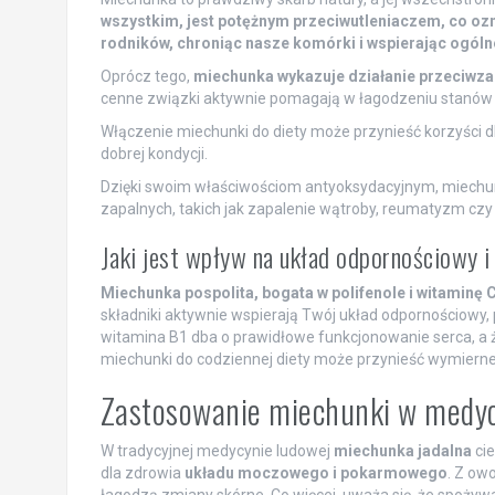
wszystkim, jest potężnym przeciwutleniaczem, co ozn
rodników, chroniąc nasze komórki i wspierając ogóln
Oprócz tego,
miechunka wykazuje działanie przeciwzap
cenne związki aktywnie pomagają w łagodzeniu stanów 
Włączenie miechunki do diety może przynieść korzyści d
dobrej kondycji.
Dzięki swoim właściwościom antyoksydacyjnym, miechu
zapalnych, takich jak zapalenie wątroby, reumatyzm czy 
Jaki jest wpływ na układ odpornościowy i
Miechunka pospolita, bogata w polifenole i witaminę
składniki aktywnie wspierają Twój układ odpornościowy,
witamina B1 dba o prawidłowe funkcjonowanie serca, a
miechunki do codziennej diety może przynieść wymierne
Zastosowanie miechunki w medyc
W tradycyjnej medycynie ludowej
miechunka jadalna
cie
dla zdrowia
układu moczowego i pokarmowego
. Z ow
łagodzą zmiany skórne. Co więcej, uważa się, że spoż