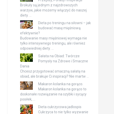
Brokuły są jednym z najzdrowszych
warzyw, jakie możemy włączyć do naszej
diety. …
Dieta po treningu na siłowni – jak
budować masę mięśniową
efektywnie?
Budowanie masy mięśniowej wymaga nie
tylko intensywnego treningu, ale również
odpowiedniej diety. …
Sałata na Obiad: Twórcze
Pomysły na Zdrowe i Smaczne
Dania
Chcesz przygotować smaczną sałatę na
obiad, ale brakuje Ci inspiracji? Nie martw …
Makaron kolanka na gorąco.
Makaron kolanka na gorąco to
doskonałe rozwiązanie na szybki i sycący
posiłek, …
Dieta cukrzycowa jadlospis
Cukrzyca to nie tylko wyzwanie