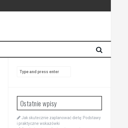
Search
for:
Ostatnie wpisy
Jak skutecznie zaplanować dietę: Podstawy
i praktyczne wskazówki