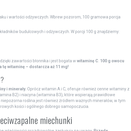
ku i wartości odżywczych. Wbrew pozorom, 100 gramowa porcja
składników budulcowych i odżywczych. W porcji 100 g znajdziemy:
ięki zawartości błonnika i jest bogata w
witaminę C
.
100 g owocu
tę witaminę – dostarcza aż 11 mg!
s?
ny i minerały.
Oprócz witamin A i C, oferuje również cenne witaminy z
itamina B2) i niacyna (witamina B3), które wspierają prawidłowe
niepozorna roślina jest również źródłem ważnych minerałów, w tym
drowych kości i ogólnego dobrego samopoczucia.
rzeciwzapalne miechunki
nne właściwości prozdrowotne zasługują na uwagę.
Przede