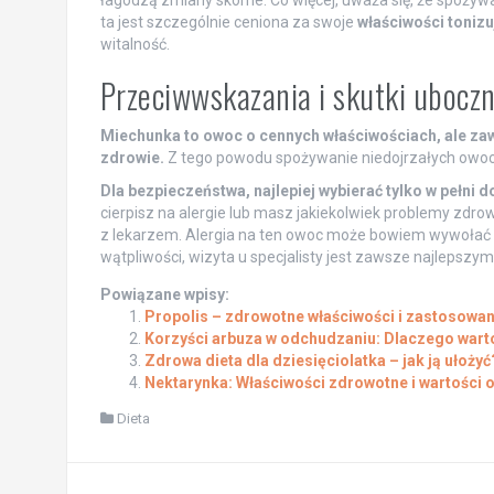
ta jest szczególnie ceniona za swoje
właściwości tonizu
witalność.
Przeciwwskazania i skutki ubocz
Miechunka to owoc o cennych właściwościach, ale zaw
zdrowie.
Z tego powodu spożywanie niedojrzałych owoc
Dla bezpieczeństwa, najlepiej wybierać tylko w pełni 
cierpisz na alergie lub masz jakiekolwiek problemy zdro
z lekarzem. Alergia na ten owoc może bowiem wywołać 
wątpliwości, wizyta u specjalisty jest zawsze najlepszy
Powiązane wpisy:
Propolis – zdrowotne właściwości i zastosowan
Korzyści arbuza w odchudzaniu: Dlaczego warto
Zdrowa dieta dla dziesięciolatka – jak ją ułożyć
Nektarynka: Właściwości zdrowotne i wartości
Dieta