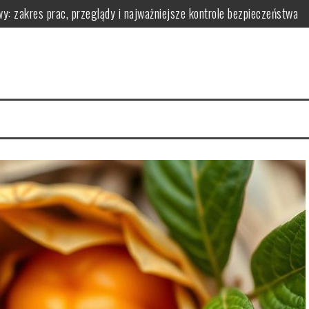
y: zakres prac, przeglądy i najważniejsze kontrole bezpieczeństwa
owadzić go w życie?
 ją zarządzać dla zdrowia
łaściwości i przepisy
i i korzyściami zdrowotnymi
wy i praktyczne wskazówki