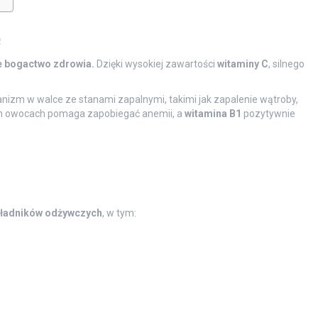
e
e bogactwo zdrowia.
Dzięki wysokiej zawartości
witaminy C
, silnego
nizm w walce ze stanami zapalnymi, takimi jak zapalenie wątroby,
h owocach pomaga zapobiegać anemii, a
witamina B1
pozytywnie
składników odżywczych
, w tym: