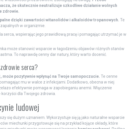
acza, że skutecznie neutralizuje szkodliwe działanie wolnych
e zdrowie.
alne dzięki zawartości witanolidów i alkaloidów tropanowych.
Te
zapalnych w organizmie.
la serca, wspierając jego prawidłową pracę i pomagając utrzymać je w
nka może stanowić wsparcie w łagodzeniu objawów różnych stanów
astma. To naprawdę cenny dar natury, który warto docenić.
 zdrowie serca?
 C, może pozytywnie wpłynąć na Twoje samopoczucie.
Te cenne
 pomagając mu w walce z infekcjami. Dodatkowo, obecna w niej
 żelazo efektywnie pomaga w zapobieganiu anemii. Włączenie
 korzyści dla Twojego zdrowia.
ynie ludowej
szy się dużym uznaniem. Wykorzystuje się ją jako naturalne wsparcie
oców miechunki przygotowuje się na przykład kojące okłady, które
ywanie miechunki może wspomagać leczenie
kamicy nerkowej
. Roślina