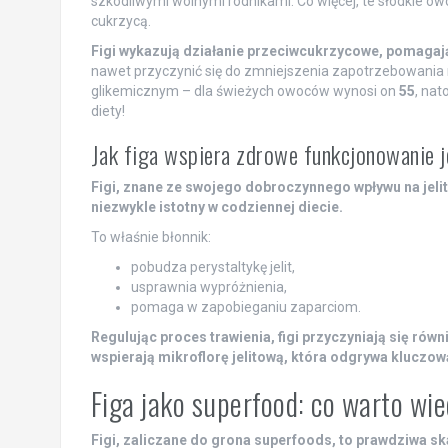
szkodliwymi wolnymi rodnikami. Co więcej, te słodkie 
cukrzycą.
Figi wykazują działanie przeciwcukrzycowe, pomaga
nawet przyczynić się do zmniejszenia zapotrzebowania na 
glikemicznym – dla świeżych owoców wynosi on
55
, nat
diety!
Jak figa wspiera zdrowe funkcjonowanie je
Figi, znane ze swojego dobroczynnego wpływu na jelita
niezwykle istotny w codziennej diecie.
To właśnie błonnik:
pobudza perystaltykę jelit,
usprawnia wypróżnienia,
pomaga w zapobieganiu zaparciom.
Regulując proces trawienia, figi przyczyniają się ró
wspierają mikroflorę jelitową, która odgrywa kluczow
Figa jako superfood: co warto wi
Figi, zaliczane do grona superfoods, to prawdziwa s