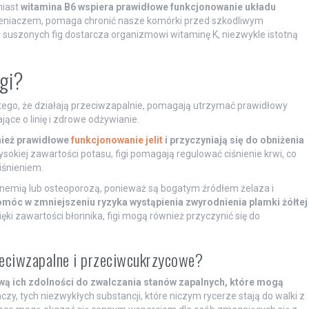
iast
witamina B6 wspiera prawidłowe funkcjonowanie układu
leniaczem, pomaga chronić nasze komórki przed szkodliwym
 suszonych fig dostarcza organizmowi witaminę K, niezwykle istotną
igi?
ego, że działają przeciwzapalnie, pomagają utrzymać prawidłowy
ące o linię i zdrowe odżywianie.
ież prawidłowe
funkcjonowanie jelit
i przyczyniają się do obniżenia
ysokiej zawartości potasu, figi pomagają regulować ciśnienie krwi, co
iśnieniem.
z anemią lub osteoporozą, ponieważ są bogatym źródłem żelaza i
omóc w zmniejszeniu ryzyka wystąpienia zwyrodnienia plamki żółtej
ęki zawartości błonnika, figi mogą również przyczynić się do
zeciwzapalne i przeciwcukrzycowe?
awą ich zdolności do zwalczania stanów zapalnych, które mogą
zy, tych niezwykłych substancji, które niczym rycerze stają do walki z