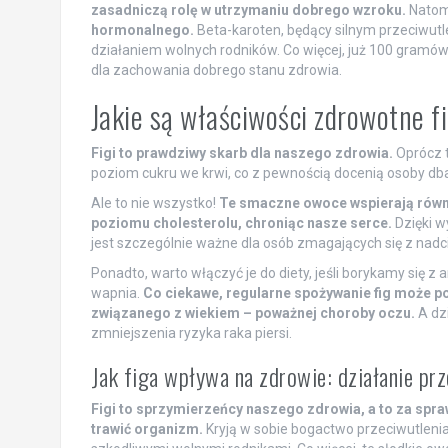
zasadniczą rolę w utrzymaniu dobrego wzroku.
Natom
hormonalnego.
Beta-karoten, będący silnym przeciwut
działaniem wolnych rodników. Co więcej, już 100 gramów
dla zachowania dobrego stanu zdrowia.
Jakie są właściwości zdrowotne f
Figi to prawdziwy skarb dla naszego zdrowia.
Oprócz t
poziom cukru we krwi, co z pewnością docenią osoby dbaj
Ale to nie wszystko!
Te smaczne owoce wspierają równ
poziomu cholesterolu, chroniąc nasze serce.
Dzięki w
jest szczególnie ważne dla osób zmagających się z nadc
Ponadto, warto włączyć je do diety, jeśli borykamy się 
wapnia.
Co ciekawe, regularne spożywanie fig może p
związanego z wiekiem – poważnej choroby oczu.
A dzi
zmniejszenia ryzyka raka piersi.
Jak figa wpływa na zdrowie: działanie pr
Figi to sprzymierzeńcy naszego zdrowia, a to za spr
trawić organizm.
Kryją w sobie bogactwo przeciwutleniac