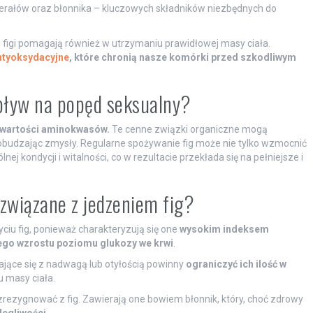
erałów oraz błonnika – kluczowych składników niezbędnych do
 figi pomagają również w utrzymaniu prawidłowej masy ciała.
ntyoksydacyjne
, które chronią nasze komórki przed szkodliwym
 wpływ na popęd seksualny?
zawartości aminokwasów.
Te cenne związki organiczne mogą
 pobudzając zmysły. Regularne spożywanie fig może nie tylko wzmocnić
ej kondycji i witalności, co w rezultacie przekłada się na pełniejsze i
 związane z jedzeniem fig?
iu fig, ponieważ charakteryzują się one
wysokim indeksem
go wzrostu poziomu glukozy we krwi
.
ające się z nadwagą lub otyłością powinny
ograniczyć ich ilość w
u masy ciała.
zrezygnować z fig. Zawierają one bowiem błonnik, który, choć zdrowy
legliwości
.