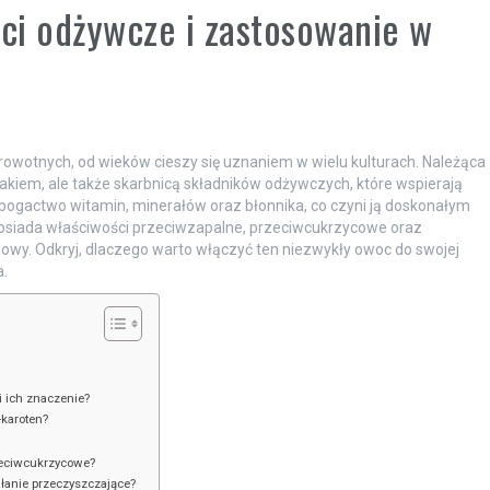
ści odżywcze i zastosowanie w
owotnych, od wieków cieszy się uznaniem w wielu kulturach. Należąca
kiem, ale także skarbnicą składników odżywczych, które wspierają
ogactwo witamin, minerałów oraz błonnika, co czyni ją doskonałym
 posiada właściwości przeciwzapalne, przeciwcukrzycowe oraz
owy. Odkryj, dlaczego warto włączyć ten niezwykły owoc do swojej
a.
i ich znaczenie?
-karoten?
rzeciwcukrzycowe?
ałanie przeczyszczające?