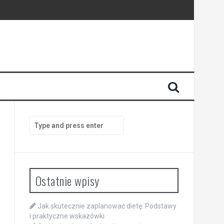
Search
for:
Ostatnie wpisy
Jak skutecznie zaplanować dietę: Podstawy
i praktyczne wskazówki