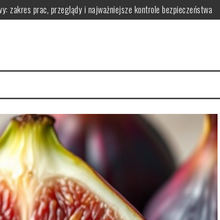
y: zakres prac, przeglądy i najważniejsze kontrole bezpieczeństwa
owadzić go w życie?
 ją zarządzać dla zdrowia
łaściwości i przepisy
i i korzyściami zdrowotnymi
wy i praktyczne wskazówki