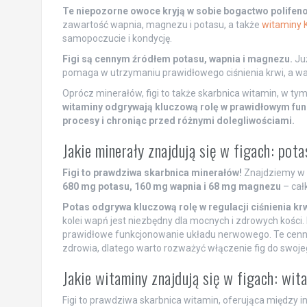
Te niepozorne owoce kryją w sobie bogactwo polifenol
zawartość wapnia, magnezu i potasu, a także
witaminy 
samopoczucie i kondycję.
Figi są cennym źródłem potasu, wapnia i magnezu.
Ju
pomaga w utrzymaniu prawidłowego ciśnienia krwi, a w
Oprócz minerałów, figi to także skarbnica witamin, w tym
witaminy odgrywają kluczową rolę w prawidłowym fun
procesy i chroniąc przed różnymi dolegliwościami.
Jakie minerały znajdują się w figach: pot
Figi to prawdziwa skarbnica minerałów!
Znajdziemy w n
680 mg potasu, 160 mg wapnia i 68 mg magnezu
– cał
Potas odgrywa kluczową rolę w regulacji ciśnienia kr
kolei wapń jest niezbędny dla mocnych i zdrowych kośc
prawidłowe funkcjonowanie układu nerwowego. Te cenn
zdrowia, dlatego warto rozważyć włączenie fig do swoj
Jakie witaminy znajdują się w figach: wit
Figi to prawdziwa skarbnica witamin, oferująca między i