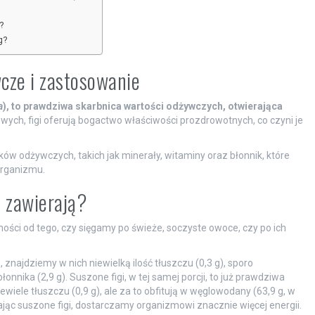
?
g?
wcze i zastosowanie
a
), to prawdziwa skarbnica wartości odżywczych, otwierająca
ch, figi oferują bogactwo właściwości prozdrowotnych, co czyni je
ów odżywczych, takich jak minerały, witaminy oraz błonnik, które
organizmu.
o zawierają?
ności od tego, czy sięgamy po świeże, soczyste owoce, czy po ich
, znajdziemy w nich niewielką ilość tłuszczu (0,3 g), sporo
onnika (2,9 g). Suszone figi, w tej samej porcji, to już prawdziwa
ewiele tłuszczu (0,9 g), ale za to obfitują w węglowodany (63,9 g, w
erając suszone figi, dostarczamy organizmowi znacznie więcej energii.