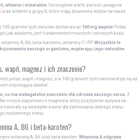
i, witamin i minerałów.
Szczególnie warto zwrócić uwagę na
K
oraz witamin z grupy B, które mają zbawienny wpływ na nasze
ż 100 gramów tych owoców dostarcza aż
160 mg wapnia
! Potas
apń, jak wiadomo, jest fundamentem mocnych i zdrowych kości.
 witaminy A, B6, beta-karotenu, witaminy C i PP.
Wszystkie te
kcjonowaniu naszego organizmu, wspierając jego naturalne
as, wapń, magnez i ich znaczenie?
ich potas, wapń i magnez, a w 100 gramach tych owoców kryje się aż
kiem imponująca dawka!
wi, co ma niebagatelne znaczenie dla zdrowia naszego serca.
Z
i. Nie można zapomnieć o magnezie, który pozytywnie wpływa na
e minerały są niezwykle ważne dla zachowania dobrego stanu
ego codziennego menu.
amina A, B6 i beta-karoten?
nnymi witaminę A, B6 oraz beta-karoten.
Witamina A odgrywa