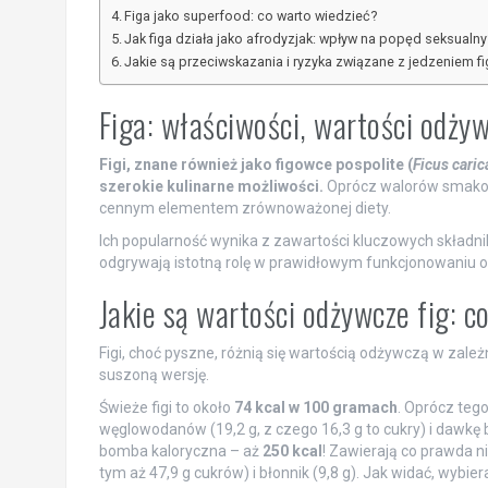
Figa jako superfood: co warto wiedzieć?
Jak figa działa jako afrodyzjak: wpływ na popęd seksualny
Jakie są przeciwskazania i ryzyka związane z jedzeniem fi
Figa: właściwości, wartości odży
Figi, znane również jako figowce pospolite (
Ficus caric
szerokie kulinarne możliwości.
Oprócz walorów smakowy
cennym elementem zrównoważonej diety.
Ich popularność wynika z zawartości kluczowych składnik
odgrywają istotną rolę w prawidłowym funkcjonowaniu 
Jakie są wartości odżywcze fig: c
Figi, choć pyszne, różnią się wartością odżywczą w zależ
suszoną wersję.
Świeże figi to około
74 kcal w 100 gramach
. Oprócz tego
węglowodanów (19,2 g, z czego 16,3 g to cukry) i dawkę bł
bomba kaloryczna – aż
250 kcal
! Zawierają co prawda ni
tym aż 47,9 g cukrów) i błonnik (9,8 g). Jak widać, wybi