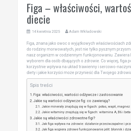
Figa – właściwości, warto
diecie
14 kwietnia 2025
Adam Wkładowski
Figa, znana jako owoc o wyjątkowych właściwościach zdr
do rodziny morwowatych, jest nie tylko pysznym przysma
nasz organizm w codziennym funkcjonowaniu. Zawiera b
wyborem dla osób dbających o zdrowie. Co więcej, figa
korzystnie wpływa na układ trawienny i sercowo-naczyni
diety i jakie korzyści może przynieść dla Twojego zdrowi
Spis treści
Figa: właściwości, wartości odżywcze i zastosowanie
Jakie są wartości odżywcze fig: co zawierają?
Jakie minerały znajdują się w figach: potas, wapń, magnez 
Jakie witaminy znajdują się w figach: witamina A, B6 i beta
Jakie są właściwości zdrowotne figi?
Jak figa wpływa na zdrowie: działanie przeciwzapalne i p
Jak figa wspiera zdrowe funkcjonowanie jelit: błonnik i dzi