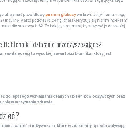
owoce mogą okazać się cennym wsparciem dla osób zmagających się z
jąc utrzymać prawidłowy
poziom glukozy
we krwi.
Dzięki temu mogą
insulinę. Warto podkreślić, że figi charakteryzują się niskim indeksem
omiast dla suszonych
62
. To kolejny argument, by włączyć je do swojej
lit: błonnik i działanie przeczyszczające?
, zawdzięczają to wysokiej zawartości błonnika, który jest
wnież do lepszego wchłaniania cennych składników odżywczych oraz
ą rolę w utrzymaniu zdrowia.
edzieć?
karbnica wartości odżywczych, które w znakomity sposób wpływają