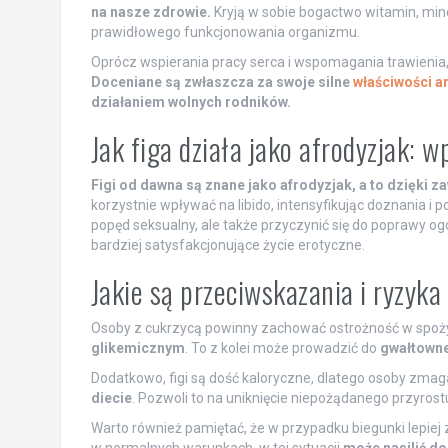
na nasze zdrowie.
Kryją w sobie bogactwo witamin, min
prawidłowego funkcjonowania organizmu.
Oprócz wspierania pracy serca i wspomagania trawienia,
Doceniane są zwłaszcza za swoje silne
właściwości a
działaniem wolnych rodników.
Jak figa działa jako afrodyzjak:
Figi od dawna są znane jako afrodyzjak, a to dzięki 
korzystnie wpływać na libido, intensyfikując doznania i
popęd seksualny, ale także przyczynić się do poprawy ogóln
bardziej satysfakcjonujące życie erotyczne.
Jakie są przeciwskazania i ryzyka
Osoby z cukrzycą powinny zachować ostrożność w spożyc
glikemicznym
. To z kolei może prowadzić do
gwałtowne
Dodatkowo, figi są dość kaloryczne, dlatego osoby zmag
diecie
. Pozwoli to na uniknięcie niepożądanego przyrost
Warto również pamiętać, że w przypadku biegunki lepiej 
w normalnych warunkach, w tej sytuacji
może nasilić do