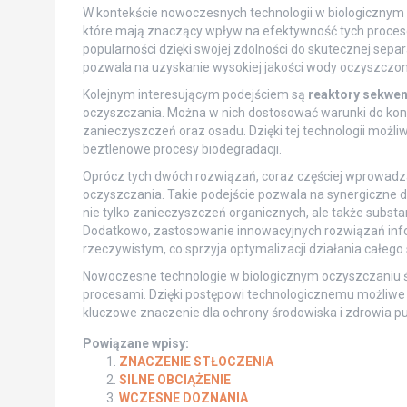
W kontekście nowoczesnych technologii w biologicznym 
które mają znaczący wpływ na efektywność tych proce
popularności dzięki swojej zdolności do skutecznej separa
pozwala na uzyskanie wysokiej jakości wody oczyszczon
Kolejnym interesującym podejściem są
reaktory sekwen
oczyszczania. Można w nich dostosować warunki do ko
zanieczyszczeń oraz osadu. Dzięki tej technologii możliw
beztlenowe procesy biodegradacji.
Oprócz tych dwóch rozwiązań, coraz częściej wprowadz
oczyszczania. Takie podejście pozwala na synergiczne d
nie tylko zanieczyszczeń organicznych, ale także substanc
Dodatkowo, zastosowanie innowacyjnych rozwiązań inf
rzeczywistym, co sprzyja optymalizacji działania całego
Nowoczesne technologie w biologicznym oczyszczaniu 
procesami. Dzięki postępowi technologicznemu możliwe s
kluczowe znaczenie dla ochrony środowiska i zdrowia pu
Powiązane wpisy:
ZNACZENIE STŁOCZENIA
SILNE OBCIĄŻENIE
WCZESNE DOZNANIA