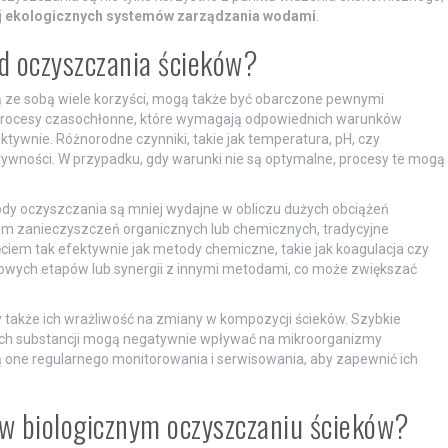
j
ekologicznych systemów zarządzania wodami
.
od oczyszczania ścieków?
ą ze sobą wiele korzyści, mogą także być obarczone pewnymi
o procesy czasochłonne, które wymagają odpowiednich warunków
ywnie. Różnorodne czynniki, takie jak temperatura, pH, czy
tywności. W przypadku, gdy warunki nie są optymalne, procesy te mogą
ody oczyszczania są mniej wydajne w obliczu dużych obciążeń
iom zanieczyszczeń organicznych lub chemicznych, tradycyjne
ęciem tak efektywnie jak metody chemiczne, takie jak koagulacja czy
owych etapów lub synergii z innymi metodami, co może zwiększać
 także ich wrażliwość na zmiany w kompozycji ścieków. Szybkie
ch substancji mogą negatywnie wpływać na mikroorganizmy
one regularnego monitorowania i serwisowania, aby zapewnić ich
 w biologicznym oczyszczaniu ścieków?