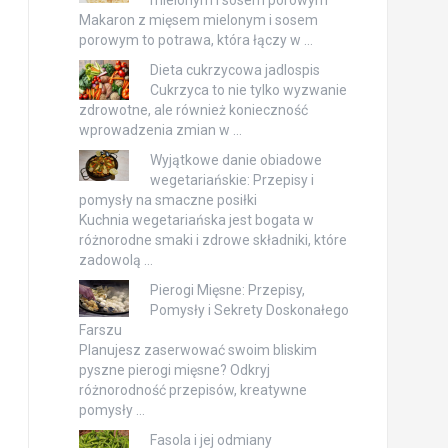
Makaron z mięsem mielonym i sosem
porowym to potrawa, która łączy w …
Dieta cukrzycowa jadlospis
Cukrzyca to nie tylko wyzwanie
zdrowotne, ale również konieczność
wprowadzenia zmian w …
Wyjątkowe danie obiadowe
wegetariańskie: Przepisy i
pomysły na smaczne posiłki
Kuchnia wegetariańska jest bogata w
różnorodne smaki i zdrowe składniki, które
zadowolą …
Pierogi Mięsne: Przepisy,
Pomysły i Sekrety Doskonałego
Farszu
Planujesz zaserwować swoim bliskim
pyszne pierogi mięsne? Odkryj
różnorodność przepisów, kreatywne
pomysły …
Fasola i jej odmiany