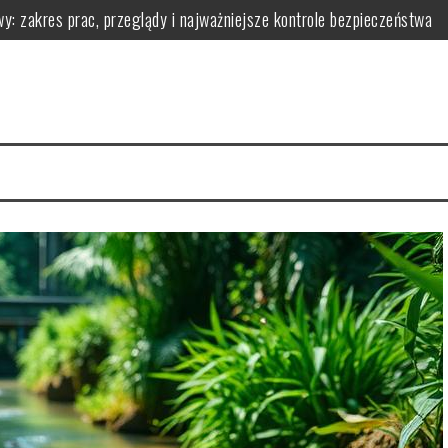
y: zakres prac, przeglądy i najważniejsze kontrole bezpieczeństwa
owadzić go w życie?
 ją zarządzać dla zdrowia
łaściwości i przepisy
i i korzyściami zdrowotnymi
wy i praktyczne wskazówki