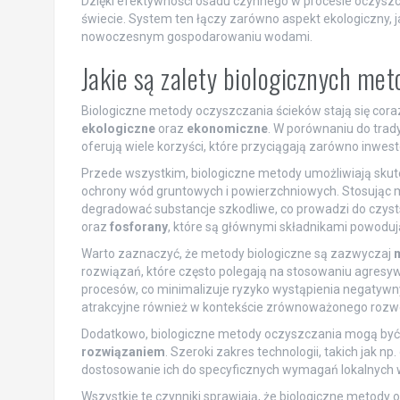
Dzięki efektywności osadu czynnego w procesie oczyszc
świecie. System ten łączy zarówno aspekt ekologiczny, 
nowoczesnym gospodarowaniu wodami.
Jakie są zalety biologicznych me
Biologiczne metody oczyszczania ścieków stają się cora
ekologiczne
oraz
ekonomiczne
. W porównaniu do trad
oferują wiele korzyści, które przyciągają zarówno inwest
Przede wszystkim, biologiczne metody umożliwiają sku
ochrony wód gruntowych i powierzchniowych. Stosując mi
degradować substancje szkodliwe, co prowadzi do czyst
oraz
fosforany
, które są głównymi składnikami powoduj
Warto zaznaczyć, że metody biologiczne są zazwyczaj
m
rozwiązań, które często polegają na stosowaniu agresyw
procesów, co minimalizuje ryzyko wystąpienia negatywn
atrakcyjne również w kontekście zrównoważonego rozwo
Dodatkowo, biologiczne metody oczyszczania mogą być 
rozwiązaniem
. Szeroki zakres technologii, takich jak np
dostosowanie ich do specyficznych wymagań lokalnych
Wszystkie te czynniki sprawiają, że biologiczne metody