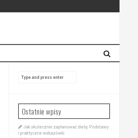
Search
for:
Ostatnie wpisy
Jak skutecznie zaplanować dietę: Podstawy
i praktyczne wskazówki