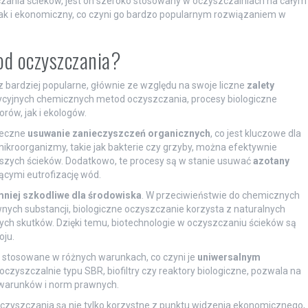
zania ścieków, jest on szeroko stosowany w oczyszczalniach na całym
jak i ekonomiczny, co czyni go bardzo popularnym rozwiązaniem w
tod oczyszczania?
z bardziej popularne, głównie ze względu na swoje liczne
zalety
ycyjnych chemicznych metod oczyszczania, procesy biologiczne
orów, jak i ekologów.
teczne
usuwanie zanieczyszczeń organicznych
, co jest kluczowe dla
kroorganizmy, takie jak bakterie czy grzyby, można efektywnie
szych ścieków. Dodatkowo, te procesy są w stanie usuwać
azotany
ącymi eutrofizację wód.
niej szkodliwe dla środowiska
. W przeciwieństwie do chemicznych
nych substancji, biologiczne oczyszczanie korzysta z naturalnych
ych skutków. Dzięki temu, biotechnologie w oczyszczaniu ścieków są
ju.
stosowane w różnych warunkach, co czyni je
uniwersalnym
. oczyszczalnie typu SBR, biofiltry czy reaktory biologiczne, pozwala na
 warunków i norm prawnych.
 oczyszczania są nie tylko korzystne z punktu widzenia ekonomicznego,