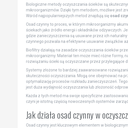
Biologiczne metody oczyszczania ścieków są skuteczn
mikroorganizmów. Dzięki tym metodom, możliwe jest z
Wśród najpopularniejszych metod znajdują się
osad czy
Osad czynny to proces, w którym mikroorganizmy akumul
ściekach jako źródło energii i składników odżywczych.
gdzie zanieczyszczenia są usuwane przez ich naturalny r
czynnego pozwala na efektywne usuwanie związków azot
Biofiltry działają na zasadzie oczyszczania ścieków przez
mikroorganizmy. Materiał ten może mieć różne formy, na 
rozwiązaniu ścieki są oczyszczane przez przylegające d
Systemy złożone to bardziej zaawansowane rozwiązania, 
skuteczności oczyszczania. Mogą one obejmować na przy
optymalizację procesów rozkładu zanieczyszczeń. Tego 
jest duża wydajność oczyszczania lub złożoność odpro
Każda z tych metod ma swoje specyficzne zastosowania
czyni je istotną częścią nowoczesnych systemów zarząd
Jak działa osad czynny w oczyszc
Osad czynny jest kluczowym elementem w biologicznym 