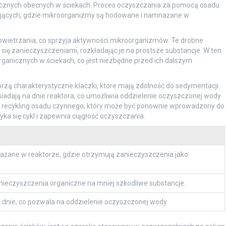
icznych obecnych w ściekach. Proces oczyszczania za pomocą osadu
ających, gdzie mikroorganizmy są hodowane i namnażane w
wietrzania, co sprzyja aktywności mikroorganizmów. Te drobne
ią się zanieczyszczeniami, rozkładając je na prostsze substancje. W ten
rganicznych w ściekach, co jest niezbędne przed ich dalszym
zą charakterystyczne kłaczki, które mają zdolność do sedymentacji.
iadają na dnie reaktora, co umożliwia oddzielenie oczyszczonej wody
e i recykling osadu czynnego, który może być ponownie wprowadzony do
ka się cykl i zapewnia ciągłość oczyszczania.
żane w reaktorze, gdzie otrzymują zanieczyszczenia jako
ieczyszczenia organiczne na mniej szkodliwe substancje.
a dnie, co pozwala na oddzielenie oczyszczonej wody.