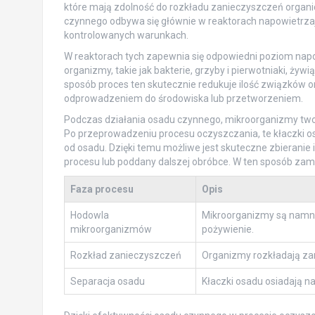
które mają zdolność do rozkładu zanieczyszczeń organ
czynnego odbywa się głównie w reaktorach napowietrz
kontrolowanych warunkach.
W reaktorach tych zapewnia się odpowiedni poziom napo
organizmy, takie jak bakterie, grzyby i pierwotniaki, żyw
sposób proces ten skutecznie redukuje ilość związków o
odprowadzeniem do środowiska lub przetworzeniem.
Podczas działania osadu czynnego, mikroorganizmy twor
Po przeprowadzeniu procesu oczyszczania, te kłaczki os
od osadu. Dzięki temu możliwe jest skuteczne zbierani
procesu lub poddany dalszej obróbce. W ten sposób zamy
Faza procesu
Opis
Hodowla
Mikroorganizmy są namna
mikroorganizmów
pożywienie.
Rozkład zanieczyszczeń
Organizmy rozkładają zan
Separacja osadu
Kłaczki osadu osiadają n