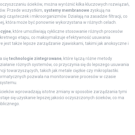
oczyszczaniu ścieków, można wyróżnić kilka kluczowych rozwiązań,
sów. Przede wszystkim,
systemy membranowe
zyskują na
cji cząsteczek i mikroorganizmów. Działają na zasadzie filtracji, co
ej, która może być ponownie wykorzystana w różnych celach.
cyjne
, które umożliwiają cykliczne stosowanie różnych procesów
nkretnego etapu, co maksymalizuje efektywność usuwania
e jest także lepsze zarządzanie zjawiskami, takimi jak anoksyczne i
a się
technologie zintegrowane
, które łączą różne metody
ziałanie różnych systemów, co przyczynia się do lepszego usuwania
ji towarzyszących, takich jak metale ciężkie czy mikroplastiki.
ormatycznych pozwala na monitorowanie procesów w czasie
 systemu.
ścieków wprowadzają istotne zmiany w sposobie zarządzania tymi
taje się uzyskanie lepszej jakości oczyszczonych ścieków, co ma
blicznego.