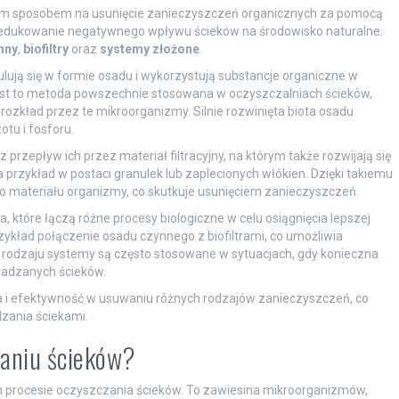
ym sposobem na usunięcie zanieczyszczeń organicznych za pomocą
redukowanie negatywnego wpływu ścieków na środowisko naturalne.
nny
,
biofiltry
oraz
systemy złożone
.
ują się w formie osadu i wykorzystują substancje organiczne w
 Jest to metoda powszechnie stosowana w oczyszczalniach ścieków,
ozkład przez te mikroorganizmy. Silnie rozwinięta biota osadu
u i fosforu.
 przepływ ich przez materiał filtracyjny, na którym także rozwijają się
przykład w postaci granulek lub zaplecionych włókien. Dzięki takiemu
o materiału organizmy, co skutkuje usunięciem zanieczyszczeń.
które łączą różne procesy biologiczne w celu osiągnięcia lepszej
kład połączenie osadu czynnego z biofiltrami, co umożliwia
rodzaju systemy są często stosowane w sytuacjach, gdy konieczna
wadzanych ścieków.
 i efektywność w usuwaniu różnych rodzajów zanieczyszczeń, co
zania ściekami.
zaniu ścieków?
procesie oczyszczania ścieków. To zawiesina mikroorganizmów,