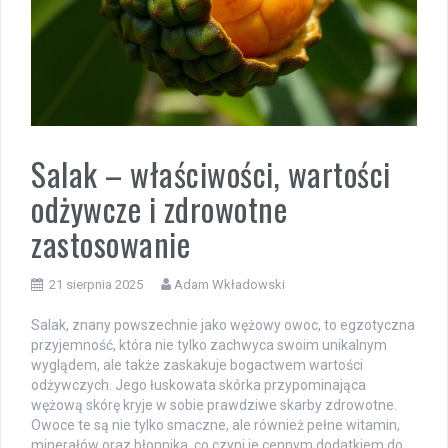
Salak – właściwości, wartości
odżywcze i zdrowotne
zastosowanie
21 sierpnia 2025
Adam Wkładowski
Salak, znany powszechnie jako wężowy owoc, to egzotyczna
przyjemność, która nie tylko zachwyca swoim unikalnym
wyglądem, ale także zaskakuje bogactwem wartości
odżywczych. Jego łuskowata skórka przypominająca
wężową skórę kryje w sobie prawdziwe skarby zdrowotne.
Owoce te są nie tylko smaczne, ale również pełne witamin,
minerałów oraz błonnika, co czyni je cennym dodatkiem do