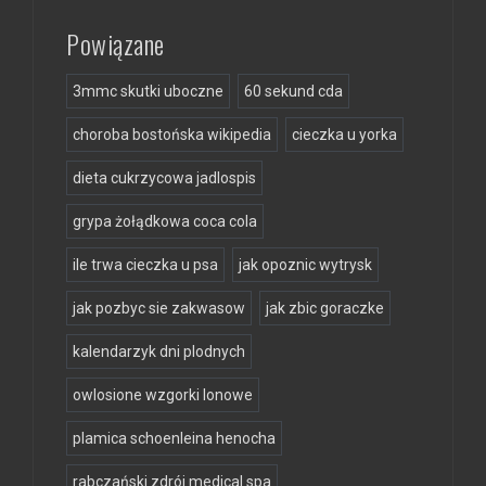
Powiązane
3mmc skutki uboczne
60 sekund cda
choroba bostońska wikipedia
cieczka u yorka
dieta cukrzycowa jadlospis
grypa żołądkowa coca cola
ile trwa cieczka u psa
jak opoznic wytrysk
jak pozbyc sie zakwasow
jak zbic goraczke
kalendarzyk dni plodnych
owlosione wzgorki lonowe
plamica schoenleina henocha
rabczański zdrój medical spa