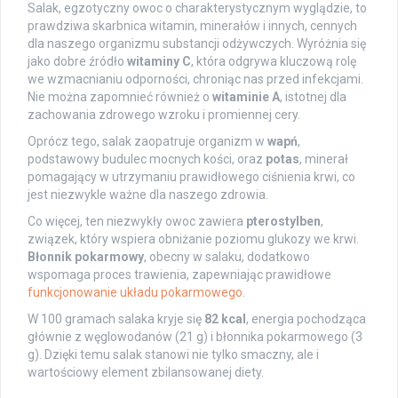
Salak, egzotyczny owoc o charakterystycznym wyglądzie, to
prawdziwa skarbnica witamin, minerałów i innych, cennych
dla naszego organizmu substancji odżywczych. Wyróżnia się
jako dobre źródło
witaminy C
, która odgrywa kluczową rolę
we wzmacnianiu odporności, chroniąc nas przed infekcjami.
Nie można zapomnieć również o
witaminie A
, istotnej dla
zachowania zdrowego wzroku i promiennej cery.
Oprócz tego, salak zaopatruje organizm w
wapń
,
podstawowy budulec mocnych kości, oraz
potas
, minerał
pomagający w utrzymaniu prawidłowego ciśnienia krwi, co
jest niezwykle ważne dla naszego zdrowia.
Co więcej, ten niezwykły owoc zawiera
pterostylben
,
związek, który wspiera obniżanie poziomu glukozy we krwi.
Błonnik pokarmowy
, obecny w salaku, dodatkowo
wspomaga proces trawienia, zapewniając prawidłowe
funkcjonowanie układu pokarmowego
.
W 100 gramach salaka kryje się
82 kcal
, energia pochodząca
głównie z węglowodanów (21 g) i błonnika pokarmowego (3
g). Dzięki temu salak stanowi nie tylko smaczny, ale i
wartościowy element zbilansowanej diety.