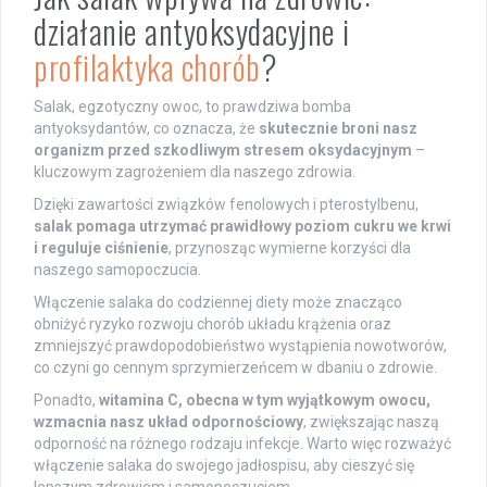
działanie antyoksydacyjne i
profilaktyka chorób
?
Salak, egzotyczny owoc, to prawdziwa bomba
antyoksydantów, co oznacza, że
skutecznie broni nasz
organizm przed szkodliwym stresem oksydacyjnym
–
kluczowym zagrożeniem dla naszego zdrowia.
Dzięki zawartości związków fenolowych i pterostylbenu,
salak pomaga utrzymać prawidłowy poziom cukru we krwi
i reguluje ciśnienie
, przynosząc wymierne korzyści dla
naszego samopoczucia.
Włączenie salaka do codziennej diety może znacząco
obniżyć ryzyko rozwoju chorób układu krążenia oraz
zmniejszyć prawdopodobieństwo wystąpienia nowotworów,
co czyni go cennym sprzymierzeńcem w dbaniu o zdrowie.
Ponadto,
witamina C, obecna w tym wyjątkowym owocu,
wzmacnia nasz układ odpornościowy
, zwiększając naszą
odporność na różnego rodzaju infekcje. Warto więc rozważyć
włączenie salaka do swojego jadłospisu, aby cieszyć się