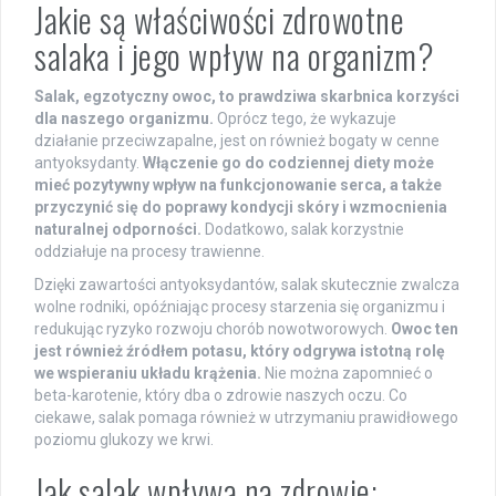
Jakie są właściwości zdrowotne
salaka i jego wpływ na organizm?
Salak, egzotyczny owoc, to prawdziwa skarbnica korzyści
dla naszego organizmu.
Oprócz tego, że wykazuje
działanie przeciwzapalne, jest on również bogaty w cenne
antyoksydanty.
Włączenie go do codziennej diety może
mieć pozytywny wpływ na funkcjonowanie serca, a także
przyczynić się do poprawy kondycji skóry i wzmocnienia
naturalnej odporności.
Dodatkowo, salak korzystnie
oddziałuje na procesy trawienne.
Dzięki zawartości antyoksydantów, salak skutecznie zwalcza
wolne rodniki, opóźniając procesy starzenia się organizmu i
redukując ryzyko rozwoju chorób nowotworowych.
Owoc ten
jest również źródłem potasu, który odgrywa istotną rolę
we wspieraniu układu krążenia.
Nie można zapomnieć o
beta-karotenie, który dba o zdrowie naszych oczu. Co
ciekawe, salak pomaga również w utrzymaniu prawidłowego
poziomu glukozy we krwi.
Jak salak wpływa na zdrowie: