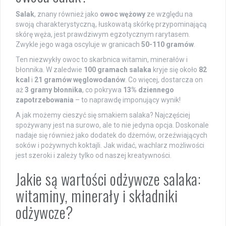
Salak
, znany również jako
owoc wężowy
ze względu na
swoją charakterystyczną, łuskowatą skórkę przypominającą
skórę węża, jest prawdziwym egzotycznym rarytasem.
Zwykle jego waga oscyluje w granicach
50-110 gramów
.
Ten niezwykły owoc to skarbnica witamin, minerałów i
błonnika. W zaledwie
100 gramach salaka
kryje się około
82
kcal
i
21 gramów węglowodanów
. Co więcej, dostarcza on
aż
3 gramy błonnika
, co pokrywa
13% dziennego
zapotrzebowania
– to naprawdę imponujący wynik!
A jak możemy cieszyć się smakiem salaka? Najczęściej
spożywany jest na surowo, ale to nie jedyna opcja. Doskonale
nadaje się również jako dodatek do dżemów, orzeźwiających
soków i pożywnych koktajli. Jak widać, wachlarz możliwości
jest szeroki i zależy tylko od naszej kreatywności.
Jakie są wartości odżywcze salaka:
witaminy, minerały i składniki
odżywcze?