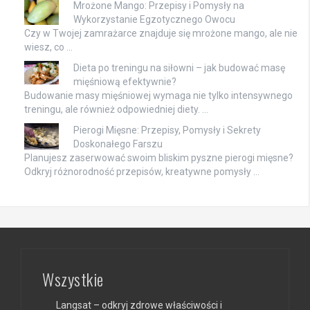
Mrożone Mango: Przepisy i Pomysły na
Wykorzystanie Egzotycznego Owocu
Czy w Twojej zamrażarce znajduje się mrożone mango, ale nie
wiesz, co …
Dieta po treningu na siłowni – jak budować masę
mięśniową efektywnie?
Budowanie masy mięśniowej wymaga nie tylko intensywnego
treningu, ale również odpowiedniej diety. …
Pierogi Mięsne: Przepisy, Pomysły i Sekrety
Doskonałego Farszu
Planujesz zaserwować swoim bliskim pyszne pierogi mięsne?
Odkryj różnorodność przepisów, kreatywne pomysły …
Wszystkie
Langsat – odkryj zdrowe właściwości i