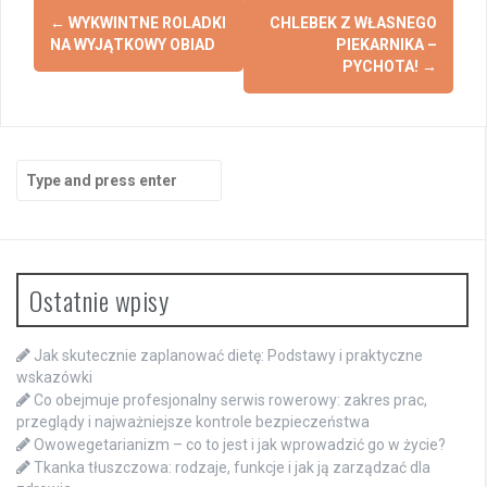
Post
←
WYKWINTNE ROLADKI
CHLEBEK Z WŁASNEGO
navigation
NA WYJĄTKOWY OBIAD
PIEKARNIKA –
PYCHOTA!
→
Search
for:
Ostatnie wpisy
Jak skutecznie zaplanować dietę: Podstawy i praktyczne
wskazówki
Co obejmuje profesjonalny serwis rowerowy: zakres prac,
przeglądy i najważniejsze kontrole bezpieczeństwa
Owowegetarianizm – co to jest i jak wprowadzić go w życie?
Tkanka tłuszczowa: rodzaje, funkcje i jak ją zarządzać dla