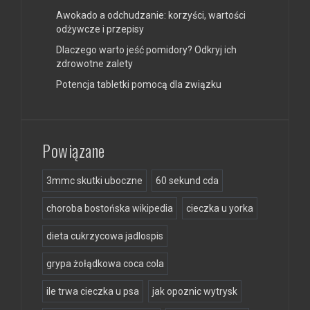
Awokado a odchudzanie: korzyści, wartości
odżywcze i przepisy
Dlaczego warto jeść pomidory? Odkryj ich
zdrowotne zalety
Potencja tabletki pomocą dla związku
Powiązane
3mmc skutki uboczne
60 sekund cda
choroba bostońska wikipedia
cieczka u yorka
dieta cukrzycowa jadlospis
grypa żołądkowa coca cola
ile trwa cieczka u psa
jak opoznic wytrysk