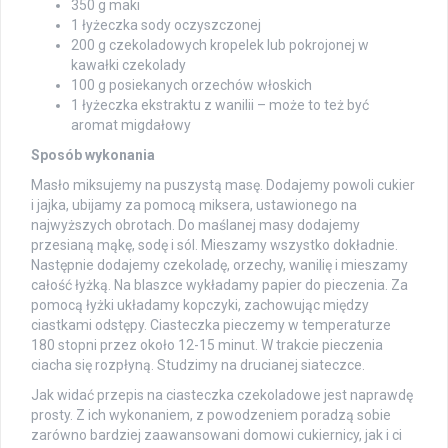
350 g maki
1 łyżeczka sody oczyszczonej
200 g czekoladowych kropelek lub pokrojonej w
kawałki czekolady
100 g posiekanych orzechów włoskich
1 łyżeczka ekstraktu z wanilii – może to też być
aromat migdałowy
Sposób wykonania
Masło miksujemy na puszystą masę. Dodajemy powoli cukier
i jajka, ubijamy za pomocą miksera, ustawionego na
najwyższych obrotach. Do maślanej masy dodajemy
przesianą mąkę, sodę i sól. Mieszamy wszystko dokładnie.
Następnie dodajemy czekoladę, orzechy, wanilię i mieszamy
całość łyżką. Na blaszce wykładamy papier do pieczenia. Za
pomocą łyżki układamy kopczyki, zachowując między
ciastkami odstępy. Ciasteczka pieczemy w temperaturze
180 stopni przez około 12-15 minut. W trakcie pieczenia
ciacha się rozpłyną. Studzimy na drucianej siateczce.
Jak widać przepis na ciasteczka czekoladowe jest naprawdę
prosty. Z ich wykonaniem, z powodzeniem poradzą sobie
zarówno bardziej zaawansowani domowi cukiernicy, jak i ci