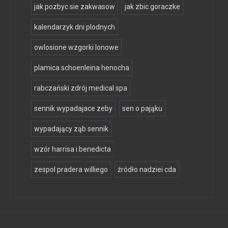
jak pozbyc sie zakwasow
jak zbic goraczke
kalendarzyk dni plodnych
owlosione wzgorki lonowe
plamica schoenleina henocha
rabczański zdrój medical spa
sennik wypadajace zeby
sen o pająku
wypadający ząb sennik
wzór harrisa i benedicta
zespol pradera williego
źródło nadziei cda