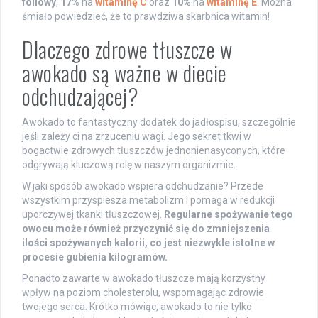
foliowy
,
17%
na
witaminę C
oraz
10%
na
witaminę E
. Można
śmiało powiedzieć, że to prawdziwa skarbnica witamin!
Dlaczego zdrowe tłuszcze w
awokado są ważne w diecie
odchudzającej?
Awokado to fantastyczny dodatek do jadłospisu, szczególnie
jeśli zależy ci na zrzuceniu wagi. Jego sekret tkwi w
bogactwie zdrowych tłuszczów jednonienasyconych, które
odgrywają kluczową rolę w naszym organizmie.
W jaki sposób awokado wspiera odchudzanie? Przede
wszystkim przyspiesza metabolizm i pomaga w redukcji
uporczywej tkanki tłuszczowej.
Regularne spożywanie tego
owocu może również przyczynić się do zmniejszenia
ilości spożywanych kalorii, co jest niezwykle istotne w
procesie gubienia kilogramów.
Ponadto zawarte w awokado tłuszcze mają korzystny
wpływ na poziom cholesterolu, wspomagając zdrowie
twojego serca. Krótko mówiąc, awokado to nie tylko