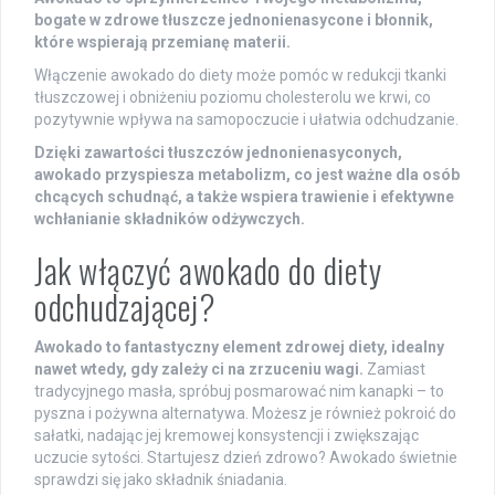
bogate w zdrowe tłuszcze jednonienasycone i błonnik,
które wspierają przemianę materii.
Włączenie awokado do diety może pomóc w redukcji tkanki
tłuszczowej i obniżeniu poziomu cholesterolu we krwi, co
pozytywnie wpływa na samopoczucie i ułatwia odchudzanie.
Dzięki zawartości tłuszczów jednonienasyconych,
awokado przyspiesza metabolizm, co jest ważne dla osób
chcących schudnąć, a także wspiera trawienie i efektywne
wchłanianie składników odżywczych.
Jak włączyć awokado do diety
odchudzającej?
Awokado to fantastyczny element zdrowej diety, idealny
nawet wtedy, gdy zależy ci na zrzuceniu wagi.
Zamiast
tradycyjnego masła, spróbuj posmarować nim kanapki – to
pyszna i pożywna alternatywa. Możesz je również pokroić do
sałatki, nadając jej kremowej konsystencji i zwiększając
uczucie sytości. Startujesz dzień zdrowo? Awokado świetnie
sprawdzi się jako składnik śniadania.