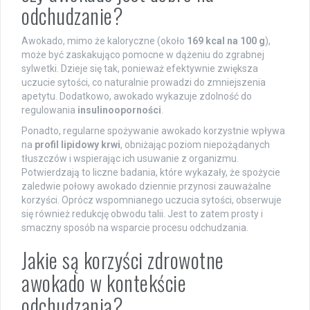
odchudzanie?
Awokado, mimo że kaloryczne (około
169 kcal na 100 g
),
może być zaskakująco pomocne w dążeniu do zgrabnej
sylwetki. Dzieje się tak, ponieważ efektywnie zwiększa
uczucie sytości, co naturalnie prowadzi do zmniejszenia
apetytu. Dodatkowo, awokado wykazuje zdolność do
regulowania
insulinooporności
.
Ponadto, regularne spożywanie awokado korzystnie wpływa
na
profil lipidowy krwi
, obniżając poziom niepożądanych
tłuszczów i wspierając ich usuwanie z organizmu.
Potwierdzają to liczne badania, które wykazały, że spożycie
zaledwie połowy awokado dziennie przynosi zauważalne
korzyści. Oprócz wspomnianego uczucia sytości, obserwuje
się również redukcję obwodu talii. Jest to zatem prosty i
smaczny sposób na wsparcie procesu odchudzania.
Jakie są korzyści zdrowotne
awokado w kontekście
odchudzania?