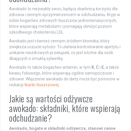
Awokado to niezwykły owoc, będący skarbnicą korzyści dla
zdrowia i cennym sprzymierzeńcem w odchudzaniu. Kryje w
sobie bogactwo zdrowych tłuszczów jednonienasyconych,
które wspierają metabolizm i pomagają obniżyć poziom
szkodliwego cholesterolu LDL.
Awokado jest również cennym źródłem błonnika, który
zwiększa uczucie sytości. To ułatwia kontrolowanie apetytu i
unikanie niezdrowych przekąsek, co jest istotne dla osób
dbających o smukłą sylwetkę.
Awokado to także bogactwo witamin, w tym
K
,
C
i
E
, a także
kwasu foliowego, które wspierają ogólne samopoczucie i
zdrowie. Włączenie awokado do diety może być pomocne w
redukcji
tkanki tłuszczowej
.
Jakie są wartości odżywcze
awokado: składniki, które wspierają
odchudzanie?
Awokado, bogate w składniki odżywcze, stanowi cenne