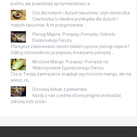
kuchni, ale prawdziwy sprzymierzeniec w …
Coś dla małych i dużych łasuchów, czyli ciasteczka
Ciasteczka to idealna przekąska dla dużych i
małych łasuchów. A te przygotowane …
Pierogi Mięsne: Przepisy, Pomysły i Sekrety
Doskonałego Farszu
Planujesz zaserwować swoim bliskim pyszne pierogi mięsne?
Odkryj różnorodność przepisów, kreatywne pomysły …
Mrożone Mango: Przepisy i Pomysły na
Wykorzystanie Egzotycznego Owocu
Czy w Twojej zamrażarce znajduje się mrożone mango, ale nie
wiesz, co …
Domowy kebab z piekarnika
Każdy z nas z jednej strony pragnie prowadzić
zdrowy tryb życia i …