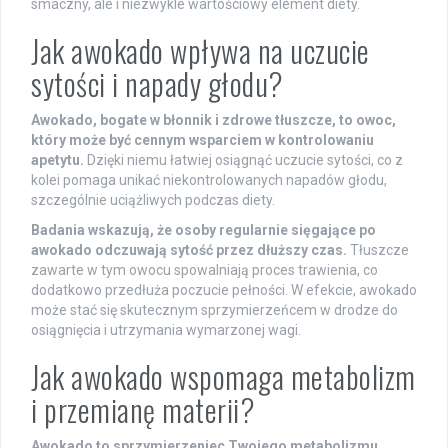
smaczny, ale i niezwykle wartościowy element diety.
Jak awokado wpływa na uczucie
sytości i napady głodu?
Awokado, bogate w błonnik i zdrowe tłuszcze, to owoc,
który może być cennym wsparciem w kontrolowaniu
apetytu.
Dzięki niemu łatwiej osiągnąć uczucie sytości, co z
kolei pomaga unikać niekontrolowanych napadów głodu,
szczególnie uciążliwych podczas diety.
Badania wskazują, że osoby regularnie sięgające po
awokado odczuwają sytość przez dłuższy czas.
Tłuszcze
zawarte w tym owocu spowalniają proces trawienia, co
dodatkowo przedłuża poczucie pełności. W efekcie, awokado
może stać się skutecznym sprzymierzeńcem w drodze do
osiągnięcia i utrzymania wymarzonej wagi.
Jak awokado wspomaga metabolizm
i przemianę materii?
Awokado to sprzymierzeniec Twojego metabolizmu,