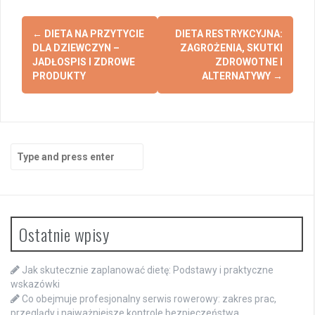
Post
←
DIETA NA PRZYTYCIE
DIETA RESTRYKCYJNA:
navigation
DLA DZIEWCZYN –
ZAGROŻENIA, SKUTKI
JADŁOSPIS I ZDROWE
ZDROWOTNE I
PRODUKTY
ALTERNATYWY
→
Search
for:
Ostatnie wpisy
Jak skutecznie zaplanować dietę: Podstawy i praktyczne
wskazówki
Co obejmuje profesjonalny serwis rowerowy: zakres prac,
przeglądy i najważniejsze kontrole bezpieczeństwa