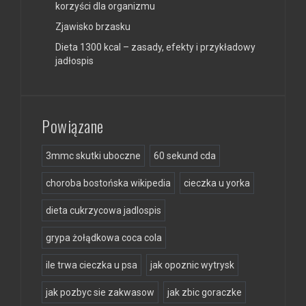
korzyści dla organizmu
Zjawisko brzasku
Dieta 1300 kcal – zasady, efekty i przykładowy
jadłospis
Powiązane
3mmc skutki uboczne
60 sekund cda
choroba bostońska wikipedia
cieczka u yorka
dieta cukrzycowa jadlospis
grypa żołądkowa coca cola
ile trwa cieczka u psa
jak opoznic wytrysk
jak pozbyc sie zakwasow
jak zbic goraczke