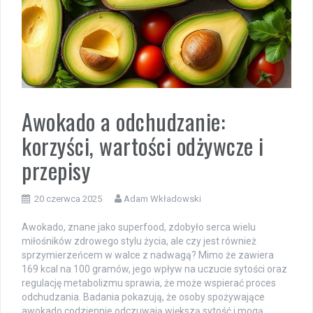
Awokado a odchudzanie:
korzyści, wartości odżywcze i
przepisy
20 czerwca 2025
Adam Wkładowski
Awokado, znane jako superfood, zdobyło serca wielu
miłośników zdrowego stylu życia, ale czy jest również
sprzymierzeńcem w walce z nadwagą? Mimo że zawiera
169 kcal na 100 gramów, jego wpływ na uczucie sytości oraz
regulację metabolizmu sprawia, że może wspierać proces
odchudzania. Badania pokazują, że osoby spożywające
awokado codziennie odczuwają większą sytość i mogą