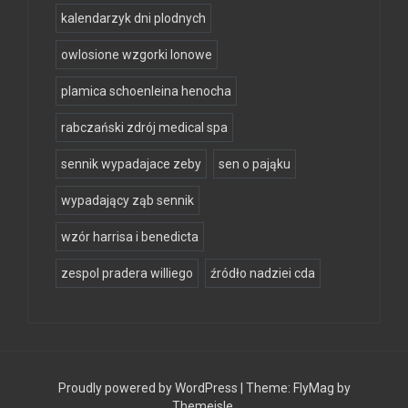
kalendarzyk dni plodnych
owlosione wzgorki lonowe
plamica schoenleina henocha
rabczański zdrój medical spa
sennik wypadajace zeby
sen o pająku
wypadający ząb sennik
wzór harrisa i benedicta
zespol pradera williego
źródło nadziei cda
Proudly powered by WordPress
|
Theme:
FlyMag
by
Themeisle.