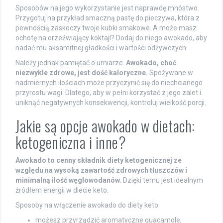
Sposobów na jego wykorzystanie jest naprawdę mnóstwo.
Przygotuj na przykład smaczną pastę do pieczywa, która z
pewnością zaskoczy twoje kubki smakowe. A może masz
ochotę na orzeźwiający koktajl? Dodaj do niego awokado, aby
nadać mu aksamitnej gładkości i wartości odżywczych.
Należy jednak pamiętać o umiarze.
Awokado, choć
niezwykle zdrowe, jest dość kaloryczne.
Spożywane w
nadmiernych ilościach może przyczynić się do niechcianego
przyrostu wagi. Dlatego, aby w pełni korzystać z jego zalet i
uniknąć negatywnych konsekwencji, kontroluj wielkość porcji.
Jakie są opcje awokado w dietach:
ketogeniczna i inne?
Awokado to cenny składnik diety ketogenicznej ze
względu na wysoką zawartość zdrowych tłuszczów i
minimalną ilość węglowodanów.
Dzięki temu jest idealnym
źródłem energii w diecie keto.
Sposoby na włączenie awokado do diety keto:
możesz przyrządzić aromatyczne guacamole,