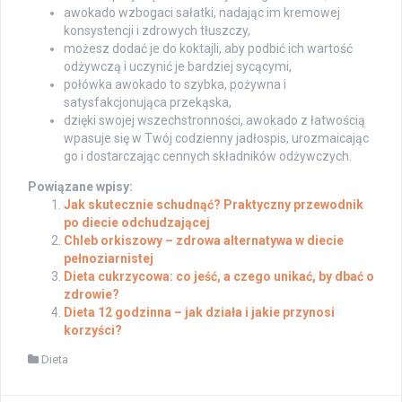
awokado wzbogaci sałatki, nadając im kremowej
konsystencji i zdrowych tłuszczy,
możesz dodać je do koktajli, aby podbić ich wartość
odżywczą i uczynić je bardziej sycącymi,
połówka awokado to szybka, pożywna i
satysfakcjonująca przekąska,
dzięki swojej wszechstronności, awokado z łatwością
wpasuje się w Twój codzienny jadłospis, urozmaicając
go i dostarczając cennych składników odżywczych.
Powiązane wpisy:
Jak skutecznie schudnąć? Praktyczny przewodnik
po diecie odchudzającej
Chleb orkiszowy – zdrowa alternatywa w diecie
pełnoziarnistej
Dieta cukrzycowa: co jeść, a czego unikać, by dbać o
zdrowie?
Dieta 12 godzinna – jak działa i jakie przynosi
korzyści?
Dieta