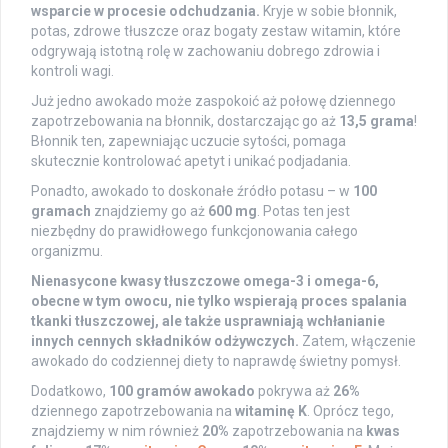
wsparcie w procesie odchudzania.
Kryje w sobie błonnik,
potas, zdrowe tłuszcze oraz bogaty zestaw witamin, które
odgrywają istotną rolę w zachowaniu dobrego zdrowia i
kontroli wagi.
Już jedno awokado może zaspokoić aż połowę dziennego
zapotrzebowania na błonnik, dostarczając go aż
13,5 grama
!
Błonnik ten, zapewniając uczucie sytości, pomaga
skutecznie kontrolować apetyt i unikać podjadania.
Ponadto, awokado to doskonałe źródło potasu – w
100
gramach
znajdziemy go aż
600 mg
. Potas ten jest
niezbędny do prawidłowego funkcjonowania całego
organizmu.
Nienasycone kwasy tłuszczowe omega-3 i omega-6,
obecne w tym owocu, nie tylko wspierają proces spalania
tkanki tłuszczowej, ale także usprawniają wchłanianie
innych cennych składników odżywczych.
Zatem, włączenie
awokado do codziennej diety to naprawdę świetny pomysł.
Dodatkowo,
100 gramów awokado
pokrywa aż
26%
dziennego zapotrzebowania na
witaminę K
. Oprócz tego,
znajdziemy w nim również
20%
zapotrzebowania na
kwas