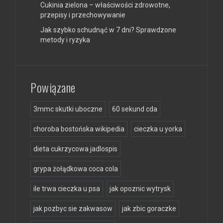
Cukinia zielona – właściwości zdrowotne,
przepisy i przechowywanie
Jak szybko schudnąć w 7 dni? Sprawdzone
metody i ryzyka
Powiązane
3mmc skutki uboczne
60 sekund cda
choroba bostońska wikipedia
cieczka u yorka
dieta cukrzycowa jadlospis
grypa żołądkowa coca cola
ile trwa cieczka u psa
jak opoznic wytrysk
jak pozbyc sie zakwasow
jak zbic goraczke