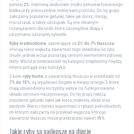
poniżej
2%
, stanowią doskonałe źródło pełnowartościowego
białka przy jednocześnie niskiej kaloryczności. Do tej grupy
zaliczamy popularne gatunki, takie jak dorsz, mintaj,
morszczuk, a także szczupak. Są one idealnym
rozwiązaniem dla osób, które szczególnie dbają o
utrzymanie szczupłej sylwetki.
Ryby średniotłuste
, zawierające od
2% do 7% tłuszczu
,
oferują nieco większą zawartość tego składnika niż ryby
chude, jednak wciąż pozostają cennym elementem zdrowej
diety. Wśród przedstawicieli tej kategorii znajdziemy między
innymi pstrąga oraz tuńczyka.
Z kolei
ryby tłuste
, z zawartością tłuszczu w przedziale od
7% do 15%
, są wyjątkowo bogate w kwasy omega-3, które
mają udowodniony korzystny wpływ na funkcjonowanie
układu sercowo-naczyniowego. Do tej grupy należą
popularne gatunki, takie jak łosoś, makrela, śledź oraz
sardynki. Warto również wspomnieć o rybach pełnotłustych,
do których zaliczamy na przykład węgorza, którego
zawartość tłuszczu może przekraczać nawet
15%
.
Jakie ryby są najlepsze na diecie