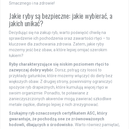
Smacznego i na zdrowie!
Jakie ryby są bezpieczne: jakie wybierać, a
jakich unikać?
Decydując się na zakup ryb, warto poświęcić chwilę na
sprawdzenie ich pochodzenia oraz zawartości rtęci – to
kluczowe dla zachowania zdrowia. Zatem, jakie ryby
możemy jeść bez obaw, a które lepiej omijać szerokim
łukiem?
Ryby charakteryzujące się niskim poziomem rtęci to
zazwyczaj dobry wybór.
Dorsz, pstrąg czy łosoś to
przykłady gatunków, które możemy włączyć do diety bez
większych obaw. Z drugiej strony, powinniśmy ograniczyć
spożycie ryb drapieżnych, które kumulują więcej rtęci w
swoim organizmie. Ponadto, te poławiane z
zanieczyszczonych akwenów mogą zawierać szkodliwe
metale ciężkie, dlatego lepiej z nich zrezygnować.
Szukajmy ryb oznaczonych certyfikatem ASC, który
gwarantuje, że pochodzą one ze zrównoważonych
hodowli, dbających o środowisko.
Warto również pamiętać,