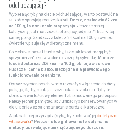
odchudzającej?
Wybierając ryby na diecie odchudzającej, warto postawić na
te, które sprzyjają redukcji kalorii.
Dorsz, z zaledwie 82 kcal
na 100 g, to doskonała propozycja.
Jeszcze mniej
kaloryczny jest morszczuk, oferujący jedynie 71 kcal w tej
samej porcji. Sandacz, z kolei, z 84 kcal na 100 g, również
świetnie wpisuje się w dietetyczne menu.
Co ciekawe, nawet tłuste ryby, takie jak łosoś, mogą być
sprzymierzeńcem w walce o szczupłą sylwetkę.
Mimo że
łosoś dostarcza 206 kcal na 100 g, obfituje w zdrowe
tłuszcze i cenne białko, niezbędne dla prawidłowego
funkcjonowania organizmu.
Oprócz wymienionych, warto rozważyć włączenie do diety
pstrąga, flądry, mintaja, szczupaka oraz okonia. Ryby te
stanowią wartościowy element zbilansowanego jadłospisu.
Należy jednak pamiętać, aby unikać ryb konserwowanych w
oleju, ponieważ są one znacznie bardziej kaloryczne.
A jak najlepiej przyrządzić rybę, by zachować jej
dietetyczne
właściwości
?
Pieczenie lub grillowanie to optymalne
metody, pozwalające uniknąć zbędnego tłuszczu.