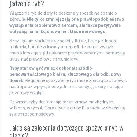
jedzenia ryb?
Włączenie ryb do diety to doskonały sposób na dbanie o
zdrowie.
Nie tylko zmniejszają one prawdopodobieństwo
wystąpienia problemów z sercem, ale także pozytywnie
wpływają na funkcjonowanie układu nerwowego.
Szczególnie wartościowe są ryby tłuste, takie jak
łosoś
i
makrela
, bogate w
kwasy omega-3
. Te cenne związki
charakteryzują się działaniem przeciwzapalnym i pomagają
utrzymać prawidłowe ciśnienie krwi.
Ryby stanowią również doskonałe źródło
pełnowartościowego białka, kluczowego dla odbudowy
tkanek.
Regularne spożywanie ryb może znacząco poprawić
nastrój oraz wpłynąć korzystnie na kondycję skóry, nadając
jej zdrowy wygląd.
Co więcej, ryby dostarczają organizmowi niezbędnych
witamin, w tym
A
,
E
oraz tych z grupy
B
, a także wzmacniają
system odpornościowy.
Jakie są zalecenia dotyczące spożycia ryb w
diecie?