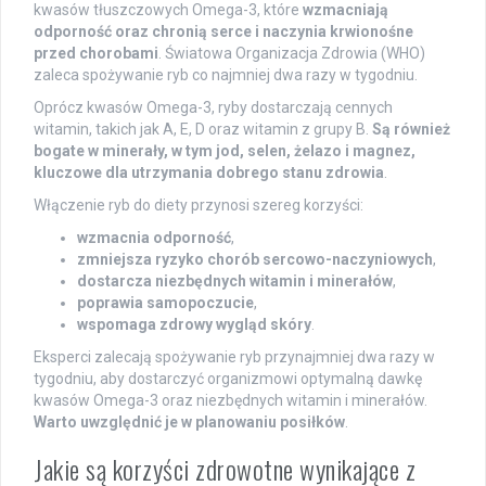
kwasów tłuszczowych Omega-3, które
wzmacniają
odporność oraz chronią serce i naczynia krwionośne
przed chorobami
. Światowa Organizacja Zdrowia (WHO)
zaleca spożywanie ryb co najmniej dwa razy w tygodniu.
Oprócz kwasów Omega-3, ryby dostarczają cennych
witamin, takich jak A, E, D oraz witamin z grupy B.
Są również
bogate w minerały, w tym jod, selen, żelazo i magnez,
kluczowe dla utrzymania dobrego stanu zdrowia
.
Włączenie ryb do diety przynosi szereg korzyści:
wzmacnia odporność
,
zmniejsza ryzyko chorób sercowo-naczyniowych
,
dostarcza niezbędnych witamin i minerałów
,
poprawia samopoczucie
,
wspomaga zdrowy wygląd skóry
.
Eksperci zalecają spożywanie ryb przynajmniej dwa razy w
tygodniu, aby dostarczyć organizmowi optymalną dawkę
kwasów Omega-3 oraz niezbędnych witamin i minerałów.
Warto uwzględnić je w planowaniu posiłków
.
Jakie są korzyści zdrowotne wynikające z