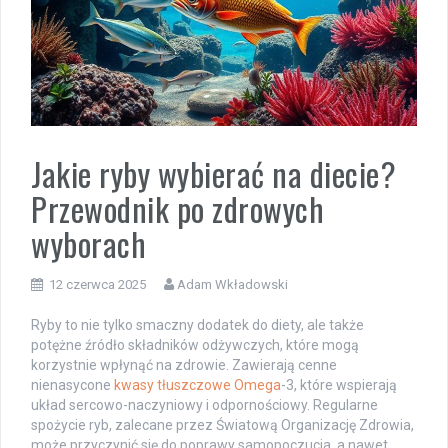
Jakie ryby wybierać na diecie?
Przewodnik po zdrowych
wyborach
12 czerwca 2025
Adam Wkładowski
Ryby to nie tylko smaczny dodatek do diety, ale także
potężne źródło składników odżywczych, które mogą
korzystnie wpłynąć na zdrowie. Zawierają cenne
nienasycone
kwasy tłuszczowe Omega
-3, które wspierają
układ sercowo-naczyniowy i odpornościowy. Regularne
spożycie ryb, zalecane przez Światową Organizację Zdrowia,
może przyczynić się do poprawy samopoczucia, a nawet