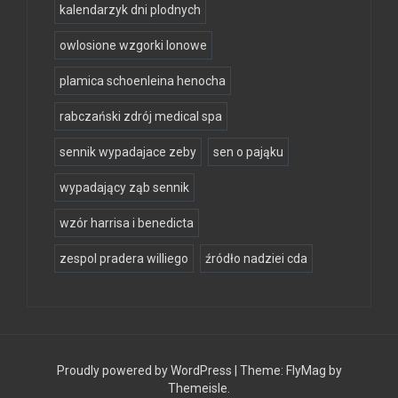
kalendarzyk dni plodnych
owlosione wzgorki lonowe
plamica schoenleina henocha
rabczański zdrój medical spa
sennik wypadajace zeby
sen o pająku
wypadający ząb sennik
wzór harrisa i benedicta
zespol pradera williego
źródło nadziei cda
Proudly powered by WordPress
|
Theme:
FlyMag
by
Themeisle.