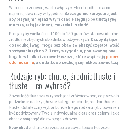
W trosce o zdrowie, warto włączyć ryby do jadłospisu co
najmniej dwa razy w tygodniu.
Szczególnie korzystne jest,
aby przynajmniej raz w tym czasie sięgnąć po tłustą rybę
morską, taką jak łosoś, makrela lub śledź.
Porcja ryby wielkości od 100 do 150 gramów stanowi idealne
źródło niezbędnych składników odżywczych.
Osoby dążące
do redukcji wagi mogą bez obaw zwiększyć częstotliwość
spożywania ryb do 2-3 razy w tygodniu, ponieważ są one
bogate w białko i zdrowe tłuszcze, które wspierają
proces
odchudzania
, a dodatkowo cechują się lekkostrawnością.
Rodzaje ryb: chude, średniotłuste i
tłuste – co wybrać?
Zawartość tłuszczu w rybach jest zróżnicowana, co pozwala
podzielić je na trzy główne kategorie: chude, średniotłuste i
tłuste. Ostateczny wybór konkretnego rodzaju ryby powinien
być podyktowany Twoją indywidualną dietą oraz celami, jakie
chcesz osiągnąć dla swojego zdrowia.
Ryby chude
, charakteryzujące się zawartością tłuszczu