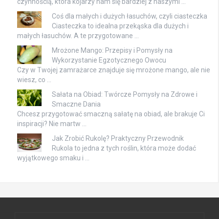
czynnością, która kojarzy nam się bardziej z naszymi …
Coś dla małych i dużych łasuchów, czyli ciasteczka
Ciasteczka to idealna przekąska dla dużych i
małych łasuchów. A te przygotowane …
Mrożone Mango: Przepisy i Pomysły na
Wykorzystanie Egzotycznego Owocu
Czy w Twojej zamrażarce znajduje się mrożone mango, ale nie
wiesz, co …
Sałata na Obiad: Twórcze Pomysły na Zdrowe i
Smaczne Dania
Chcesz przygotować smaczną sałatę na obiad, ale brakuje Ci
inspiracji? Nie martw …
Jak Zrobić Rukolę? Praktyczny Przewodnik
Rukola to jedna z tych roślin, która może dodać
wyjątkowego smaku i …