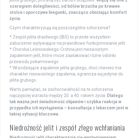
jelita grubego, potrafią być bardzo uciążliwe.
Wiążą się one z
szeregiem dolegliwości, od bólów brzucha po krwawe
stolce i uporczywe biegunki, znacząco obniżając komfort
życia.
Czym charakteryzują się poszczególne schorzenia?
* Zespół jelita drażliwego (IBS) to przede wszystkim
zaburzenie wpływające na prawidłowe funkcjonowanie jelit.
* Choroba Leśniowskiego-Crohna jest nieswoistym
zapaleniem jelit, które może zaatakować różne odcinki
przewodu pokarmowego.
* Wrzodziejące zapalenie jelita grubego, choć również ma
charakter nieswoistego zapalenia, ogranicza się jedynie do
jelita grubego.
Warto pamiętać, że zachorowalność na te schorzenia
najczęściej wzrasta między 20. a 40. rokiem życia.
Dlatego
tak ważna jest świadomość objawów i szybka reakcja w
przypadku ich wystąpienia – konsultacja z lekarzem jest w
takiej sytuacji kluczowa.
Niedrożność jelit i zespół złego wchłaniania
Niedrożność jelit charakteryzuje się występowaniem