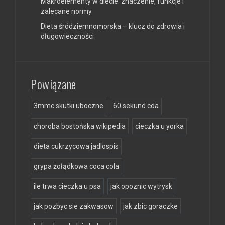
Makroelementy w diecie: znaczenie, funkcje i
zalecane normy
Dieta śródziemnomorska – klucz do zdrowia i
długowieczności
Powiązane
3mmc skutki uboczne
60 sekund cda
choroba bostońska wikipedia
cieczka u yorka
dieta cukrzycowa jadlospis
grypa żołądkowa coca cola
ile trwa cieczka u psa
jak opoznic wytrysk
jak pozbyc sie zakwasow
jak zbic goraczke