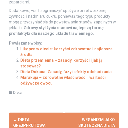
zaparciami.
Dodatkowo, warto ograniczyć spożycie przetworzonej
żywności i nadmiaru cukru, ponieważ tego typu produkty
mogą przyczyniać się do powstawania stanów zapalnych w
jelitach.
Zdrowy styl życia stanowi najlepszą formę
profilaktyki dla naszego układu trawiennego.
Powiązane wpisy:
Likopen w diecie: korzyści zdrowotne i najlepsze
źródła
Dieta przemienna – zasady, korzyści i jak ją
stosować?
Dieta Dukana: Zasady, fazy i efekty odchudzania
Marakuja – zdrowotne właściwości i wartości
odżywcze owocu
Dieta
Post
←
DIETA
WEGANIZM JAKO
navigation
GREJPFRUTOWA:
SKUTECZNA DIETA