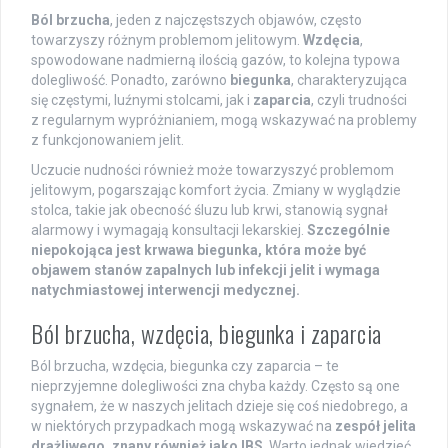
Ból brzucha
, jeden z najczęstszych objawów, często
towarzyszy różnym problemom jelitowym.
Wzdęcia
,
spowodowane nadmierną ilością gazów, to kolejna typowa
dolegliwość. Ponadto, zarówno
biegunka
, charakteryzująca
się częstymi, luźnymi stolcami, jak i
zaparcia
, czyli trudności
z regularnym wypróżnianiem, mogą wskazywać na problemy
z funkcjonowaniem jelit.
Uczucie nudności również może towarzyszyć problemom
jelitowym, pogarszając komfort życia. Zmiany w wyglądzie
stolca, takie jak obecność śluzu lub krwi, stanowią sygnał
alarmowy i wymagają konsultacji lekarskiej.
Szczególnie
niepokojąca jest krwawa biegunka, która może być
objawem stanów zapalnych lub infekcji jelit i wymaga
natychmiastowej interwencji medycznej.
Ból brzucha, wzdęcia, biegunka i zaparcia
Ból brzucha, wzdęcia, biegunka czy zaparcia – te
nieprzyjemne dolegliwości zna chyba każdy. Często są one
sygnałem, że w naszych jelitach dzieje się coś niedobrego, a
w niektórych przypadkach mogą wskazywać na
zespół jelita
drażliwego, znany również jako IBS
. Warto jednak wiedzieć,