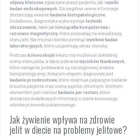
objawy kliniczne
zgłaszane przez pacjenta, jak i
wyniki
badań endoskopowych
. Szczególnie cenne informacje
dostarczają właśnie
badania histopatologiczne
.
Dodatkowo, diagnostyka wykorzystuje
techniki
obrazowania
, takie jak
tomografia komputerowa
i
rezonans magnetyczny
, które pozwalają na wizualizację
stanu jelit. Nie można również pominąć
wyników badań
laboratoryjnych
, które uzupełniają obraz choroby.
Podczas
kolonoskopii
lekarz ma możliwość dokładnej
oceny stanu jelita, a także pobrania
wycinków tkankowych
,
które następnie poddawane są szczegółowej analizie
histopatologicznej. Kolejnym etapem diagnostyki jest
badanie przedmiotowe
, które obejmuje palpacyjne badanie
brzucha pacjenta oraz ocenę węzłów chłonnych. Istotnym
elementem jest również
badanie per rectum
, które
dostarcza dodatkowych informacji o stanie końcowego
odcinka przewodu pokarmowego.
Jak żywienie wpływa na zdrowie
jelit w diecie na problemy jelitowe?