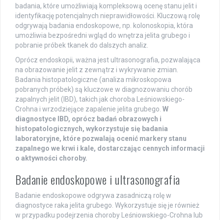
badania, które umożliwiają kompleksową ocenę stanu jelit i
identyfikację potencjalnych nieprawidłowości. Kluczową rolę
odgrywają badania endoskopowe, np. kolonoskopia, która
umożliwia bezpośredni wgląd do wnętrza jelita grubego i
pobranie próbek tkanek do dalszych analiz.
Oprócz endoskopii, ważna jest ultrasonografia, pozwalająca
na obrazowanie jelit z zewnątrz i wykrywanie zmian.
Badania histopatologiczne (analiza mikroskopowa
pobranych próbek) są kluczowe w diagnozowaniu chorób
zapalnych jelit (IBD), takich jak choroba Leśniowskiego-
Crohna i wrzodziejące zapalenie jelita grubego.
W
diagnostyce IBD, oprócz badań obrazowych i
histopatologicznych, wykorzystuje się badania
laboratoryjne, które pozwalają ocenić markery stanu
zapalnego we krwi i kale, dostarczając cennych informacji
o aktywności choroby.
Badanie endoskopowe i ultrasonografia
Badanie endoskopowe odgrywa zasadniczą rolę w
diagnostyce raka jelita grubego. Wykorzystuje się je również
w przypadku podejrzenia choroby Leśniowskiego-Crohna lub