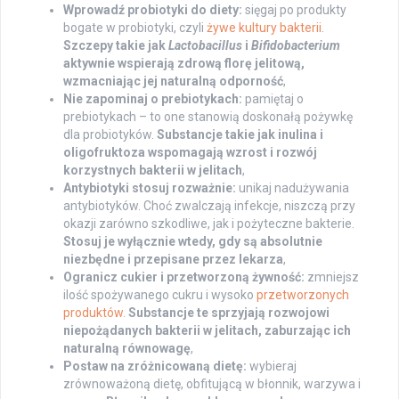
Wprowadź probiotyki do diety:
sięgaj po produkty
bogate w probiotyki, czyli
żywe kultury bakterii
.
Szczepy takie jak
Lactobacillus
i
Bifidobacterium
aktywnie wspierają zdrową florę jelitową,
wzmacniając jej naturalną odporność
,
Nie zapominaj o prebiotykach:
pamiętaj o
prebiotykach – to one stanowią doskonałą pożywkę
dla probiotyków.
Substancje takie jak inulina i
oligofruktoza wspomagają wzrost i rozwój
korzystnych bakterii w jelitach
,
Antybiotyki stosuj rozważnie:
unikaj nadużywania
antybiotyków. Choć zwalczają infekcje, niszczą przy
okazji zarówno szkodliwe, jak i pożyteczne bakterie.
Stosuj je wyłącznie wtedy, gdy są absolutnie
niezbędne i przepisane przez lekarza
,
Ogranicz cukier i przetworzoną żywność:
zmniejsz
ilość spożywanego cukru i wysoko
przetworzonych
produktów
.
Substancje te sprzyjają rozwojowi
niepożądanych bakterii w jelitach, zaburzając ich
naturalną równowagę
,
Postaw na zróżnicowaną dietę:
wybieraj
zrównoważoną dietę, obfitującą w błonnik, warzywa i