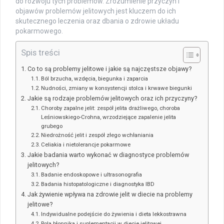
do rozwoju tych problemów. Zrozumienie przyczyn i
objawów problemów jelitowych jest kluczem do ich
skutecznego leczenia oraz dbania o zdrowie układu
pokarmowego.
Spis treści
Co to są problemy jelitowe i jakie są najczęstsze objawy?
Ból brzucha, wzdęcia, biegunka i zaparcia
Nudności, zmiany w konsystencji stolca i krwawe biegunki
Jakie są rodzaje problemów jelitowych oraz ich przyczyny?
Choroby zapalne jelit: zespół jelita drażliwego, choroba
Leśniowskiego-Crohna, wrzodziejące zapalenie jelita
grubego
Niedrożność jelit i zespół złego wchłaniania
Celiakia i nietolerancje pokarmowe
Jakie badania warto wykonać w diagnostyce problemów
jelitowych?
Badanie endoskopowe i ultrasonografia
Badania histopatologiczne i diagnostyka IBD
Jak żywienie wpływa na zdrowie jelit w diecie na problemy
jelitowe?
Indywidualne podejście do żywienia i dieta lekkostrawna
Rola błonnika i suplementacji w diecie jelitowej