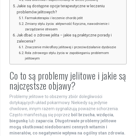
Jakie są dostępne opcje terapeutyczne w leczeniu
problemów jelitowych?
Farmakoterapia i leczenie chorób jelit
Zmiany stylu życia: aktywność fizyczna, nawodnienie i
zarządzanie stresem
Jak dbać o zdrowe jelita – jakie są praktyczne porady i
zalecenia?
Znaczenie mikroflory jelitowej i przeciwdziałanie dysbiozie
Rola zdrowego stylu życia w zapobieganiu problemom
jelitowym
Co to są problemy jelitowe i jakie są
najczęstsze objawy?
Problemy jelitowe to obszerny zbiór dolegliwości
dotykających układ pokarmowy. Niekiedy są jedynie
chwilowe, innym razem sygnalizują poważne schorzenia.
Często manifestują się poprzez
ból brzucha
,
wzdęcia
,
biegunkę
lub
zaparcia
.
Długotrwałe problemy jelitowe
mogą skutkować niedoborami cennych witamin i
minerałów, co negatywnie wpływa na ogólny stan zdrowia.