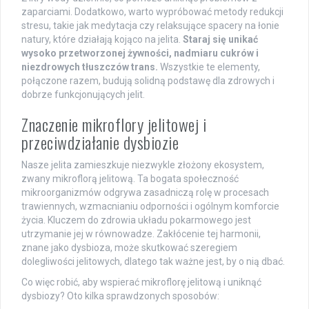
zaparciami. Dodatkowo, warto wypróbować metody redukcji
stresu, takie jak medytacja czy relaksujące spacery na łonie
natury, które działają kojąco na jelita.
Staraj się unikać
wysoko przetworzonej żywności, nadmiaru cukrów i
niezdrowych tłuszczów trans.
Wszystkie te elementy,
połączone razem, budują solidną podstawę dla zdrowych i
dobrze funkcjonujących jelit.
Znaczenie mikroflory jelitowej i
przeciwdziałanie dysbiozie
Nasze jelita zamieszkuje niezwykle złożony ekosystem,
zwany mikroflorą jelitową. Ta bogata społeczność
mikroorganizmów odgrywa zasadniczą rolę w procesach
trawiennych, wzmacnianiu odporności i ogólnym komforcie
życia. Kluczem do zdrowia układu pokarmowego jest
utrzymanie jej w równowadze. Zakłócenie tej harmonii,
znane jako dysbioza, może skutkować szeregiem
dolegliwości jelitowych, dlatego tak ważne jest, by o nią dbać.
Co więc robić, aby wspierać mikroflorę jelitową i uniknąć
dysbiozy? Oto kilka sprawdzonych sposobów: