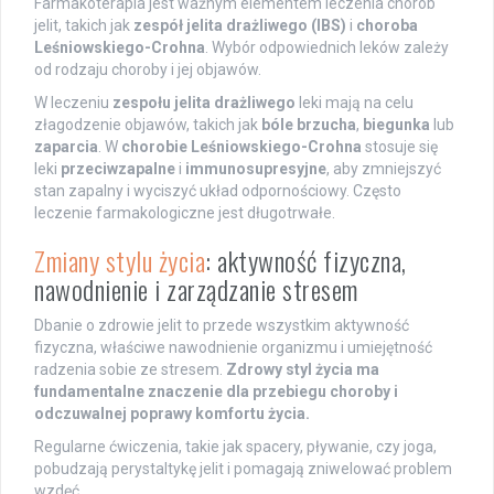
Farmakoterapia jest ważnym elementem leczenia chorób
jelit, takich jak
zespół jelita drażliwego (IBS)
i
choroba
Leśniowskiego-Crohna
. Wybór odpowiednich leków zależy
od rodzaju choroby i jej objawów.
W leczeniu
zespołu jelita drażliwego
leki mają na celu
złagodzenie objawów, takich jak
bóle brzucha
,
biegunka
lub
zaparcia
. W
chorobie Leśniowskiego-Crohna
stosuje się
leki
przeciwzapalne
i
immunosupresyjne
, aby zmniejszyć
stan zapalny i wyciszyć układ odpornościowy. Często
leczenie farmakologiczne jest długotrwałe.
Zmiany stylu życia
: aktywność fizyczna,
nawodnienie i zarządzanie stresem
Dbanie o zdrowie jelit to przede wszystkim aktywność
fizyczna, właściwe nawodnienie organizmu i umiejętność
radzenia sobie ze stresem.
Zdrowy styl życia ma
fundamentalne znaczenie dla przebiegu choroby i
odczuwalnej poprawy komfortu życia.
Regularne ćwiczenia, takie jak spacery, pływanie, czy joga,
pobudzają perystaltykę jelit i pomagają zniwelować problem
wzdęć.