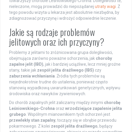
towarzyszy chorobie Leśniowskiego-Crohna. Dolegliwości te,
nieleczone, mogą prowadzić do niepożądanej
utraty wagi
. Z
tego powodu wizyta u lekarza jest absolutnie niezbędna, by
zdiagnozować przyczynę i wdrożyć odpowiednie leczenie.
Jakie są rodzaje problemów
jelitowych oraz ich przyczyny?
Problemy z jelitami to zróżnicowana grupa dolegliwości,
obejmująca zarówno poważne schorzenia, jak
choroby
zapalne jelit (IBD)
, jak i bardziej uciążliwe, lecz mniej groźne
stany, takie jak
zespół jelita drażliwego (IBS)
czy
zaburzenia wchłaniania
. Źródła tych problemów są
niejednokrotnie trudne do ustalenia, ponieważ często
stanowią wypadkową uwarunkowań genetycznych, wpływu
środowiska oraz nawyków żywieniowych.
Do chorób zapalnych jelit zaliczamy między innymi
chorobę
Leśniowskiego-Crohna
oraz
wrzodziejące zapalenie jelita
grubego
. Wspólnym mianownikiem tych schorzeń jest
przewlekły stan zapalny
, toczący się w obrębie przewodu
pokarmowego. Z kolei
zespół jelita drażliwego
, będący