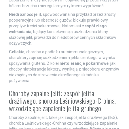
zaburzeniem czynnościowym, objawia się przede wszystkim
bólami brzucha i nieregularnym rytmem wypróżnień.
Niedrożność jelit
, spowodowana na przykład przez zrosty
pooperacyjne lub obecność guzów, blokuje prawidłowy
przepływ treści pokarmowej. Natomiast
zespół złego
wchłaniania
, będący konsekwencją uszkodzenia błony
śluzowej jelit, prowadzi do niedoborów cennych składników
odżywczych.
Celiakia
, choroba o podłożu autoimmunologicznym,
charakteryzuje się uszkodzeniem jelita cienkiego w wyniku
spożywania glutenu. Z kolei
nietolerancje pokarmowe
, jak
choćby nietolerancja laktozy, wynikają z niedoboru enzymów
niezbędnych do strawienia określonego składnika
pożywienia.
Choroby zapalne jelit: zespół jelita
drażliwego, choroba Leśniowskiego-Crohna,
wrzodziejące zapalenie jelita grubego
Choroby zapalne jelit, takie jak zespół jelita drażliwego (IBS),
choroba Leśniowskiego-Crohna czy wrzodziejące zapalenie