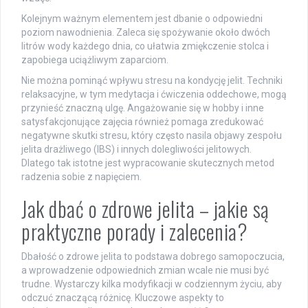
Kolejnym ważnym elementem jest dbanie o odpowiedni
poziom nawodnienia. Zaleca się spożywanie około dwóch
litrów wody każdego dnia, co ułatwia zmiękczenie stolca i
zapobiega uciążliwym zaparciom.
Nie można pominąć wpływu stresu na kondycję jelit. Techniki
relaksacyjne, w tym medytacja i ćwiczenia oddechowe, mogą
przynieść znaczną ulgę. Angażowanie się w hobby i inne
satysfakcjonujące zajęcia również pomaga zredukować
negatywne skutki stresu, który często nasila objawy zespołu
jelita drażliwego (IBS) i innych dolegliwości jelitowych.
Dlatego tak istotne jest wypracowanie skutecznych metod
radzenia sobie z napięciem.
Jak dbać o zdrowe jelita – jakie są
praktyczne porady i zalecenia?
Dbałość o zdrowe jelita to podstawa dobrego samopoczucia,
a wprowadzenie odpowiednich zmian wcale nie musi być
trudne. Wystarczy kilka modyfikacji w codziennym życiu, aby
odczuć znaczącą różnicę. Kluczowe aspekty to