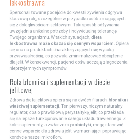
lekkostrawna
Spersonalizowane podejście do kwestii żywienia odgrywa
kluczową rolę, szczególnie w przypadku osób zmagających
się z dolegliwościami jelitowymi. Taki sposób odżywiania
uwzględnia unikalne potrzeby i indywidualną tolerancję
Twojego organizmu. W takich sytuacjach,
dieta
lekkostrawna może okazać się cennym wsparciem.
Opiera
się ona na produktach charakteryzujących się wysoką
przyswajalnością, co pozwala zminimalizować obciążenie
dla jelit. W konsekwencji, pacjenci doświadczają złagodzenia
nieprzyjemnych symptomów.
Rola błonnika i suplementacji w diecie
jelitowej
Zdrowa dieta jelitowa opiera się na dwóch filarach:
błonniku
i
właściwej suplementacji
. Ten pierwszy, niczym naturalny
regulator, dba o prawidłową perystaltykę jelit, co przekłada
się na lepsze funkcjonowanie całego układu trawiennego. Z
kolei suplementy, a zwłaszcza
probiotyki
, mogą stanowić
cenne wsparcie dla zdrowia jelit, wzmacniając i poprawiając
kondycję naszej mikroflory.