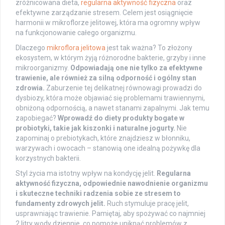
zróżnicowana dieta,
regularna aktywność fizyczna
oraz
efektywne zarządzanie stresem. Celem jest osiągnięcie
harmonii w mikroflorze jelitowej, która ma ogromny wpływ
na funkcjonowanie całego organizmu.
Dlaczego
mikroflora jelitowa
jest tak ważna? To złożony
ekosystem, w którym żyją różnorodne bakterie, grzyby i inne
mikroorganizmy.
Odpowiadają one nie tylko za efektywne
trawienie, ale również za silną odporność i ogólny stan
zdrowia.
Zaburzenie tej delikatnej równowagi prowadzi do
dysbiozy, która może objawiać się problemami trawiennymi,
obniżoną odpornością, a nawet stanami zapalnymi. Jak temu
zapobiegać?
Wprowadź do diety produkty bogate w
probiotyki, takie jak kiszonki i naturalne jogurty.
Nie
zapominaj o prebiotykach, które znajdziesz w błonniku,
warzywach i owocach – stanowią one idealną pożywkę dla
korzystnych bakterii.
Styl życia ma istotny wpływ na kondycję jelit.
Regularna
aktywność fizyczna, odpowiednie nawodnienie organizmu
i skuteczne techniki radzenia sobie ze stresem to
fundamenty zdrowych jelit.
Ruch stymuluje pracę jelit,
usprawniając trawienie. Pamiętaj, aby spożywać co najmniej
2 litry wody dziennie, co pomoże uniknąć problemów z