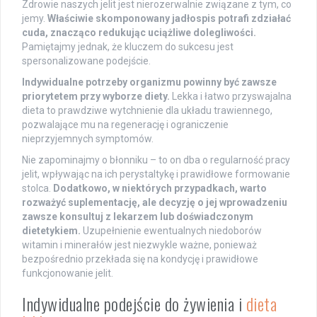
Zdrowie naszych jelit jest nierozerwalnie związane z tym, co
jemy.
Właściwie skomponowany jadłospis potrafi zdziałać
cuda, znacząco redukując uciążliwe dolegliwości.
Pamiętajmy jednak, że kluczem do sukcesu jest
spersonalizowane podejście.
Indywidualne potrzeby organizmu powinny być zawsze
priorytetem przy wyborze diety.
Lekka i łatwo przyswajalna
dieta to prawdziwe wytchnienie dla układu trawiennego,
pozwalające mu na regenerację i ograniczenie
nieprzyjemnych symptomów.
Nie zapominajmy o błonniku – to on dba o regularność pracy
jelit, wpływając na ich perystaltykę i prawidłowe formowanie
stolca.
Dodatkowo, w niektórych przypadkach, warto
rozważyć suplementację, ale decyzję o jej wprowadzeniu
zawsze konsultuj z lekarzem lub doświadczonym
dietetykiem.
Uzupełnienie ewentualnych niedoborów
witamin i minerałów jest niezwykle ważne, ponieważ
bezpośrednio przekłada się na kondycję i prawidłowe
funkcjonowanie jelit.
Indywidualne podejście do żywienia i
dieta