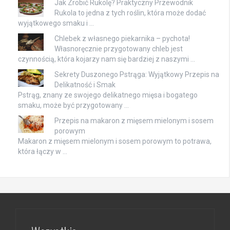
Jak Zrobić Rukolę? Praktyczny Przewodnik
Rukola to jedna z tych roślin, która może dodać
wyjątkowego smaku i …
Chlebek z własnego piekarnika – pychota!
Własnoręcznie przygotowany chleb jest
czynnością, która kojarzy nam się bardziej z naszymi …
Sekrety Duszonego Pstrąga: Wyjątkowy Przepis na
Delikatność i Smak
Pstrąg, znany ze swojego delikatnego mięsa i bogatego
smaku, może być przygotowany …
Przepis na makaron z mięsem mielonym i sosem
porowym
Makaron z mięsem mielonym i sosem porowym to potrawa,
która łączy w …