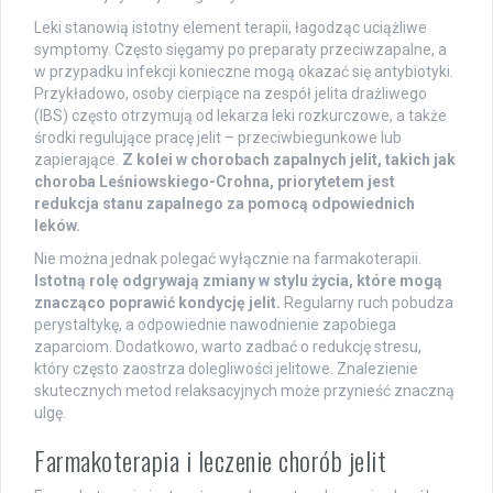
Leki stanowią istotny element terapii, łagodząc uciążliwe
symptomy. Często sięgamy po preparaty przeciwzapalne, a
w przypadku infekcji konieczne mogą okazać się antybiotyki.
Przykładowo, osoby cierpiące na zespół jelita drażliwego
(IBS) często otrzymują od lekarza leki rozkurczowe, a także
środki regulujące pracę jelit – przeciwbiegunkowe lub
zapierające.
Z kolei w chorobach zapalnych jelit, takich jak
choroba Leśniowskiego-Crohna, priorytetem jest
redukcja stanu zapalnego za pomocą odpowiednich
leków.
Nie można jednak polegać wyłącznie na farmakoterapii.
Istotną rolę odgrywają zmiany w stylu życia, które mogą
znacząco poprawić kondycję jelit.
Regularny ruch pobudza
perystaltykę, a odpowiednie nawodnienie zapobiega
zaparciom. Dodatkowo, warto zadbać o redukcję stresu,
który często zaostrza dolegliwości jelitowe. Znalezienie
skutecznych metod relaksacyjnych może przynieść znaczną
ulgę.
Farmakoterapia i leczenie chorób jelit