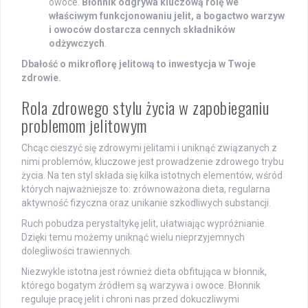
owoce.
Błonnik odgrywa kluczową rolę we
właściwym funkcjonowaniu jelit, a bogactwo warzyw
i owoców dostarcza cennych składników
odżywczych
.
Dbałość o mikroflorę jelitową to inwestycja w Twoje
zdrowie.
Rola zdrowego stylu życia w zapobieganiu
problemom jelitowym
Chcąc cieszyć się zdrowymi jelitami i uniknąć związanych z
nimi problemów, kluczowe jest prowadzenie zdrowego trybu
życia. Na ten styl składa się kilka istotnych elementów, wśród
których najważniejsze to: zrównoważona dieta, regularna
aktywność fizyczna oraz unikanie szkodliwych substancji.
Ruch pobudza perystaltykę jelit, ułatwiając wypróżnianie.
Dzięki temu możemy uniknąć wielu nieprzyjemnych
dolegliwości trawiennych.
Niezwykle istotna jest również dieta obfitująca w błonnik,
którego bogatym źródłem są warzywa i owoce. Błonnik
reguluje pracę jelit i chroni nas przed dokuczliwymi