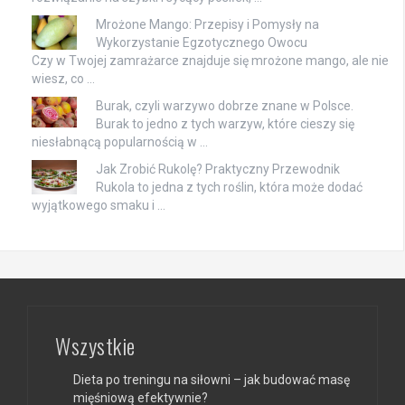
Mrożone Mango: Przepisy i Pomysły na
Wykorzystanie Egzotycznego Owocu
Czy w Twojej zamrażarce znajduje się mrożone mango, ale nie
wiesz, co …
Burak, czyli warzywo dobrze znane w Polsce.
Burak to jedno z tych warzyw, które cieszy się
niesłabnącą popularnością w …
Jak Zrobić Rukolę? Praktyczny Przewodnik
Rukola to jedna z tych roślin, która może dodać
wyjątkowego smaku i …
Wszystkie
Dieta po treningu na siłowni – jak budować masę
mięśniową efektywnie?