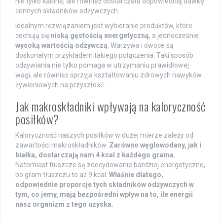
nie tylko kalorie, ale również dostarczała odpowiednią dawkę
cennych składników odżywczych.
Idealnym rozwiązaniem jest wybieranie produktów, które
cechują się
niską gęstością energetyczną
, a jednocześnie
wysoką wartością odżywczą
. Warzywa i owoce są
doskonałym przykładem takiego połączenia. Taki sposób
odżywiania nie tylko pomaga w utrzymaniu prawidłowej
wagi, ale również sprzyja kształtowaniu zdrowych nawyków
żywieniowych na przyszłość.
Jak makroskładniki wpływają na kaloryczność
posiłków?
Kaloryczność naszych posiłków w dużej mierze zależy od
zawartości makroskładników.
Zarówno węglowodany, jak i
białka, dostarczają nam 4 kcal z każdego grama.
Natomiast tłuszcze są zdecydowanie bardziej energetyczne,
bo gram tłuszczu to aż 9 kcal.
Właśnie dlatego,
odpowiednie proporcje tych składników odżywczych w
tym, co jemy, mają bezpośredni wpływ na to, ile energii
nasz organizm z tego uzyska.