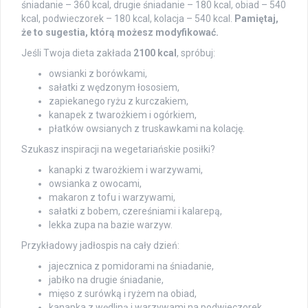
śniadanie – 360 kcal, drugie śniadanie – 180 kcal, obiad – 540
kcal, podwieczorek – 180 kcal, kolacja – 540 kcal.
Pamiętaj,
że to sugestia, którą możesz modyfikować.
Jeśli Twoja dieta zakłada
2100 kcal
, spróbuj:
owsianki z borówkami,
sałatki z wędzonym łososiem,
zapiekanego ryżu z kurczakiem,
kanapek z twarożkiem i ogórkiem,
płatków owsianych z truskawkami na kolację.
Szukasz inspiracji na wegetariańskie posiłki?
kanapki z twarożkiem i warzywami,
owsianka z owocami,
makaron z tofu i warzywami,
sałatki z bobem, czereśniami i kalarepą,
lekka zupa na bazie warzyw.
Przykładowy jadłospis na cały dzień:
jajecznica z pomidorami na śniadanie,
jabłko na drugie śniadanie,
mięso z surówką i ryżem na obiad,
kanapka z wędliną i warzywami na podwieczorek,