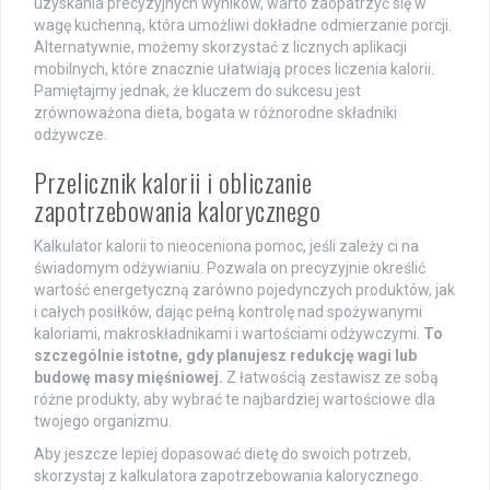
uzyskania precyzyjnych wyników, warto zaopatrzyć się w
wagę kuchenną, która umożliwi dokładne odmierzanie porcji.
Alternatywnie, możemy skorzystać z licznych aplikacji
mobilnych, które znacznie ułatwiają proces liczenia kalorii.
Pamiętajmy jednak, że kluczem do sukcesu jest
zrównoważona dieta, bogata w różnorodne składniki
odżywcze.
Przelicznik kalorii i obliczanie
zapotrzebowania kalorycznego
Kalkulator kalorii to nieoceniona pomoc, jeśli zależy ci na
świadomym odżywianiu. Pozwala on precyzyjnie określić
wartość energetyczną zarówno pojedynczych produktów, jak
i całych posiłków, dając pełną kontrolę nad spożywanymi
kaloriami, makroskładnikami i wartościami odżywczymi.
To
szczególnie istotne, gdy planujesz redukcję wagi lub
budowę masy mięśniowej.
Z łatwością zestawisz ze sobą
różne produkty, aby wybrać te najbardziej wartościowe dla
twojego organizmu.
Aby jeszcze lepiej dopasować dietę do swoich potrzeb,
skorzystaj z kalkulatora zapotrzebowania kalorycznego.