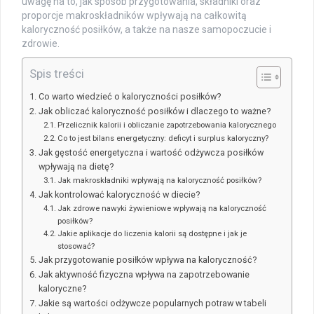
uwagę na to, jak sposób przygotowania, składniki oraz
proporcje makroskładników wpływają na całkowitą
kaloryczność posiłków, a także na nasze samopoczucie i
zdrowie.
Spis treści
Co warto wiedzieć o kaloryczności posiłków?
Jak obliczać kaloryczność posiłków i dlaczego to ważne?
Przelicznik kalorii i obliczanie zapotrzebowania kalorycznego
Co to jest bilans energetyczny: deficyt i surplus kaloryczny?
Jak gęstość energetyczna i wartość odżywcza posiłków
wpływają na dietę?
Jak makroskładniki wpływają na kaloryczność posiłków?
Jak kontrolować kaloryczność w diecie?
Jak zdrowe nawyki żywieniowe wpływają na kaloryczność
posiłków?
Jakie aplikacje do liczenia kalorii są dostępne i jak je
stosować?
Jak przygotowanie posiłków wpływa na kaloryczność?
Jak aktywność fizyczna wpływa na zapotrzebowanie
kaloryczne?
Jakie są wartości odżywcze popularnych potraw w tabeli