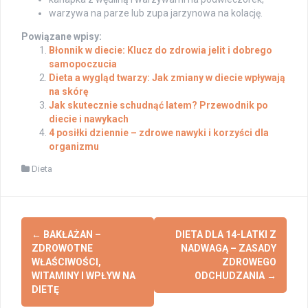
warzywa na parze lub zupa jarzynowa na kolację.
Powiązane wpisy:
Błonnik w diecie: Klucz do zdrowia jelit i dobrego
samopoczucia
Dieta a wygląd twarzy: Jak zmiany w diecie wpływają
na skórę
Jak skutecznie schudnąć latem? Przewodnik po
diecie i nawykach
4 posiłki dziennie – zdrowe nawyki i korzyści dla
organizmu
Dieta
Post
←
BAKŁAŻAN –
DIETA DLA 14-LATKI Z
navigation
ZDROWOTNE
NADWAGĄ – ZASADY
WŁAŚCIWOŚCI,
ZDROWEGO
WITAMINY I WPŁYW NA
ODCHUDZANIA
→
DIETĘ