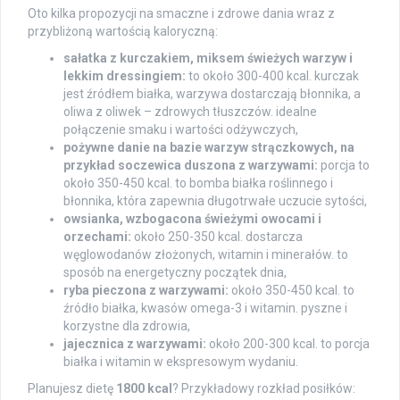
Oto kilka propozycji na smaczne i zdrowe dania wraz z
przybliżoną wartością kaloryczną:
sałatka z kurczakiem, miksem świeżych warzyw i
lekkim dressingiem:
to około 300-400 kcal. kurczak
jest źródłem białka, warzywa dostarczają błonnika, a
oliwa z oliwek – zdrowych tłuszczów. idealne
połączenie smaku i wartości odżywczych,
pożywne danie na bazie warzyw strączkowych, na
przykład soczewica duszona z warzywami:
porcja to
około 350-450 kcal. to bomba białka roślinnego i
błonnika, która zapewnia długotrwałe uczucie sytości,
owsianka, wzbogacona świeżymi owocami i
orzechami:
około 250-350 kcal. dostarcza
węglowodanów złożonych, witamin i minerałów. to
sposób na energetyczny początek dnia,
ryba pieczona z warzywami:
około 350-450 kcal. to
źródło białka, kwasów omega-3 i witamin. pyszne i
korzystne dla zdrowia,
jajecznica z warzywami:
około 200-300 kcal. to porcja
białka i witamin w ekspresowym wydaniu.
Planujesz dietę
1800 kcal
? Przykładowy rozkład posiłków: