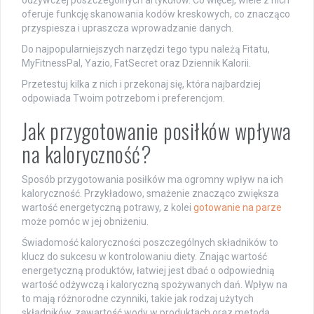
odżywczej poszczególnych artykułów. Co więcej, wiele z nich
oferuje funkcję skanowania kodów kreskowych, co znacząco
przyspiesza i upraszcza wprowadzanie danych.
Do najpopularniejszych narzędzi tego typu należą Fitatu,
MyFitnessPal, Yazio, FatSecret oraz Dziennik Kalorii.
Przetestuj kilka z nich i przekonaj się, która najbardziej
odpowiada Twoim potrzebom i preferencjom.
Jak przygotowanie posiłków wpływa
na kaloryczność?
Sposób przygotowania posiłków ma ogromny wpływ na ich
kaloryczność. Przykładowo, smażenie znacząco zwiększa
wartość energetyczną potrawy, z kolei
gotowanie na parze
może pomóc w jej obniżeniu.
Świadomość kaloryczności poszczególnych składników to
klucz do sukcesu w kontrolowaniu diety. Znając wartość
energetyczną produktów, łatwiej jest dbać o odpowiednią
wartość odżywczą i kaloryczną spożywanych dań. Wpływ na
to mają różnorodne czynniki, takie jak rodzaj użytych
składników, zawartość wody w produktach oraz metoda