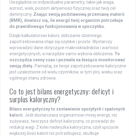
Uwzględnia on indywidualne parametry, takie jak waga,
wzrost, wiek, poziom aktywności fizycznej oraz twój cel
dietetyczny.
Znając swoją podstawową przemianę materii
(BMR), dowiesz się, ile energii twój organizm potrzebuje
do prawidłowego funkcjonowania w spoczynku.
Dzięki kalkulatorowi kalorii, obliczanie dziennego
zapotrzebowania staje się szybkie i proste. Wystarczy
wprowadzić dane dotyczące makroskładników i wartości
energetycznych, a narzędzie samo wykona obliczenia.
To
oszczędza cenny czas i pozwala na bieżąco monitorować
swoją dietę.
Pamiętaj, że twoje zapotrzebowanie kaloryczne
jest uzależnione od wielu czynników, w tym płci, wieku oraz
ogólnego stanu zdrowia.
Co to jest bilans energetyczny: deficyt i
surplus kaloryczny?
Bilans energetyczny to zestawienie spożytych i spalonych
kalorii.
Jeśli dostarczasz organizmowi mniej energii, niż
zużywasz, tworzysz deficyt kaloryczny, co prowadzi do
redukcji wagi. Z kolei nadwyżka kaloryczna, czyli spożycie
większej ilości kalorii niż potrzebujesz, skutkuje