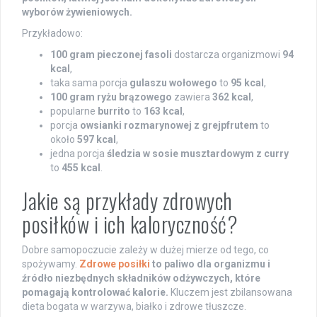
wyborów żywieniowych.
Przykładowo:
100 gram pieczonej fasoli
dostarcza organizmowi
94
kcal
,
taka sama porcja
gulaszu wołowego
to
95 kcal
,
100 gram ryżu brązowego
zawiera
362 kcal
,
popularne
burrito
to
163 kcal
,
porcja
owsianki rozmarynowej z grejpfrutem
to
około
597 kcal
,
jedna porcja
śledzia w sosie musztardowym z curry
to
455 kcal
.
Jakie są przykłady zdrowych
posiłków i ich kaloryczność?
Dobre samopoczucie zależy w dużej mierze od tego, co
spożywamy.
Zdrowe posiłki
to paliwo dla organizmu i
źródło niezbędnych składników odżywczych, które
pomagają kontrolować kalorie.
Kluczem jest zbilansowana
dieta bogata w warzywa, białko i zdrowe tłuszcze.