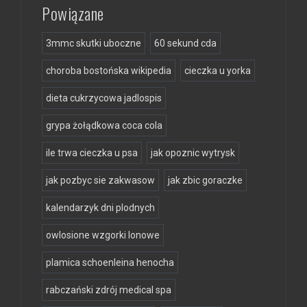
Powiązane
3mmc skutki uboczne
60 sekund cda
choroba bostońska wikipedia
cieczka u yorka
dieta cukrzycowa jadlospis
grypa żołądkowa coca cola
ile trwa cieczka u psa
jak opoznic wytrysk
jak pozbyc sie zakwasow
jak zbic goraczke
kalendarzyk dni plodnych
owlosione wzgorki lonowe
plamica schoenleina henocha
rabczański zdrój medical spa