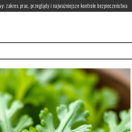
y: zakres prac, przeglądy i najważniejsze kontrole bezpieczeństwa
owadzić go w życie?
 ją zarządzać dla zdrowia
łaściwości i przepisy
i i korzyściami zdrowotnymi
wy i praktyczne wskazówki