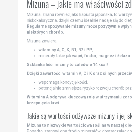
Mizuna – jakie ma właściwości z
Mizuna, znana również jako kapusta japońska, to warzywo 
niskokaloryczna, dzięki czemu idealnie nadaje się do die
Regularne spożywanie mizuny może pozytywnie wpłynąć
niektórych chorób.
Mizuna zawiera:
witaminy A, C, K, B1, B2 i PP
,
minerały takie jak
wapń, fosfor, magnez i żelazo
.
Szklanka liści mizuny to zaledwie 14 kcal!
Dzięki zawartości witamin A, C i K oraz silnych prze
wspomaga kondycję kości,
potencjalnie zmniejsza ryzyko rozwoju chorób pr
Witamina A odgrywa kluczową rolę w utrzymaniu zdr
krzepnięcia krwi.
Jakie są wartości odżywcze mizuny i jej s
Mizuna to niezwykle wartościowa roślina w naszej diec
Ponadto, stanowi ona źródło minerałów, dostarczając or