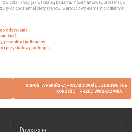
– związku, który, jak wskazują badania, może hamować proliferację
ny do codziennej diety stanowi wartościowy element profilaktyki
ego odżywiania
o unikać?
, produkty i jadłospisy
i i przykładowy jadłospis
KAPUSTA PEKIŃSKA – WŁAŚCIWOŚCI, ZDROWOTNE
KORZYŚCI I PRZECIWWSKAZANIA
→
Powiązane