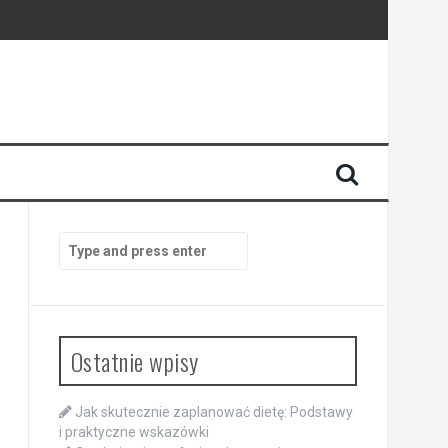
Search
for:
Ostatnie wpisy
Jak skutecznie zaplanować dietę: Podstawy
i praktyczne wskazówki