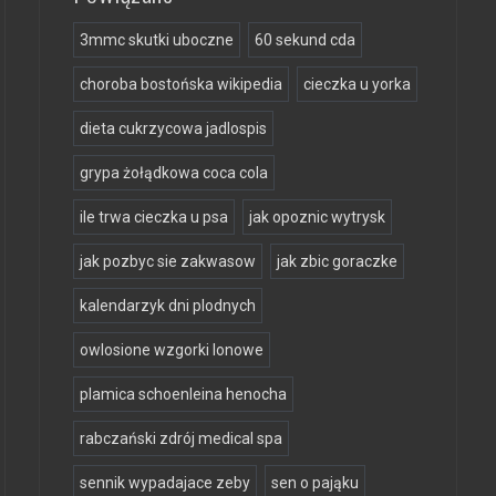
3mmc skutki uboczne
60 sekund cda
choroba bostońska wikipedia
cieczka u yorka
dieta cukrzycowa jadlospis
grypa żołądkowa coca cola
ile trwa cieczka u psa
jak opoznic wytrysk
jak pozbyc sie zakwasow
jak zbic goraczke
kalendarzyk dni plodnych
owlosione wzgorki lonowe
plamica schoenleina henocha
rabczański zdrój medical spa
sennik wypadajace zeby
sen o pająku