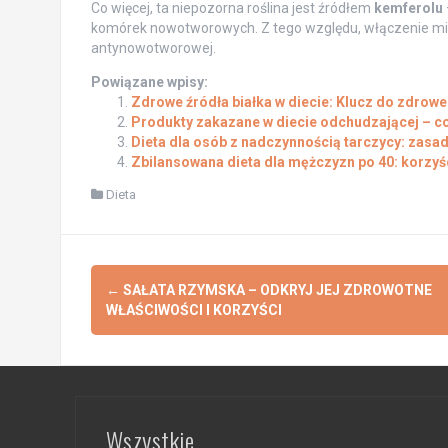
Co więcej, ta niepozorna roślina jest źródłem
kemferolu
komórek nowotworowych. Z tego względu, włączenie mizu
antynowotworowej.
Powiązane wpisy:
Zdrowe źródła białka w diecie: Klucz do zdrow
Produkty zakazane w diecie odchudzającej – c
Dieta dla osób z nadczynnością tarczycy: zasady
Zbilansowana dieta dla mężczyzn po 40: korzyśc
Dieta
Post
←
SAŁATA RZYMSKA – ODKRYJ JEJ ZDROWOTNE
navigation
WŁAŚCIWOŚCI I KORZYŚCI
Wszystkie