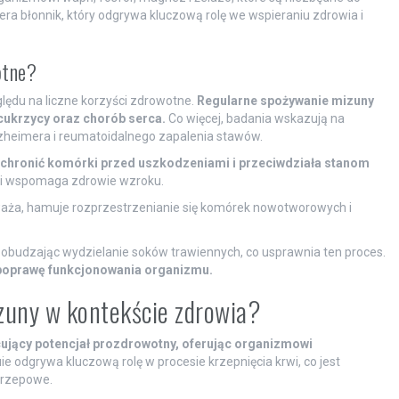
 błonnik, który odgrywa kluczową rolę we wspieraniu zdrowia i
otne?
lędu na liczne korzyści zdrowotne.
Regularne spożywanie mizuny
cukrzycy oraz chorób serca.
Co więcej, badania wskazują na
lzheimera i reumatoidalnego zapalenia stawów.
 chronić komórki przed uszkodzeniami i przeciwdziała stanom
i wspomaga zdrowie wzroku.
 uważa, hamuje rozprzestrzenianie się komórek nowotworowych i
obudzając wydzielanie soków trawiennych, co usprawnia ten proces.
 poprawę funkcjonowania organizmu.
izuny w kontekście zdrowia?
ecujący potencjał prozdrowotny, oferując organizmowi
e odgrywa kluczową rolę w procesie krzepnięcia krwi, co jest
krzepowe.