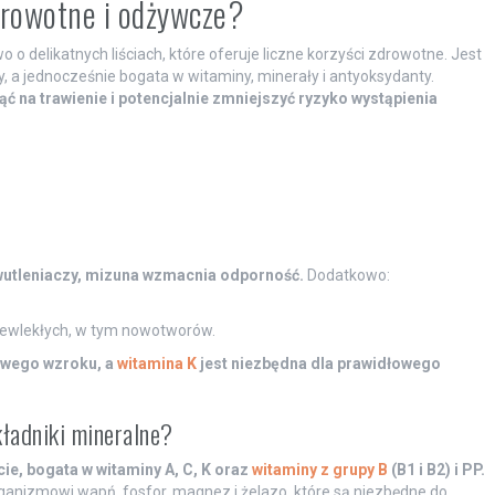
drowotne i odżywcze?
o delikatnych liściach, które oferuje liczne korzyści zdrowotne. Jest
ty, a jednocześnie bogata w witaminy, minerały i antyoksydanty.
 na trawienie i potencjalnie zmniejszyć ryzyko wystąpienia
ciwutleniaczy, mizuna wzmacnia odporność.
Dodatkowo:
zewlekłych, w tym nowotworów.
owego wzroku, a
witamina K
jest niezbędna dla prawidłowego
kładniki mineralne?
ie, bogata w witaminy A, C, K oraz
witaminy z grupy B
(B1 i B2) i PP.
ganizmowi wapń, fosfor, magnez i żelazo, które są niezbędne do