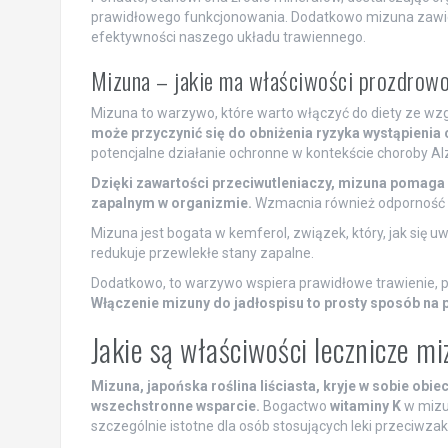
prawidłowego funkcjonowania. Dodatkowo mizuna zawiera
efektywności naszego układu trawiennego.
Mizuna – jakie ma właściwości prozdrow
Mizuna to warzywo, które warto włączyć do diety ze wzg
może przyczynić się do obniżenia ryzyka wystąpienia 
potencjalne działanie ochronne w kontekście choroby A
Dzięki zawartości przeciwutleniaczy, mizuna pomaga
zapalnym w organizmie.
Wzmacnia również odporność 
Mizuna jest bogata w kemferol, związek, który, jak się
redukuje przewlekłe stany zapalne.
Dodatkowo, to warzywo wspiera prawidłowe trawienie, p
Włączenie mizuny do jadłospisu to prosty sposób na
Jakie są właściwości lecznicze m
Mizuna, japońska roślina liściasta, kryje w sobie obi
wszechstronne wsparcie.
Bogactwo
witaminy K
w mizui
szczególnie istotne dla osób stosujących leki przeciwza