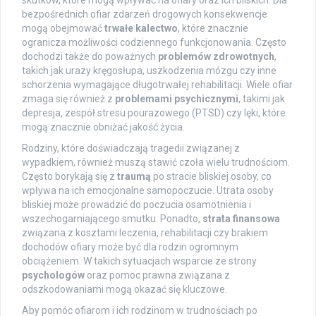
skutków, które mogą wpływać na ofiary oraz ich bliskich. Dla
bezpośrednich ofiar zdarzeń drogowych konsekwencje
mogą obejmować
trwałe kalectwo
, które znacznie
ogranicza możliwości codziennego funkcjonowania. Często
dochodzi także do poważnych
problemów zdrowotnych
,
takich jak urazy kręgosłupa, uszkodzenia mózgu czy inne
schorzenia wymagające długotrwałej rehabilitacji. Wiele ofiar
zmaga się również z
problemami psychicznymi
, takimi jak
depresja, zespół stresu pourazowego (PTSD) czy lęki, które
mogą znacznie obniżać jakość życia.
Rodziny, które doświadczają tragedii związanej z
wypadkiem, również muszą stawić czoła wielu trudnościom.
Często borykają się z
traumą
po stracie bliskiej osoby, co
wpływa na ich emocjonalne samopoczucie. Utrata osoby
bliskiej może prowadzić do poczucia osamotnienia i
wszechogarniającego smutku. Ponadto,
strata finansowa
związana z kosztami leczenia, rehabilitacji czy brakiem
dochodów ofiary może być dla rodzin ogromnym
obciążeniem. W takich sytuacjach wsparcie ze strony
psychologów
oraz pomoc prawna związana z
odszkodowaniami mogą okazać się kluczowe.
Aby pomóc ofiarom i ich rodzinom w trudnościach po