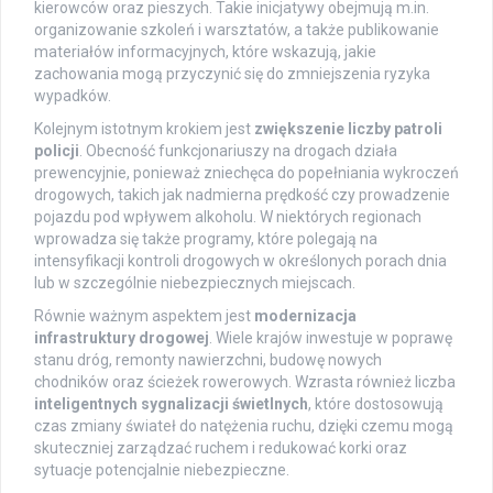
kierowców oraz pieszych. Takie inicjatywy obejmują m.in.
organizowanie szkoleń i warsztatów, a także publikowanie
materiałów informacyjnych, które wskazują, jakie
zachowania mogą przyczynić się do zmniejszenia ryzyka
wypadków.
Kolejnym istotnym krokiem jest
zwiększenie liczby patroli
policji
. Obecność funkcjonariuszy na drogach działa
prewencyjnie, ponieważ zniechęca do popełniania wykroczeń
drogowych, takich jak nadmierna prędkość czy prowadzenie
pojazdu pod wpływem alkoholu. W niektórych regionach
wprowadza się także programy, które polegają na
intensyfikacji kontroli drogowych w określonych porach dnia
lub w szczególnie niebezpiecznych miejscach.
Równie ważnym aspektem jest
modernizacja
infrastruktury drogowej
. Wiele krajów inwestuje w poprawę
stanu dróg, remonty nawierzchni, budowę nowych
chodników oraz ścieżek rowerowych. Wzrasta również liczba
inteligentnych sygnalizacji świetlnych
, które dostosowują
czas zmiany świateł do natężenia ruchu, dzięki czemu mogą
skuteczniej zarządzać ruchem i redukować korki oraz
sytuacje potencjalnie niebezpieczne.