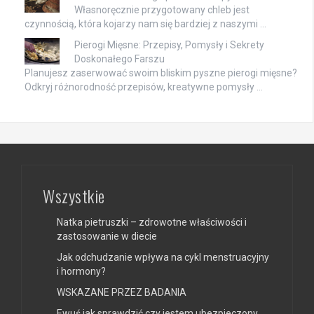
Własnoręcznie przygotowany chleb jest
czynnością, która kojarzy nam się bardziej z naszymi …
Pierogi Mięsne: Przepisy, Pomysły i Sekrety
Doskonałego Farszu
Planujesz zaserwować swoim bliskim pyszne pierogi mięsne?
Odkryj różnorodność przepisów, kreatywne pomysły …
Wszystkie
Natka pietruszki – zdrowotne właściwości i
zastosowanie w diecie
Jak odchudzanie wpływa na cykl menstruacyjny
i hormony?
WSKAZANE PRZEZ BADANIA
Ewuś jak sprawdzić czy jestem ubezpieczony