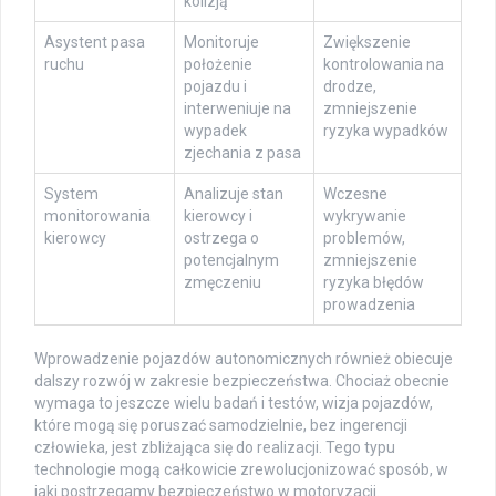
kolizją
Asystent pasa
Monitoruje
Zwiększenie
ruchu
położenie
kontrolowania na
pojazdu i
drodze,
interweniuje na
zmniejszenie
wypadek
ryzyka wypadków
zjechania z pasa
System
Analizuje stan
Wczesne
monitorowania
kierowcy i
wykrywanie
kierowcy
ostrzega o
problemów,
potencjalnym
zmniejszenie
zmęczeniu
ryzyka błędów
prowadzenia
Wprowadzenie pojazdów autonomicznych również obiecuje
dalszy rozwój w zakresie bezpieczeństwa. Chociaż obecnie
wymaga to jeszcze wielu badań i testów, wizja pojazdów,
które mogą się poruszać samodzielnie, bez ingerencji
człowieka, jest zbliżająca się do realizacji. Tego typu
technologie mogą całkowicie zrewolucjonizować sposób, w
jaki postrzegamy bezpieczeństwo w motoryzacji.