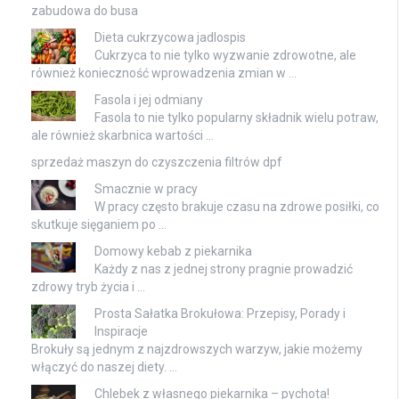
zabudowa do busa
Dieta cukrzycowa jadlospis
Cukrzyca to nie tylko wyzwanie zdrowotne, ale
również konieczność wprowadzenia zmian w …
Fasola i jej odmiany
Fasola to nie tylko popularny składnik wielu potraw,
ale również skarbnica wartości …
sprzedaż maszyn do czyszczenia filtrów dpf
Smacznie w pracy
W pracy często brakuje czasu na zdrowe posiłki, co
skutkuje sięganiem po …
Domowy kebab z piekarnika
Każdy z nas z jednej strony pragnie prowadzić
zdrowy tryb życia i …
Prosta Sałatka Brokułowa: Przepisy, Porady i
Inspiracje
Brokuły są jednym z najzdrowszych warzyw, jakie możemy
włączyć do naszej diety. …
Chlebek z własnego piekarnika – pychota!