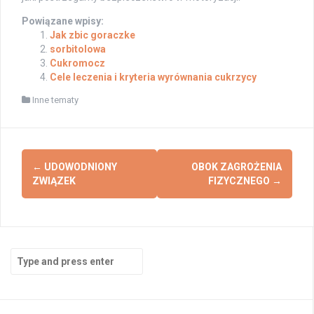
Powiązane wpisy:
Jak zbic goraczke
sorbitolowa
Cukromocz
Cele leczenia i kryteria wyrównania cukrzycy
Inne tematy
Post
←
UDOWODNIONY
OBOK ZAGROŻENIA
navigation
ZWIĄZEK
FIZYCZNEGO
→
Search
for: