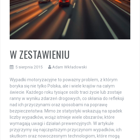
W ZESTAWIENIU
5 sierpnia 2015
Adam Wkładowski
Wypadki motoryzacyjne to poważny problem, z którym
boryka się nie tylko Polska, ale i wiele krajów na całym
świecie. Każdego roku tysiące osób traci życie lub zostaje
ranny w wyniku zdarzeń drogowych, co skłania do refleksji
nad ich przyczynami oraz sposobami na poprawę
bezpieczeństwa. Mimo że statystyki wskazują na spadek
liczby wypadków, wciąż istnieje wiele obszarów, które
wymagają uwagi i działań prewencyjnych. W artykule
przyjrzymy się najczęstszym przyczynom wypadków, ich
skutkom oraz nowoczesnym technologiom, które mogą