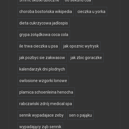
3mmc skutki uboczne
60 sekund cda
choroba bostońska wikipedia
cieczka u yorka
dieta cukrzycowa jadlospis
grypa żołądkowa coca cola
ile trwa cieczka u psa
jak opoznic wytrysk
jak pozbyc sie zakwasow
jak zbic goraczke
kalendarzyk dni plodnych
owlosione wzgorki lonowe
plamica schoenleina henocha
rabczański zdrój medical spa
sennik wypadajace zeby
sen o pająku
wypadający ząb sennik