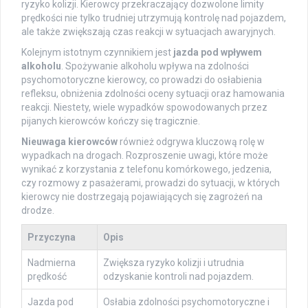
ryzyko kolizji. Kierowcy przekraczający dozwolone limity
prędkości nie tylko trudniej utrzymują kontrolę nad pojazdem,
ale także zwiększają czas reakcji w sytuacjach awaryjnych.
Kolejnym istotnym czynnikiem jest
jazda pod wpływem
alkoholu
. Spożywanie alkoholu wpływa na zdolności
psychomotoryczne kierowcy, co prowadzi do osłabienia
refleksu, obniżenia zdolności oceny sytuacji oraz hamowania
reakcji. Niestety, wiele wypadków spowodowanych przez
pijanych kierowców kończy się tragicznie.
Nieuwaga kierowców
również odgrywa kluczową rolę w
wypadkach na drogach. Rozproszenie uwagi, które może
wynikać z korzystania z telefonu komórkowego, jedzenia,
czy rozmowy z pasażerami, prowadzi do sytuacji, w których
kierowcy nie dostrzegają pojawiających się zagrożeń na
drodze.
Przyczyna
Opis
Nadmierna
Zwiększa ryzyko kolizji i utrudnia
prędkość
odzyskanie kontroli nad pojazdem.
Jazda pod
Osłabia zdolności psychomotoryczne i