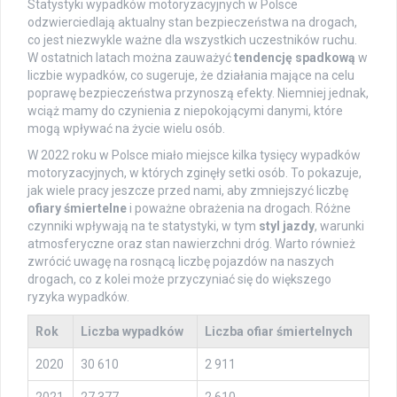
Statystyki wypadków motoryzacyjnych w Polsce
odzwierciedlają aktualny stan bezpieczeństwa na drogach,
co jest niezwykle ważne dla wszystkich uczestników ruchu.
W ostatnich latach można zauważyć
tendencję spadkową
w
liczbie wypadków, co sugeruje, że działania mające na celu
poprawę bezpieczeństwa przynoszą efekty. Niemniej jednak,
wciąż mamy do czynienia z niepokojącymi danymi, które
mogą wpływać na życie wielu osób.
W 2022 roku w Polsce miało miejsce kilka tysięcy wypadków
motoryzacyjnych, w których zginęły setki osób. To pokazuje,
jak wiele pracy jeszcze przed nami, aby zmniejszyć liczbę
ofiary śmiertelne
i poważne obrażenia na drogach. Różne
czynniki wpływają na te statystyki, w tym
styl jazdy
, warunki
atmosferyczne oraz stan nawierzchni dróg. Warto również
zwrócić uwagę na rosnącą liczbę pojazdów na naszych
drogach, co z kolei może przyczyniać się do większego
ryzyka wypadków.
Rok
Liczba wypadków
Liczba ofiar śmiertelnych
2020
30 610
2 911