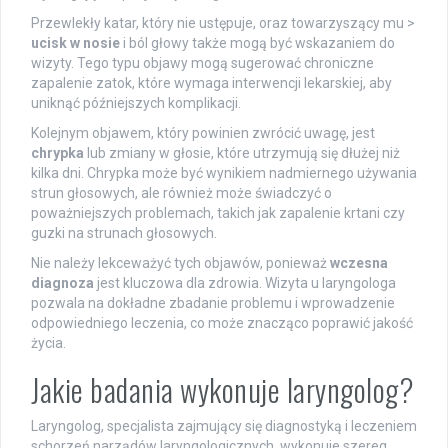
Przewlekły katar, który nie ustępuje, oraz towarzyszący mu >
ucisk w nosie
i ból głowy także mogą być wskazaniem do
wizyty. Tego typu objawy mogą sugerować chroniczne
zapalenie zatok, które wymaga interwencji lekarskiej, aby
uniknąć późniejszych komplikacji.
Kolejnym objawem, który powinien zwrócić uwagę, jest
chrypka
lub zmiany w głosie, które utrzymują się dłużej niż
kilka dni. Chrypka może być wynikiem nadmiernego używania
strun głosowych, ale również może świadczyć o
poważniejszych problemach, takich jak zapalenie krtani czy
guzki na strunach głosowych.
Nie należy lekceważyć tych objawów, ponieważ
wczesna
diagnoza
jest kluczowa dla zdrowia. Wizyta u laryngologa
pozwala na dokładne zbadanie problemu i wprowadzenie
odpowiedniego leczenia, co może znacząco poprawić jakość
życia.
Jakie badania wykonuje laryngolog?
Laryngolog, specjalista zajmujący się diagnostyką i leczeniem
schorzeń narządów laryngologicznych, wykonuje szereg