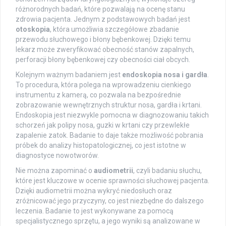
różnorodnych badań, które pozwalają na ocenę stanu
zdrowia pacjenta. Jednym z podstawowych badań jest
otoskopia
, która umożliwia szczegółowe zbadanie
przewodu słuchowego i błony bębenkowej. Dzięki temu
lekarz może zweryfikować obecność stanów zapalnych,
perforacji błony bębenkowej czy obecności ciał obcych.
Kolejnym ważnym badaniem jest
endoskopia nosa i gardła
.
To procedura, która polega na wprowadzeniu cienkiego
instrumentu z kamerą, co pozwala na bezpośrednie
zobrazowanie wewnętrznych struktur nosa, gardła i krtani.
Endoskopia jest niezwykle pomocna w diagnozowaniu takich
schorzeń jak polipy nosa, guzki w krtani czy przewlekłe
zapalenie zatok. Badanie to daje także możliwość pobrania
próbek do analizy histopatologicznej, co jest istotne w
diagnostyce nowotworów.
Nie można zapominać o
audiometrii
, czyli badaniu słuchu,
które jest kluczowe w ocenie sprawności słuchowej pacjenta.
Dzięki audiometrii można wykryć niedosłuch oraz
zróżnicować jego przyczyny, co jest niezbędne do dalszego
leczenia. Badanie to jest wykonywane za pomocą
specjalistycznego sprzętu, a jego wyniki są analizowane w