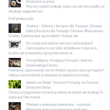
Smacznie w pracy
W pracy często brakuje czasu na zdrowe posiłki, co
skutkuje sięganiem po …
ProFamilia Łódź
Chałwa – Sekrety i Korzyści dla Twojego Zdrowia
Odkryj Korzyści dla Twojego Zdrowia: Właściwości
Chałwy Zachwycasz się smakiem chałwy, ale …
Do czego potrzebna nam jest zamrażarka?
Zamrażarka to nie tylko dodatkowe miejsce w
kuchni, ale prawdziwy sprzymierzeniec w …
Pierogi Mięsne: Przepisy, Pomysły i Sekrety
Doskonałego Farszu
Planujesz zaserwować swoim bliskim pyszne pierogi mięsne?
Odkryj różnorodność przepisów, kreatywne pomysły …
Sałata na Obiad: Twórcze Pomysły na Zdrowe i
Smaczne Dania
Chcesz przygotować smaczną sałatę na obiad, ale brakuje Ci
inspiracji? Nie martw …
Chlebek z własnego piekarnika – pychota!
Własnoręcznie przygotowany chleb jest