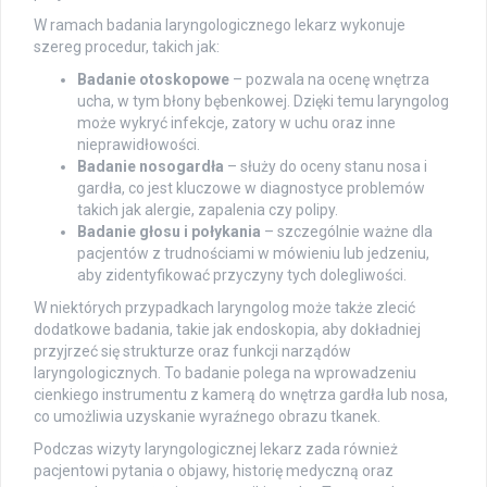
W ramach badania laryngologicznego lekarz wykonuje
szereg procedur, takich jak:
Badanie otoskopowe
– pozwala na ocenę wnętrza
ucha, w tym błony bębenkowej. Dzięki temu laryngolog
może wykryć infekcje, zatory w uchu oraz inne
nieprawidłowości.
Badanie nosogardła
– służy do oceny stanu nosa i
gardła, co jest kluczowe w diagnostyce problemów
takich jak alergie, zapalenia czy polipy.
Badanie głosu i połykania
– szczególnie ważne dla
pacjentów z trudnościami w mówieniu lub jedzeniu,
aby zidentyfikować przyczyny tych dolegliwości.
W niektórych przypadkach laryngolog może także zlecić
dodatkowe badania, takie jak endoskopia, aby dokładniej
przyjrzeć się strukturze oraz funkcji narządów
laryngologicznych. To badanie polega na wprowadzeniu
cienkiego instrumentu z kamerą do wnętrza gardła lub nosa,
co umożliwia uzyskanie wyraźnego obrazu tkanek.
Podczas wizyty laryngologicznej lekarz zada również
pacjentowi pytania o objawy, historię medyczną oraz