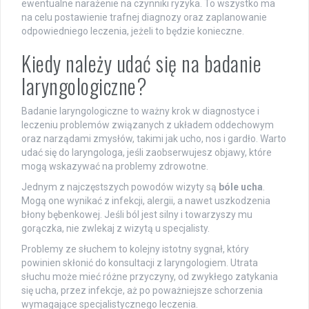
ewentualne narażenie na czynniki ryzyka. To wszystko ma
na celu postawienie trafnej diagnozy oraz zaplanowanie
odpowiedniego leczenia, jeżeli to będzie konieczne.
Kiedy należy udać się na badanie
laryngologiczne?
Badanie laryngologiczne to ważny krok w diagnostyce i
leczeniu problemów związanych z układem oddechowym
oraz narządami zmysłów, takimi jak ucho, nos i gardło. Warto
udać się do laryngologa, jeśli zaobserwujesz objawy, które
mogą wskazywać na problemy zdrowotne.
Jednym z najczęstszych powodów wizyty są
bóle ucha
.
Mogą one wynikać z infekcji, alergii, a nawet uszkodzenia
błony bębenkowej. Jeśli ból jest silny i towarzyszy mu
gorączka, nie zwlekaj z wizytą u specjalisty.
Problemy ze słuchem to kolejny istotny sygnał, który
powinien skłonić do konsultacji z laryngologiem. Utrata
słuchu może mieć różne przyczyny, od zwykłego zatykania
się ucha, przez infekcje, aż po poważniejsze schorzenia
wymagające specjalistycznego leczenia.