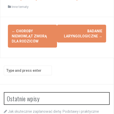
Inne tematy
Post
←
CHOROBY
BADANIE
navigation
NIEMOWLĄT ZMORĄ
LARYNGOLOGICZNE
→
DLA RODZICÓW
Search
for:
Ostatnie wpisy
Jak skutecznie zaplanować dietę: Podstawy i praktyczne