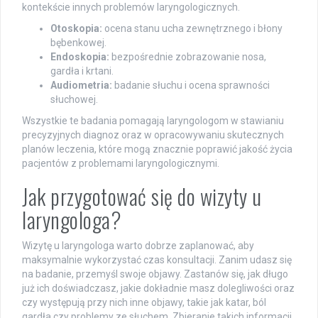
kontekście innych problemów laryngologicznych.
Otoskopia:
ocena stanu ucha zewnętrznego i błony
bębenkowej.
Endoskopia:
bezpośrednie zobrazowanie nosa,
gardła i krtani.
Audiometria:
badanie słuchu i ocena sprawności
słuchowej.
Wszystkie te badania pomagają laryngologom w stawianiu
precyzyjnych diagnoz oraz w opracowywaniu skutecznych
planów leczenia, które mogą znacznie poprawić jakość życia
pacjentów z problemami laryngologicznymi.
Jak przygotować się do wizyty u
laryngologa?
Wizytę u laryngologa warto dobrze zaplanować, aby
maksymalnie wykorzystać czas konsultacji. Zanim udasz się
na badanie, przemyśl swoje objawy. Zastanów się, jak długo
już ich doświadczasz, jakie dokładnie masz dolegliwości oraz
czy występują przy nich inne objawy, takie jak katar, ból
gardła czy problemy ze słuchem. Zbieranie takich informacji