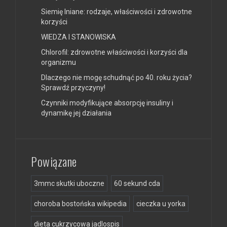
Siemię lniane: rodzaje, właściwości i zdrowotne
korzyści
WIEDZA I STANOWISKA
Chlorofil: zdrowotne właściwości i korzyści dla
organizmu
Dlaczego nie mogę schudnąć po 40. roku życia?
Sprawdź przyczyny!
Czynniki modyfikujące absorpcję insuliny i
dynamikę jej działania
Powiązane
3mmc skutki uboczne
60 sekund cda
choroba bostońska wikipedia
cieczka u yorka
dieta cukrzycowa jadlospis