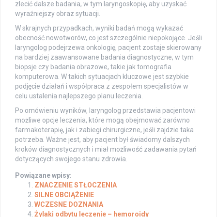
zlecić dalsze badania, w tym laryngoskopię, aby uzyskać
wyraźniejszy obraz sytuacji.
W skrajnych przypadkach, wyniki badań mogą wykazać
obecność nowotworów, co jest szczególnie niepokojące. Jeśli
laryngolog podejrzewa onkologię, pacjent zostaje skierowany
na bardziej zaawansowane badania diagnostyczne, w tym
biopsje czy badania obrazowe, takie jak tomografia
komputerowa. W takich sytuacjach kluczowe jest szybkie
podjęcie działań i współpraca z zespołem specjalistów w
celu ustalenia najlepszego planu leczenia.
Po omówieniu wyników, laryngolog przedstawia pacjentowi
możliwe opcje leczenia, które mogą obejmować zarówno
farmakoterapię, jak i zabiegi chirurgiczne, jeśli zajdzie taka
potrzeba. Ważne jest, aby pacjent był świadomy dalszych
kroków diagnostycznych i miał możliwość zadawania pytań
dotyczących swojego stanu zdrowia.
Powiązane wpisy:
ZNACZENIE STŁOCZENIA
SILNE OBCIĄŻENIE
WCZESNE DOZNANIA
Żylaki odbytu leczenie – hemoroidy