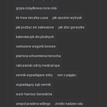
grypa żołądkowa coca cola
ile trwa cieczka u psa
jak opoznic wytrysk
jak pozbyc sie zakwasow
jak zbic goraczke
kalendarzyk dni plodnych
owlosione wzgorki lonowe
plamica schoenleina henocha
rabczański zdrój medical spa
sennik wypadajace zeby
sen o pająku
wypadający ząb sennik
wzór harrisa i benedicta
zespol pradera williego
źródło nadziei cda