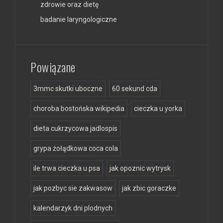
zdrowie oraz dietę
badanie laryngologiczne
Powiązane
3mmc skutki uboczne
60 sekund cda
choroba bostońska wikipedia
cieczka u yorka
dieta cukrzycowa jadlospis
grypa żołądkowa coca cola
ile trwa cieczka u psa
jak opoznic wytrysk
jak pozbyc sie zakwasow
jak zbic goraczke
kalendarzyk dni plodnych