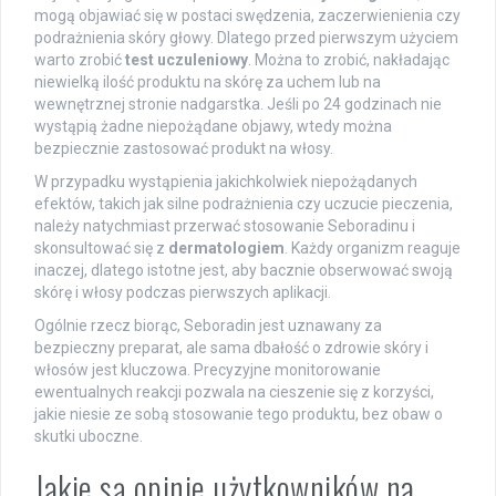
mogą objawiać się w postaci swędzenia, zaczerwienienia czy
podrażnienia skóry głowy. Dlatego przed pierwszym użyciem
warto zrobić
test uczuleniowy
. Można to zrobić, nakładając
niewielką ilość produktu na skórę za uchem lub na
wewnętrznej stronie nadgarstka. Jeśli po 24 godzinach nie
wystąpią żadne niepożądane objawy, wtedy można
bezpiecznie zastosować produkt na włosy.
W przypadku wystąpienia jakichkolwiek niepożądanych
efektów, takich jak silne podrażnienia czy uczucie pieczenia,
należy natychmiast przerwać stosowanie Seboradinu i
skonsultować się z
dermatologiem
. Każdy organizm reaguje
inaczej, dlatego istotne jest, aby bacznie obserwować swoją
skórę i włosy podczas pierwszych aplikacji.
Ogólnie rzecz biorąc, Seboradin jest uznawany za
bezpieczny preparat, ale sama dbałość o zdrowie skóry i
włosów jest kluczowa. Precyzyjne monitorowanie
ewentualnych reakcji pozwala na cieszenie się z korzyści,
jakie niesie ze sobą stosowanie tego produktu, bez obaw o
skutki uboczne.
Jakie są opinie użytkowników na