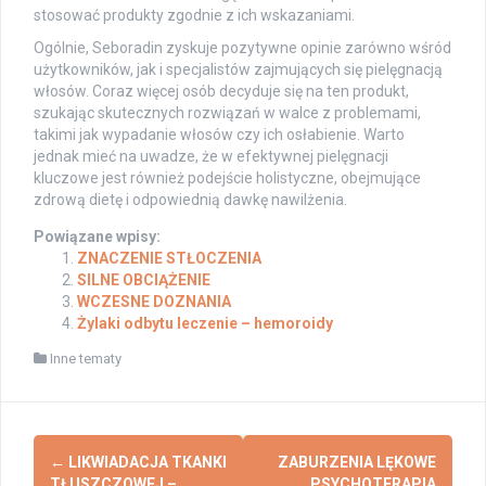
stosować produkty zgodnie z ich wskazaniami.
Ogólnie, Seboradin zyskuje pozytywne opinie zarówno wśród
użytkowników, jak i specjalistów zajmujących się pielęgnacją
włosów. Coraz więcej osób decyduje się na ten produkt,
szukając skutecznych rozwiązań w walce z problemami,
takimi jak wypadanie włosów czy ich osłabienie. Warto
jednak mieć na uwadze, że w efektywnej pielęgnacji
kluczowe jest również podejście holistyczne, obejmujące
zdrową dietę i odpowiednią dawkę nawilżenia.
Powiązane wpisy:
ZNACZENIE STŁOCZENIA
SILNE OBCIĄŻENIE
WCZESNE DOZNANIA
Żylaki odbytu leczenie – hemoroidy
Inne tematy
Post
←
LIKWIADACJA TKANKI
ZABURZENIA LĘKOWE
TŁUSZCZOWEJ –
PSYCHOTERAPIA