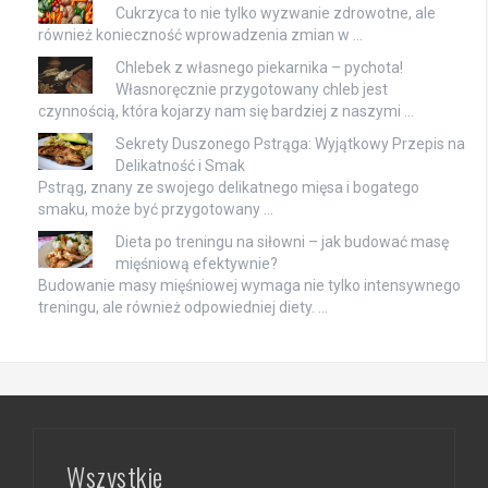
Cukrzyca to nie tylko wyzwanie zdrowotne, ale
również konieczność wprowadzenia zmian w …
Chlebek z własnego piekarnika – pychota!
Własnoręcznie przygotowany chleb jest
czynnością, która kojarzy nam się bardziej z naszymi …
Sekrety Duszonego Pstrąga: Wyjątkowy Przepis na
Delikatność i Smak
Pstrąg, znany ze swojego delikatnego mięsa i bogatego
smaku, może być przygotowany …
Dieta po treningu na siłowni – jak budować masę
mięśniową efektywnie?
Budowanie masy mięśniowej wymaga nie tylko intensywnego
treningu, ale również odpowiedniej diety. …
Wszystkie