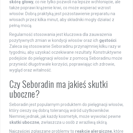
skórę głowy
, co nie tylko pozwoli na lepsze wchłonięcie, ale
także poprawi krążenie krwi, co może wspierać wzrost
włosów. Dobrą praktyką jest pozostawienie preparatu na
włosach przez kilka minut, aby składniki mogły działać z
pełną mocą.
Regularność stosowania jest kluczowa dla zauważenia
pozytywnych zmian w kondycji włosów oraz ich
gęstości
.
Zaleca się stosowanie Seboradinu przynajmniej kilku razy w
tygodniu, aby uzyskać oczekiwane rezultaty. Konstruktywne
podejście do pielęgnacji włosów z pomocą Seboradinu może
przynieść długotrwałe korzyści, poprawiając ich zdrowie,
wygląd oraz witalność.
Czy Seboradin ma jakieś skutki
uboczne?
Seboradin jest popularnym produktem do pielęgnacji włosów,
który cieszy się dobrą tolerancją wśród użytkowników.
Niemniej jednak, jak każdy kosmetyk, może wywołać pewne
skutki uboczne
, zwłaszcza u osób z wrażliwą skórą.
Najczęściej zgłaszane problemy to
reakcje alergiczne
, które