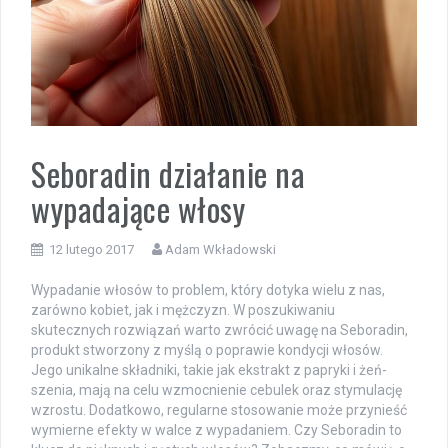
Seboradin działanie na
wypadające włosy
12 lutego 2017
Adam Wkładowski
Wypadanie włosów to problem, który dotyka wielu z nas,
zarówno kobiet, jak i mężczyzn. W poszukiwaniu
skutecznych rozwiązań warto zwrócić uwagę na Seboradin,
produkt stworzony z myślą o poprawie kondycji włosów.
Jego unikalne składniki, takie jak ekstrakt z papryki i żeń-
szenia, mają na celu wzmocnienie cebulek oraz stymulację
wzrostu. Dodatkowo, regularne stosowanie może przynieść
wymierne efekty w walce z wypadaniem. Czy Seboradin to