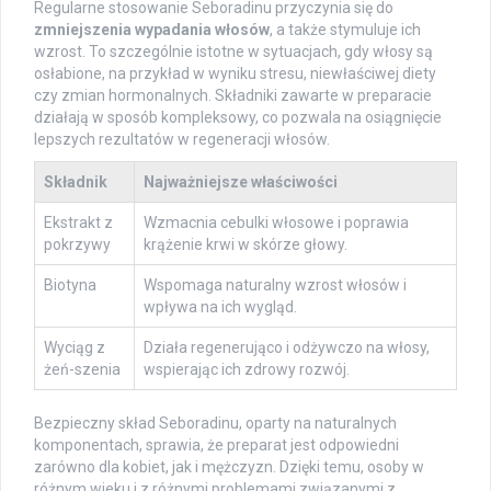
Regularne stosowanie Seboradinu przyczynia się do
zmniejszenia wypadania włosów
, a także stymuluje ich
wzrost. To szczególnie istotne w sytuacjach, gdy włosy są
osłabione, na przykład w wyniku stresu, niewłaściwej diety
czy zmian hormonalnych. Składniki zawarte w preparacie
działają w sposób kompleksowy, co pozwala na osiągnięcie
lepszych rezultatów w regeneracji włosów.
Składnik
Najważniejsze właściwości
Ekstrakt z
Wzmacnia cebulki włosowe i poprawia
pokrzywy
krążenie krwi w skórze głowy.
Biotyna
Wspomaga naturalny wzrost włosów i
wpływa na ich wygląd.
Wyciąg z
Działa regenerująco i odżywczo na włosy,
żeń-szenia
wspierając ich zdrowy rozwój.
Bezpieczny skład Seboradinu, oparty na naturalnych
komponentach, sprawia, że preparat jest odpowiedni
zarówno dla kobiet, jak i mężczyzn. Dzięki temu, osoby w
różnym wieku i z różnymi problemami związanymi z