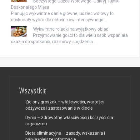
Soczystego Udźca Wołowego: Odkryj Tajniki
Doskonałego Mięsa
Planując wykwintne danie główne, udziec wołowy to
doskonały wybór dla miłośników intensywnego …
Wykwintne roladki na wyjątkowy obiad
Przyjmowanie gości to dla wielu osób wspaniała
okazja do spotkania, rozmowy, spędzenia …
Wszystkie
Zielony groszek – właściwości, wartości
odżywcze i zastosowanie w diecie
Dynia – zdrowotne właściwości i korzyści dla
organizmu
Dieta eliminacyjna – zasady, wskazania i
najważniejsze informacje