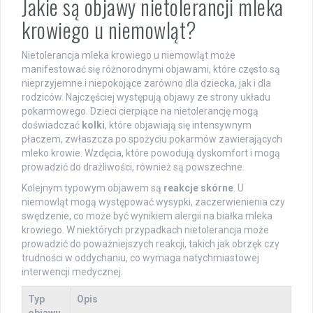
Jakie są objawy nietolerancji mleka
krowiego u niemowląt?
Nietolerancja mleka krowiego u niemowląt może
manifestować się różnorodnymi objawami, które często są
nieprzyjemne i niepokojące zarówno dla dziecka, jak i dla
rodziców. Najczęściej występują objawy ze strony układu
pokarmowego. Dzieci cierpiące na nietolerancję mogą
doświadczać
kolki
, które objawiają się intensywnym
płaczem, zwłaszcza po spożyciu pokarmów zawierających
mleko krowie. Wzdęcia, które powodują dyskomfort i mogą
prowadzić do drażliwości, również są powszechne.
Kolejnym typowym objawem są
reakcje skórne
. U
niemowląt mogą występować wysypki, zaczerwienienia czy
swędzenie, co może być wynikiem alergii na białka mleka
krowiego. W niektórych przypadkach nietolerancja może
prowadzić do poważniejszych reakcji, takich jak obrzęk czy
trudności w oddychaniu, co wymaga natychmiastowej
interwencji medycznej.
Typ
Opis