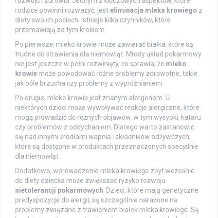
rozwoju i zdrowia. Jednym z kluczowych aspektów, które
rodzice powinni rozważyć, jest
eliminacja mleka krowiego
z
diety swoich pociech. Istnieje kilka czynników, które
przemawiają za tym krokiem.
Po pierwsze, mleko krowie może zawierać białka, które są
trudne do strawienia dla niemowląt. Młody układ pokarmowy
nie jest jeszcze w pełni rozwinięty, co sprawia, że
mleko
krowie
może powodować różne problemy zdrowotne, takie
jak bóle brzucha czy problemy z wypróżnianiem.
Po drugie, mleko krowie jest znanym alergenem. U
niektórych dzieci może wywoływać reakcje alergiczne, które
mogą prowadzić do różnych objawów, w tym wysypki, kataru
czy problemów z oddychaniem. Dlatego warto zastanowić
się nad innymi źródłami wapnia i składników odżywczych,
które są dostępne w produktach przeznaczonych specjalnie
dla niemowląt.
Dodatkowo, wprowadzenie mleka krowiego zbyt wcześnie
do diety dziecka może zwiększać ryzyko rozwoju
nietolerancji pokarmowych
. Dzieci, które mają genetyczne
predyspozycje do alergii, są szczególnie narażone na
problemy związane z trawieniem białek mleka krowiego. Są