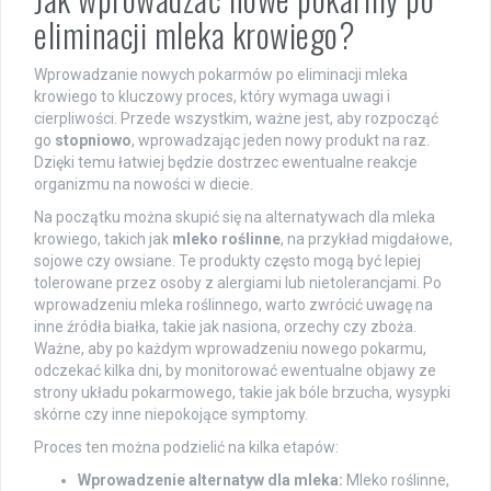
eliminacji mleka krowiego?
Wprowadzanie nowych pokarmów po eliminacji mleka
krowiego to kluczowy proces, który wymaga uwagi i
cierpliwości. Przede wszystkim, ważne jest, aby rozpocząć
go
stopniowo
, wprowadzając jeden nowy produkt na raz.
Dzięki temu łatwiej będzie dostrzec ewentualne reakcje
organizmu na nowości w diecie.
Na początku można skupić się na alternatywach dla mleka
krowiego, takich jak
mleko roślinne
, na przykład migdałowe,
sojowe czy owsiane. Te produkty często mogą być lepiej
tolerowane przez osoby z alergiami lub nietolerancjami. Po
wprowadzeniu mleka roślinnego, warto zwrócić uwagę na
inne źródła białka, takie jak nasiona, orzechy czy zboża.
Ważne, aby po każdym wprowadzeniu nowego pokarmu,
odczekać kilka dni, by monitorować ewentualne objawy ze
strony układu pokarmowego, takie jak bóle brzucha, wysypki
skórne czy inne niepokojące symptomy.
Proces ten można podzielić na kilka etapów:
Wprowadzenie alternatyw dla mleka:
Mleko roślinne,