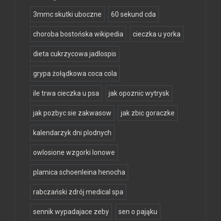
3mmc skutki uboczne
60 sekund cda
choroba bostońska wikipedia
cieczka u yorka
dieta cukrzycowa jadlospis
grypa żołądkowa coca cola
ile trwa cieczka u psa
jak opoznic wytrysk
jak pozbyc sie zakwasow
jak zbic goraczke
kalendarzyk dni plodnych
owlosione wzgorki lonowe
plamica schoenleina henocha
rabczański zdrój medical spa
sennik wypadajace zeby
sen o pająku