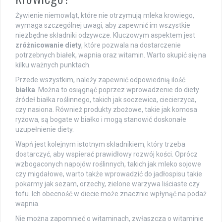
Żywienie niemowląt, które nie otrzymują mleka krowiego,
wymaga szczególnej uwagi, aby zapewnić im wszystkie
niezbędne składniki odżywcze. Kluczowym aspektem jest
zróżnicowanie diety
, które pozwala na dostarczenie
potrzebnych białek, wapnia oraz witamin. Warto skupić się na
kilku ważnych punktach.
Przede wszystkim, należy zapewnić odpowiednią ilość
białka
. Można to osiągnąć poprzez wprowadzenie do diety
źródeł białka roślinnego, takich jak soczewica, ciecierzyca,
czy nasiona. Również produkty zbożowe, takie jak komosa
ryżowa, są bogate w białko i mogą stanowić doskonałe
uzupełnienie diety.
Wapń jest kolejnym istotnym składnikiem, który trzeba
dostarczyć, aby wspierać prawidłowy rozwój kości. Oprócz
wzbogaconych napojów roślinnych, takich jak mleko sojowe
czy migdałowe, warto także wprowadzić do jadłospisu takie
pokarmy jak sezam, orzechy, zielone warzywa liściaste czy
tofu. Ich obecność w diecie może znacznie wpłynąć na podaż
wapnia.
Nie można zapomnieć o witaminach, zwłaszcza o witaminie