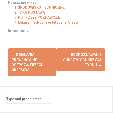
Powiązane wpisy:
ŚRODOWISKO TECHNICZNE
TAKA POSTAWA
POTRZEBY POZNAWCZE
Lekarz medycyny estetycznej Olsztyn
Inne tematy
Post
←
DZIAŁANIA
ROZPOZNAWANIE
navigation
PREWENCYJNE
CUKRZYCY CUKRZYCA
DOTYCZĄ TRZECH
TYPU 1
→
OKRESÓW
Search
for: