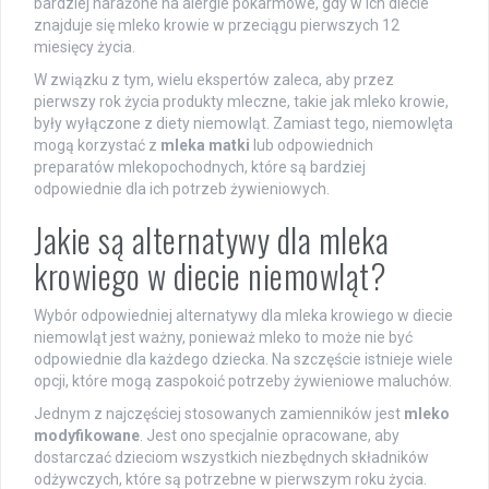
bardziej narażone na alergie pokarmowe, gdy w ich diecie
znajduje się mleko krowie w przeciągu pierwszych 12
miesięcy życia.
W związku z tym, wielu ekspertów zaleca, aby przez
pierwszy rok życia produkty mleczne, takie jak mleko krowie,
były wyłączone z diety niemowląt. Zamiast tego, niemowlęta
mogą korzystać z
mleka matki
lub odpowiednich
preparatów mlekopochodnych, które są bardziej
odpowiednie dla ich potrzeb żywieniowych.
Jakie są alternatywy dla mleka
krowiego w diecie niemowląt?
Wybór odpowiedniej alternatywy dla mleka krowiego w diecie
niemowląt jest ważny, ponieważ mleko to może nie być
odpowiednie dla każdego dziecka. Na szczęście istnieje wiele
opcji, które mogą zaspokoić potrzeby żywieniowe maluchów.
Jednym z najczęściej stosowanych zamienników jest
mleko
modyfikowane
. Jest ono specjalnie opracowane, aby
dostarczać dzieciom wszystkich niezbędnych składników
odżywczych, które są potrzebne w pierwszym roku życia.