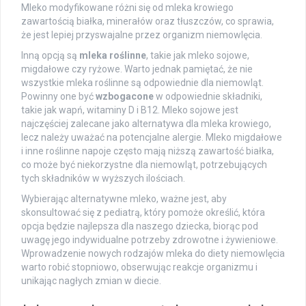
Mleko modyfikowane różni się od mleka krowiego
zawartością białka, minerałów oraz tłuszczów, co sprawia,
że jest lepiej przyswajalne przez organizm niemowlęcia.
Inną opcją są
mleka roślinne
, takie jak mleko sojowe,
migdałowe czy ryżowe. Warto jednak pamiętać, że nie
wszystkie mleka roślinne są odpowiednie dla niemowląt.
Powinny one być
wzbogacone
w odpowiednie składniki,
takie jak wapń, witaminy D i B12. Mleko sojowe jest
najczęściej zalecane jako alternatywa dla mleka krowiego,
lecz należy uważać na potencjalne alergie. Mleko migdałowe
i inne roślinne napoje często mają niższą zawartość białka,
co może być niekorzystne dla niemowląt, potrzebujących
tych składników w wyższych ilościach.
Wybierając alternatywne mleko, ważne jest, aby
skonsultować się z pediatrą, który pomoże określić, która
opcja będzie najlepsza dla naszego dziecka, biorąc pod
uwagę jego indywidualne potrzeby zdrowotne i żywieniowe.
Wprowadzenie nowych rodzajów mleka do diety niemowlęcia
warto robić stopniowo, obserwując reakcje organizmu i
unikając nagłych zmian w diecie.