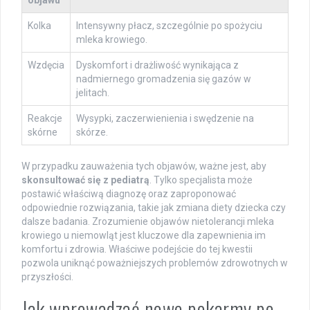
objawu
Kolka
Intensywny płacz, szczególnie po spożyciu
mleka krowiego.
Wzdęcia
Dyskomfort i drażliwość wynikająca z
nadmiernego gromadzenia się gazów w
jelitach.
Reakcje
Wysypki, zaczerwienienia i swędzenie na
skórne
skórze.
W przypadku zauważenia tych objawów, ważne jest, aby
skonsultować się z pediatrą
. Tylko specjalista może
postawić właściwą diagnozę oraz zaproponować
odpowiednie rozwiązania, takie jak zmiana diety dziecka czy
dalsze badania. Zrozumienie objawów nietolerancji mleka
krowiego u niemowląt jest kluczowe dla zapewnienia im
komfortu i zdrowia. Właściwe podejście do tej kwestii
pozwola uniknąć poważniejszych problemów zdrowotnych w
przyszłości.
Jak wprowadzać nowe pokarmy po