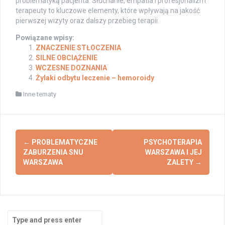
problematyką pacjenta. Słuchanie, empatia i profesjonalizm
terapeuty to kluczowe elementy, które wpływają na jakość
pierwszej wizyty oraz dalszy przebieg terapii.
Powiązane wpisy:
ZNACZENIE STŁOCZENIA
SILNE OBCIĄŻENIE
WCZESNE DOZNANIA
Żylaki odbytu leczenie – hemoroidy
Inne tematy
Post
←
PROBLEMATYCZNE
PSYCHOTERAPIA
navigation
ZABURZENIA SNU
WARSZAWA I JEJ
WARSZAWA
ZALETY
→
Search