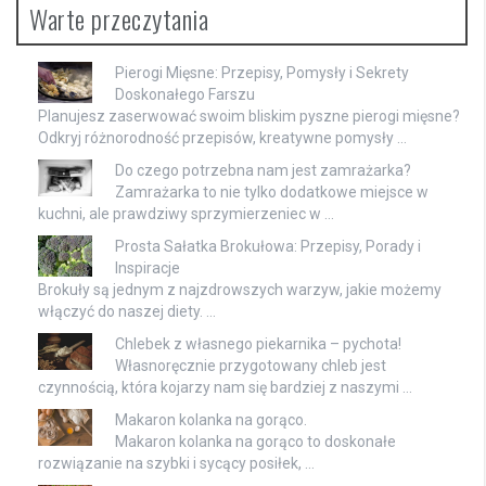
Warte przeczytania
Pierogi Mięsne: Przepisy, Pomysły i Sekrety
Doskonałego Farszu
Planujesz zaserwować swoim bliskim pyszne pierogi mięsne?
Odkryj różnorodność przepisów, kreatywne pomysły …
Do czego potrzebna nam jest zamrażarka?
Zamrażarka to nie tylko dodatkowe miejsce w
kuchni, ale prawdziwy sprzymierzeniec w …
Prosta Sałatka Brokułowa: Przepisy, Porady i
Inspiracje
Brokuły są jednym z najzdrowszych warzyw, jakie możemy
włączyć do naszej diety. …
Chlebek z własnego piekarnika – pychota!
Własnoręcznie przygotowany chleb jest
czynnością, która kojarzy nam się bardziej z naszymi …
Makaron kolanka na gorąco.
Makaron kolanka na gorąco to doskonałe
rozwiązanie na szybki i sycący posiłek, …