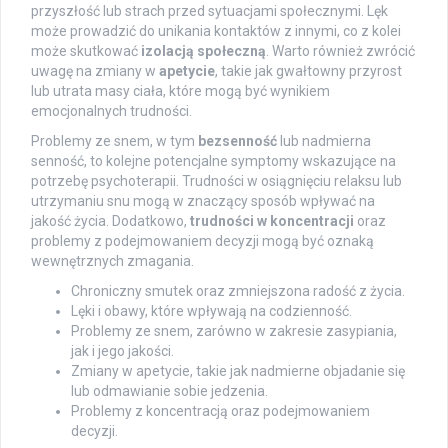
przyszłość lub strach przed sytuacjami społecznymi. Lęk
może prowadzić do unikania kontaktów z innymi, co z kolei
może skutkować
izolacją społeczną
. Warto również zwrócić
uwagę na zmiany w
apetycie
, takie jak gwałtowny przyrost
lub utrata masy ciała, które mogą być wynikiem
emocjonalnych trudności.
Problemy ze snem, w tym
bezsenność
lub nadmierna
senność, to kolejne potencjalne symptomy wskazujące na
potrzebę psychoterapii. Trudności w osiągnięciu relaksu lub
utrzymaniu snu mogą w znaczący sposób wpływać na
jakość życia. Dodatkowo,
trudności w koncentracji
oraz
problemy z podejmowaniem decyzji mogą być oznaką
wewnętrznych zmagania.
Chroniczny smutek oraz zmniejszona radość z życia.
Lęki i obawy, które wpływają na codzienność.
Problemy ze snem, zarówno w zakresie zasypiania,
jak i jego jakości.
Zmiany w apetycie, takie jak nadmierne objadanie się
lub odmawianie sobie jedzenia.
Problemy z koncentracją oraz podejmowaniem
decyzji.