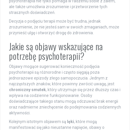
psychoterapia nie tylko pomaga w radzeniu sobie z żalem,
ale także umożliwia zrozumienie i przetworzenie tych
strasznych doświadczeń.
Decyzja o podjęciu terapii może być trudna, jednak
zrozumienie, że nie jesteś sam w swoich zmaganiach, może
przynieść ulgę i otworzyć drogę do zdrowienia.
Jakie są objawy wskazujące na
potrzebę psychoterapii?
Objawy mogące sugerować konieczność podjęcia
psychoterapii są różnorodne i często sięgają poza
jednorazowe epizody złego samopoczucia. Jednym z
najczęstszych znaków, które powinny zwrócić uwagę, jest
chroniczny smutek
, który utrzymuje się przez dłuższy czas i
wpływa na codzienne funkcjonowanie. Osoby
doświadczające takiego stanu mogą odczuwać brak energii
oraz nadmierne zniechęcenie do podejmowania codziennych
aktywności.
Kolejnym istotnym objawem są
lęki
, które mogą
manifestować się jako nieustanne napięcie, obawy o