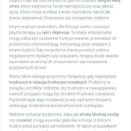
Często staje się ona niezbędna, gdy odczuwasz
długotrwały
stres
, który wpływa na Twoje samopoczucie oraz jakość
życia. Stres może wynikać z wielu czynników, takich jak
praca, niepewność finansowa czy obciążenia rodzinne.
Innym ważnym powodem, dla którego warto rozważyć
psychoterapię, są
lęki i depresja
. Te stany emocjonalne
mogą zaburzyć codzienne funkcjonowanie, prowadząc do
problemów z koncentracją, motywacją oraz relacjami z
innymi ludźmi. Gdy nie jesteś w stanie poradzić sobie z
negatywnymi myślami czy uczuciami, terapia może okazać
się krokiem w stronę ich zrozumienia i wprowadzenia
pozytywnych zmian.
Warto także zasięgnąć pomocy terapeuty, gdy napotykasz
trudności w relacjach interpersonalnych
. Problemy w
związku, konflikty rodzinne czy trudności w nawiązywaniu
nowych przyjaźni mogą być źródłem frustracji i cierpienia.
Psychoterapia daje możliwość pracy nad tymi relacjami,
ułatwiając znalezienie konstruktywnych rozwiązań.
Niektóre sytuacje kryzysowe, takie jak
utrata bliskiej osoby
czy
rozwód
, mogą wywołać głębokie emocje, z którymi
trudno sobie poradzić samodzielnie. W takich przypadkach