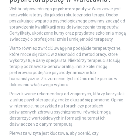
Wybór odpowiedniego
psychoterapeuty
w Warszawie jest
niezwykle istotny dla jakości i skuteczności terapii. Osoby
poszukujące wsparcia psychologicznego powinny zacząć od
sprawdzenia kwalifikacji oraz doświadczenia terapeutów.
Certyfikaty, ukończone kursy oraz przydatne szkolenia mogą
świadczyć o profesjonalizmie i umiejętności terapeuty.
Warto również zwrócić uwagę na podejście terapeutyczne,
które może się różnić w zależności od metod pracy, które
wykorzystuje dany specjalista. Niektórzy terapeuci stosują
terapię poznawczo-behawioralną, inni z kolei mogą
preferować podejście psychodynamiczne lub
humanistyczne. Zrozumienie tych różnic może pomóc w
dokonaniu właściwego wyboru.
Poszukiwanie rekomendacji od znajomych, którzy korzystali
z usług psychoterapeuty, może okazać się pomocne. Opinie
w internecie, na przykład na forach czy portalach
poświęconych zdrowiu psychicznemu, również mogą
dostarczyć wartościowych informacji na temat ich
doświadczeń z danym terapeutą.
Pierwsza wizyta jest kluczowa, aby ocenić, czy