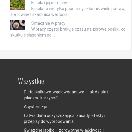
Fasola i jej odmiany
Fasola to nie tylko popularny składnik wielu potraw,
ale również skarbnica wartości …
Smacznie w pracy
W pracy często brakuje czasu na zdrowe posiłki, co
skutkuje sięganiem po …
Wszystkie
Dieta białkowo-węglowodanowa – jak działa i
jakie ma korzyści?
Asystent Epu
Łatwa dieta oczyszczająca: zasady, efekty i
przepisy do wypróbowania
Gwiezdne jabłko – zdrowotne właściwości i