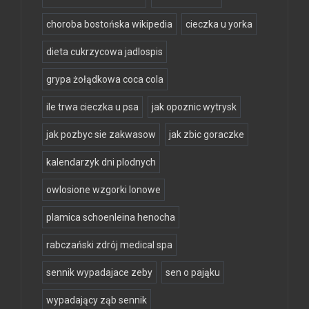
choroba bostońska wikipedia
cieczka u yorka
dieta cukrzycowa jadlospis
grypa żołądkowa coca cola
ile trwa cieczka u psa
jak opoznic wytrysk
jak pozbyc sie zakwasow
jak zbic goraczke
kalendarzyk dni plodnych
owlosione wzgorki lonowe
plamica schoenleina henocha
rabczański zdrój medical spa
sennik wypadajace zeby
sen o pająku
wypadający ząb sennik