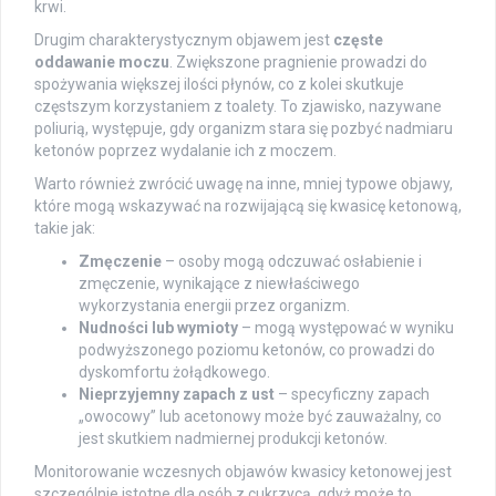
krwi.
Drugim charakterystycznym objawem jest
częste
oddawanie moczu
. Zwiększone pragnienie prowadzi do
spożywania większej ilości płynów, co z kolei skutkuje
częstszym korzystaniem z toalety. To zjawisko, nazywane
poliurią, występuje, gdy organizm stara się pozbyć nadmiaru
ketonów poprzez wydalanie ich z moczem.
Warto również zwrócić uwagę na inne, mniej typowe objawy,
które mogą wskazywać na rozwijającą się kwasicę ketonową,
takie jak:
Zmęczenie
– osoby mogą odczuwać osłabienie i
zmęczenie, wynikające z niewłaściwego
wykorzystania energii przez organizm.
Nudności lub wymioty
– mogą występować w wyniku
podwyższonego poziomu ketonów, co prowadzi do
dyskomfortu żołądkowego.
Nieprzyjemny zapach z ust
– specyficzny zapach
„owocowy” lub acetonowy może być zauważalny, co
jest skutkiem nadmiernej produkcji ketonów.
Monitorowanie wczesnych objawów kwasicy ketonowej jest
szczególnie istotne dla osób z cukrzycą, gdyż może to