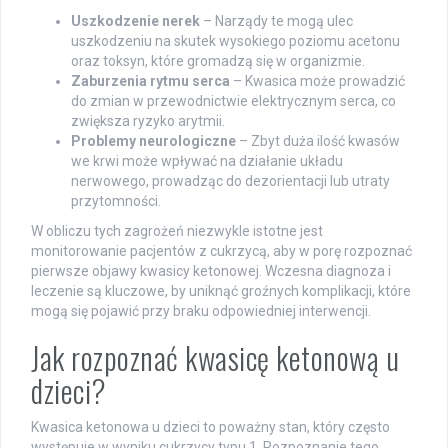
Uszkodzenie nerek
– Narządy te mogą ulec
uszkodzeniu na skutek wysokiego poziomu acetonu
oraz toksyn, które gromadzą się w organizmie.
Zaburzenia rytmu serca
– Kwasica może prowadzić
do zmian w przewodnictwie elektrycznym serca, co
zwiększa ryzyko arytmii.
Problemy neurologiczne
– Zbyt duża ilość kwasów
we krwi może wpływać na działanie układu
nerwowego, prowadząc do dezorientacji lub utraty
przytomności.
W obliczu tych zagrożeń niezwykle istotne jest
monitorowanie pacjentów z cukrzycą, aby w porę rozpoznać
pierwsze objawy kwasicy ketonowej. Wczesna diagnoza i
leczenie są kluczowe, by uniknąć groźnych komplikacji, które
mogą się pojawić przy braku odpowiedniej interwencji.
Jak rozpoznać kwasicę ketonową u
dzieci?
Kwasica ketonowa u dzieci to poważny stan, który często
występuje w wyniku cukrzycy typu 1. Rozpoznanie tego