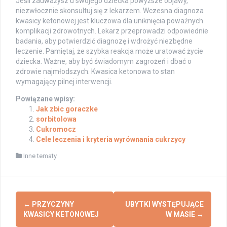
Jeśli zauważysz u swojego dziecka powyższe objawy,
niezwłocznie skonsultuj się z lekarzem. Wczesna diagnoza
kwasicy ketonowej jest kluczowa dla uniknięcia poważnych
komplikacji zdrowotnych. Lekarz przeprowadzi odpowiednie
badania, aby potwierdzić diagnozę i wdrożyć niezbędne
leczenie. Pamiętaj, że szybka reakcja może uratować życie
dziecka. Ważne, aby być świadomym zagrożeń i dbać o
zdrowie najmłodszych. Kwasica ketonowa to stan
wymagający pilnej interwencji.
Powiązane wpisy:
Jak zbic goraczke
sorbitolowa
Cukromocz
Cele leczenia i kryteria wyrównania cukrzycy
Inne tematy
Post
←
PRZYCZYNY
UBYTKI WYSTĘPUJĄCE
navigation
KWASICY KETONOWEJ
W MASIE
→