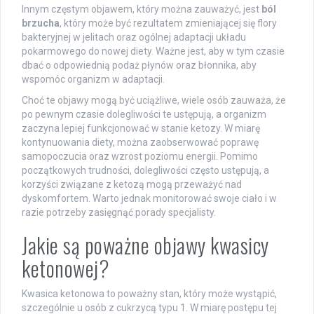
Innym częstym objawem, który można zauważyć, jest
ból
brzucha
, który może być rezultatem zmieniającej się flory
bakteryjnej w jelitach oraz ogólnej adaptacji układu
pokarmowego do nowej diety. Ważne jest, aby w tym czasie
dbać o odpowiednią podaż płynów oraz błonnika, aby
wspomóc organizm w adaptacji.
Choć te objawy mogą być uciążliwe, wiele osób zauważa, że
po pewnym czasie dolegliwości te ustępują, a organizm
zaczyna lepiej funkcjonować w stanie ketozy. W miarę
kontynuowania diety, można zaobserwować poprawę
samopoczucia oraz wzrost poziomu energii. Pomimo
początkowych trudności, dolegliwości często ustępują, a
korzyści związane z ketozą mogą przeważyć nad
dyskomfortem. Warto jednak monitorować swoje ciało i w
razie potrzeby zasięgnąć porady specjalisty.
Jakie są poważne objawy kwasicy
ketonowej?
Kwasica ketonowa to poważny stan, który może wystąpić,
szczególnie u osób z cukrzycą typu 1. W miarę postępu tej