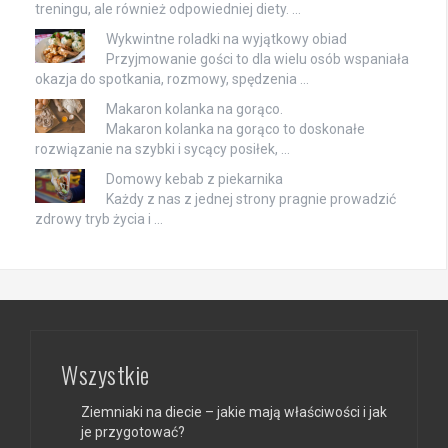
treningu, ale również odpowiedniej diety. …
Wykwintne roladki na wyjątkowy obiad
Przyjmowanie gości to dla wielu osób wspaniała
okazja do spotkania, rozmowy, spędzenia …
Makaron kolanka na gorąco.
Makaron kolanka na gorąco to doskonałe
rozwiązanie na szybki i sycący posiłek, …
Domowy kebab z piekarnika
Każdy z nas z jednej strony pragnie prowadzić
zdrowy tryb życia i …
Wszystkie
Ziemniaki na diecie – jakie mają właściwości i jak
je przygotować?