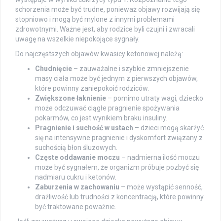
schorzenia może być trudne, ponieważ objawy rozwijają się
stopniowo i mogą być mylone z innymi problemami
zdrowotnymi. Ważne jest, aby rodzice byli czujni i zwracali
uwagę na wszelkie niepokojące sygnały.
Do najczęstszych objawów kwasicy ketonowej należą:
Chudnięcie
– zauważalne i szybkie zmniejszenie
masy ciała może być jednym z pierwszych objawów,
które powinny zaniepokoić rodziców.
Zwiększone łaknienie
– pomimo utraty wagi, dziecko
może odczuwać ciągłe pragnienie spożywania
pokarmów, co jest wynikiem braku insuliny.
Pragnienie i suchość w ustach
– dzieci mogą skarżyć
się na intensywne pragnienie i dyskomfort związany z
suchością błon śluzowych.
Częste oddawanie moczu
– nadmierna ilość moczu
może być sygnałem, że organizm próbuje pozbyć się
nadmiaru cukru i ketonów.
Zaburzenia w zachowaniu
– może wystąpić senność,
drażliwość lub trudności z koncentracją, które powinny
być traktowane poważnie.