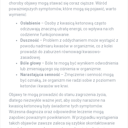
choroby objawy mogą stawać się coraz cięższe. Wśród
poważniejszych symptomów, które mogą się pojawić, warto
wymienić:
Osłabienie
– Osoby z kwasicą ketonową często
odczuwają znaczną utratę energii, co wpływa na ich
codzienne funkcjonowanie.
Duszność
– Problem z oddychaniem może wystąpić z
powodu nadmiaru kwasów w organizmie, co z kolei
prowadzi do zaburzeń równowagi kwasowo-
zasadowej.
Bóle głowy
– Bóle te mogą być wynikiem odwodnienia
lub zmieniającego się ciśnienia w organizmie.
Narastająca senność
– Zmęczenie i senność mogą
być oznaką, że organizm nie radzi sobie z poziomem
ketonów i kwasów we krwi.
Objawy te mogą prowadzić do stanu zagrożenia życia,
dlatego niezwykle ważne jest, aby osoby narażone na
kwasicę ketonową były świadome tych symptomów.
Wczesna diagnoza oraz odpowiednie leczenie mogą
zapobiec poważnym powikłaniom. W przypadku wystąpienia
takich objawów zawsze zaleca się szybkie skontaktowanie