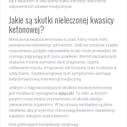
się z lekarzem w celu oceny stanu zdrowia i wdrożenia
odpowiednich działań medycznych.
Jakie są skutki nieleczonej kwasicy
ketonowej?
Nieleczona kwasica ketonowa to stan, który może mieć
poważne konsekwencje zdrowotne. Jeśli nie zostanie szybko
rozpoznana i podjęte odpowiednie kroki, może prowadzić do
szeregu zagrażających życiu powikłań. Wśród najczęstszych
objawów można wymienić silne pragnienie, częste
oddawanie moczu, zmęczenie, ból brzucha oraz trudności w
oddychaniu. Szybka progresja tych symptomów wymaga
natychmiastowej interwencji medycznej.
Jednym z najpoważniejszych skutków kwasicy ketonowej
jest możliwość wystąpienia
śpiączki
. To stan, w którym
pacjent może stracić przytomność na skutek silnego
zakwaszenia organizmu. W tej sytuacji niezbędne są pilne
działania, aby przywrócić równowagę kwasowo-zasadową i
zapobiec dalszym uszkodzeniom.
Inne potencjalne komplikacje obejmują: