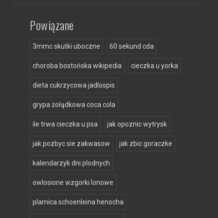
Powiązane
3mmc skutki uboczne
60 sekund cda
choroba bostońska wikipedia
cieczka u yorka
dieta cukrzycowa jadlospis
grypa żołądkowa coca cola
ile trwa cieczka u psa
jak opoznic wytrysk
jak pozbyc sie zakwasow
jak zbic goraczke
kalendarzyk dni plodnych
owlosione wzgorki lonowe
plamica schoenleina henocha