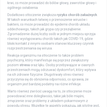
krwi, co może prowadzić do bólów głowy, zawrotów głowy i
ogólnego osłabienia.
Dodatkowo stłoczenie zwiększa
ryzyko chorób zakaźnych
.
W takich warunkach łatwiej o przenoszenie wirusów i
bakterii, co może prowadzić do epidemii chorób układu
oddechowego, takich jak grypa czy przeziębienie.
Zgromadzenie dużej liczby osób w jednym miejscu sprzyja
również występowaniu chorób takich jak COVID-19, gdzie
bliski kontakt z innymi osobami stanowi kluczowy czynnik
rozprzestrzeniania się wirusa.
Reakcja organizmu na stłoczenie to także problem
psychiczny, który manifestuje się poprzez zwiększony
poziom
stresu
oraz lęku. Osoby przebywające w ciasnych
przestrzeniach mogą odczuwać dyskomfort, który wpływa
na ich zdrowie fizyczne. Długotrwały stres również
przyczynia się do obniżenia odporności, co sprawia, że
organizm jest bardziej podatny na różne infekcje.
Warto również zwrócić uwagę na to, że stłoczenie może
powodować inne dolegliwości, takie jak bóle mięśni,
zmęczenie oraz problemy z układem pokarmowym z
powodu stresu. Wszelkie te aspekty pokazują, jak istotne jest,