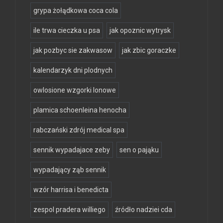
grypa żołądkowa coca cola
ile trwa cieczka u psa
jak opoznic wytrysk
jak pozbyc sie zakwasow
jak zbic goraczke
kalendarzyk dni plodnych
owlosione wzgorki lonowe
plamica schoenleina henocha
rabczański zdrój medical spa
sennik wypadajace zeby
sen o pająku
wypadający ząb sennik
wzór harrisa i benedicta
zespol pradera williego
źródło nadziei cda