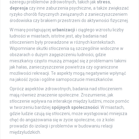
szeregu problemów zdrowotnych, takich jak
stress
,
depresja
czy inne zaburzenia psychiczne, a także zwiększać
ryzyko chorób fizycznych związanych z zanieczyszczeniem
środowiska czy brakiem przestrzeni do aktywności fizycznej.
W miarę postępującej
urbanizacji
i ciągłego wzrostu liczby
ludności w miastach, istotne jest, aby badania nad
stłoczeniem były prowadzone w różnych kontekstach.
Wspomniane skutki stłoczenia są szczególnie widoczne w
obszarach o dużym zagęszczeniu ludności, gdzie
mieszkańcy często muszą zmagać się z problemami takimi
jak hałas, zanieczyszczenie powietrza czy ograniczone
możliwości rekreacji. Te aspekty mogą negatywnie wpłynąć
na jakość życia i ogólne samopoczucie mieszkańców.
Oprócz aspektów zdrowotnych, badania nad stłoczeniem
mają również znaczenie społeczne. Zrozumienie, jak
stłoczenie wpływa na interakcje między ludźmi, może pomóc
w tworzeniu bardziej
spójnych społeczności
. W miastach,
gdzie ludzie czują się stłoczeni, może występować mniejsza
chęć do angażowania się w życie społeczne, co z kolei
prowadzi do izolacji i problemów w budowaniu relacji
międzyludzkich.