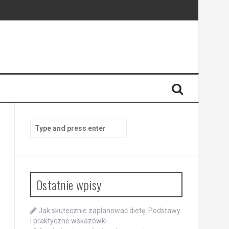
Search
for:
Ostatnie wpisy
Jak skutecznie zaplanować dietę: Podstawy
i praktyczne wskazówki