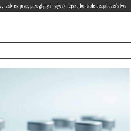
y: zakres prac, przeglądy i najważniejsze kontrole bezpieczeństwa
owadzić go w życie?
 ją zarządzać dla zdrowia
łaściwości i przepisy
i i korzyściami zdrowotnymi
wy i praktyczne wskazówki