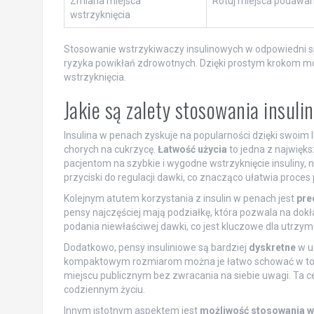
Zmiana miejsca
Rotuj miejsca podawani
wstrzyknięcia
Stosowanie wstrzykiwaczy insulinowych w odpowiedni spo
ryzyka powikłań zdrowotnych. Dzięki prostym krokom m
wstrzyknięcia.
Jakie są zalety stosowania insul
Insulina w penach zyskuje na popularności dzięki swoim 
chorych na cukrzycę.
Łatwość użycia
to jedna z najwięks
pacjentom na szybkie i wygodne wstrzyknięcie insuliny,
przyciski do regulacji dawki, co znacząco ułatwia proce
Kolejnym atutem korzystania z insulin w penach jest
pre
pensy najczęściej mają podziałkę, która pozwala na dokł
podania niewłaściwej dawki, co jest kluczowe dla utrzym
Dodatkowo, pensy insuliniowe są bardziej
dyskretne
w uż
kompaktowym rozmiarom można je łatwo schować w torebc
miejscu publicznym bez zwracania na siebie uwagi. Ta ce
codziennym życiu.
Innym istotnym aspektem jest
możliwość stosowania w