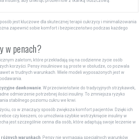
a insuliny, aby uniknąć problemów z tkanką tłuszczową.
sób jest kluczowe dla skutecznej terapii cukrzycy i minimalizowania
ożna zapewnić sobie komfort i bezpieczeństwo podczas każdego
iny w penach?
licznym zaletom, które przekładają się na codzienne życie osób
zych korzyści. Pensy insuliniowe są proste w obsłudze, co pozwala
 nawet w trudnych warunkach. Wiele modeli wyposażonych jest w
s podawania.
cyzyjne dawkowanie
. W przeciwieństwie do tradycyjnych strzykawek,
adne odmierzenie potrzebnej ilości insuliny. To zmniejsza ryzyko
ania stabilnego poziomu cukru we krwi.
yciu, co w znaczący sposób zwiększa komfort pacjentów. Dzięki ich
e czy kieszeni, co umożliwia szybkie wstrzyknięcie insuliny w
cha jest szczególnie cenna dla osób, które adaptują swoje leczenie w
 różnych warunkach
. Pensy nie wymagają specjalnych warunków