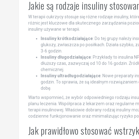
Jakie są rodzaje insuliny stosowa
W terapii cukrzycy stosuje się różne rodzaje insuliny, któ
różnic jest kluczowe dla skutecznego zarządzania pozi
insuliny używane w terapii.
Insuliny krótkodziałające
: Do tej grupy należy in
glukozy, zwłaszcza po posiłkach. Działa szybko, z
3-6 godzin.
Insuliny długodziałające
: Przykłady to insulina 
dłuższy czas, zazwyczaj od 10 do 16 godzin. Źródło
chemicznej.
Insuliny ultradługodziałające
: Nowe preparaty ins
godzin. To sprawia, że są idealnym rozwiązaniem d
dobę.
Warto wspomnieć, że wybór odpowiedniego rodzaju insulin
planu leczenia. Współpraca z lekarzem oraz regularne 
terapii insulinowej. Właściwie dobrany rodzaj insuliny m
codzienne funkcjonowanie oraz minimalizując ryzyko po
Jak prawidłowo stosować wstrzy