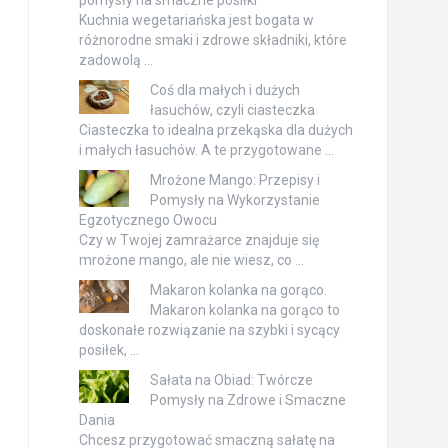
Kuchnia wegetariańska jest bogata w
różnorodne smaki i zdrowe składniki, które
zadowolą …
Coś dla małych i dużych
łasuchów, czyli ciasteczka
Ciasteczka to idealna przekąska dla dużych
i małych łasuchów. A te przygotowane …
Mrożone Mango: Przepisy i
Pomysły na Wykorzystanie
Egzotycznego Owocu
Czy w Twojej zamrażarce znajduje się
mrożone mango, ale nie wiesz, co …
Makaron kolanka na gorąco.
Makaron kolanka na gorąco to
doskonałe rozwiązanie na szybki i sycący
posiłek, …
Sałata na Obiad: Twórcze
Pomysły na Zdrowe i Smaczne
Dania
Chcesz przygotować smaczną sałatę na