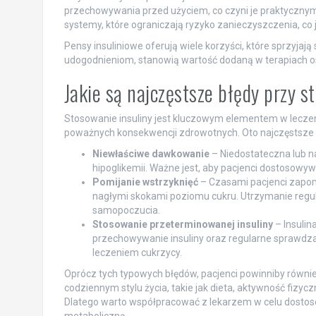
przechowywania przed użyciem, co czyni je praktyczny
systemy, które ograniczają ryzyko zanieczyszczenia, co j
Pensy insuliniowe oferują wiele korzyści, które sprzyja
udogodnieniom, stanowią wartość dodaną w terapiach oso
Jakie są najczęstsze błędy przy s
Stosowanie insuliny jest kluczowym elementem w leczeni
poważnych konsekwencji zdrowotnych. Oto najczęstsze z
Niewłaściwe dawkowanie
– Niedostateczna lub n
hipoglikemii. Ważne jest, aby pacjenci dostosowyw
Pomijanie wstrzyknięć
– Czasami pacjenci zapomi
nagłymi skokami poziomu cukru. Utrzymanie regular
samopoczucia.
Stosowanie przeterminowanej insuliny
– Insulin
przechowywanie insuliny oraz regularne sprawdza
leczeniem cukrzycy.
Oprócz tych typowych błędów, pacjenci powinniby równi
codziennym stylu życia, takie jak dieta, aktywność fizyc
Dlatego warto współpracować z lekarzem w celu dostos
metaboliczną.