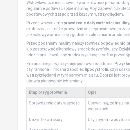
Wstrzykiwacze insulinowe, zwane również penami, stały
regularnie podawać sobie insulinę. Aby zapewnić skuteczn
podstawowych zasad przed każdym wstrzyknięciem.
Przede wszystkim
sprawdzenie daty ważności insuliny
skuteczna, co może prowadzić do nieprawidłowego zarz
przechowywać insulinę zgodnie z zaleceniami producenta
Przed podaniem insuliny należy również
odpowiednio p
lub zastosować alkoholowy środek dezynfekujący. Dzięki 
odczekaniu chwili, aby środek wyschnął, można przystąpi
Zmiana miejsc wstrzyknięć jest również istotna.
Przykła
czy ramiona – można zapobiec
lipodystrofii
, czyli usz
wstrzyknięciami w tym samym miejscu. Dobrze jest prowa
ułatwia planowanie ich zmiany.
Etap przygotowania
Opis
Sprawdzenie daty ważności
Upewnij się, że insuli
warunkach.
Dezynfekcja skóry
Użyj mydła i wody lub 