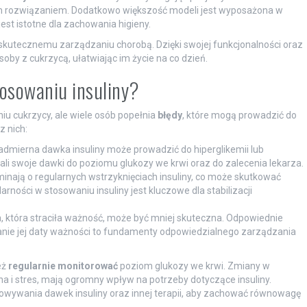
m rozwiązaniem. Dodatkowo większość modeli jest wyposażona w
est istotne dla zachowania higieny.
ją skutecznemu zarządzaniu chorobą. Dzięki swojej funkcjonalności oraz
by z cukrzycą, ułatwiając im życie na co dzień.
tosowaniu insuliny?
u cukrzycy, ale wiele osób popełnia
błędy
, które mogą prowadzić do
 nich:
admierna dawka insuliny może prowadzić do hiperglikemii lub
ali swoje dawki do poziomu glukozy we krwi oraz do zalecenia lekarza.
nają o regularnych wstrzyknięciach insuliny, co może skutkować
ności w stosowaniu insuliny jest kluczowe dla stabilizacji
a, która straciła ważność, może być mniej skuteczna. Odpowiednie
nie jej daty ważności to fundamenty odpowiedzialnego zarządzania
eż
regularnie monitorować
poziom glukozy we krwi. Zmiany w
zna i stres, mają ogromny wpływ na potrzeby dotyczące insuliny.
owywania dawek insuliny oraz innej terapii, aby zachować równowagę