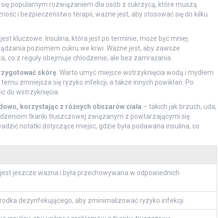
 się popularnym rozwiązaniem dla osób z cukrzycą, które muszą
ość i bezpieczeństwo terapii, ważne jest, aby stosować się do kilku
jest kluczowe. Insulina, która jest po terminie, może być mniej
ądzania poziomem cukru we krwi. Ważne jest, aby zawsze
, co z reguły obejmuje chłodzenie, ale bez zamrażania.
rzygotować skórę
. Warto umyć miejsce wstrzyknięcia wodą i mydłem
temu zmniejsza się ryzyko infekcji, a także innych powikłań. Po
ć do wstrzyknięcia.
dowo, korzystając z różnych obszarów ciała
– takich jak brzuch, uda,
kodzeniom tkanki tłuszczowej związanym z powtarzającymi się
dzić notatki dotyczące miejsc, gdzie była podawana insulina, co
na jest jeszcze ważna i była przechowywana w odpowiednich
środka dezynfekującego, aby zminimalizować ryzyko infekcji.