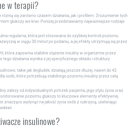
ne w terapii?
re różnią się zarówno czasem działania, jak i profilem. Zrozumienie tych
omem glukozy we krwi. Poniżej przedstawiamy najważniejsze rodzaje
sulina regularna, która jest stosowana do szybkiej kontroli poziomu
azwyczaj w ciągu 30 minut po podaniu, a jej efekty utrzymują się przez
NPH, która zapewnia stabilne stężenie insuliny w organizmie przez
 tego działania wynika z jej specyficznego składu i struktury
ulinowe, takie jak degludek, działają jeszcze dłużej, nawet do 42
la osób, które potrzebują stabilnego poziomu insuliny przez całą
y zależy od indywidualnych potrzeb pacjenta, jego stylu życia oraz
monitorowanie poziomu glukozy to kluczowe elementy efektywnej
oże znacząco wpłynąć na jakość życia osób z cukrzycą, ułatwiając
wikłań.
kiwacze insulinowe?