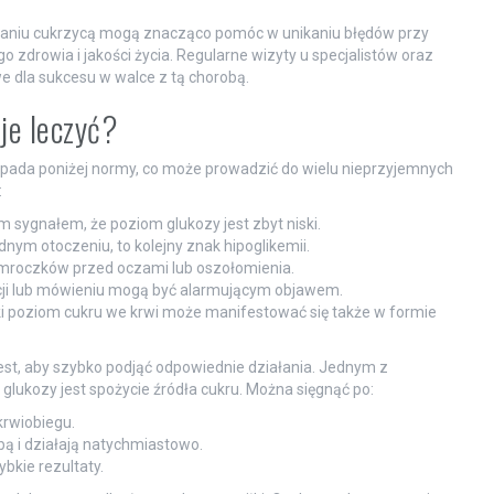
dzaniu cukrzycą mogą znacząco pomóc w unikaniu błędów przy
o zdrowia i jakości życia. Regularne wizyty u specjalistów oraz
e dla sukcesu w walce z tą chorobą.
 je leczyć?
 spada poniżej normy, co może prowadzić do wielu nieprzyjemnych
:
 sygnałem, że poziom glukozy jest zbyt niski.
nym otoczeniu, to kolejny znak hipoglikemii.
mroczków przed oczami lub oszołomienia.
cji lub mówieniu mogą być alarmującym objawem.
ki poziom cukru we krwi może manifestować się także w formie
est, aby szybko podjąć odpowiednie działania. Jednym z
lukozy jest spożycie źródła cukru. Można sięgnąć po:
krwiobiegu.
bą i działają natychmiastowo.
ybkie rezultaty.