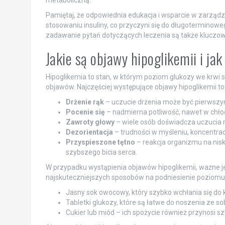
Pamiętaj, że odpowiednia edukacja i wsparcie w zarzą
stosowaniu insuliny, co przyczyni się do długoterminoweg
zadawanie pytań dotyczących leczenia są także kluczow
Jakie są objawy hipoglikemii i jak
Hipoglikemia to stan, w którym poziom glukozy we krwi
objawów. Najczęściej występujące objawy hipoglikemii to
Drżenie rąk
– uczucie drżenia może być pierwszym
Pocenie się
– nadmierna potliwość, nawet w chłod
Zawroty głowy
– wiele osób doświadcza uczucia 
Dezorientacja
– trudności w myśleniu, koncentra
Przyspieszone tętno
– reakcja organizmu na nis
szybszego bicia serca.
W przypadku wystąpienia objawów hipoglikemii, ważne j
najskuteczniejszych sposobów na podniesienie poziomu g
Jasny sok owocowy, który szybko wchłania się do 
Tabletki glukozy, które są łatwe do noszenia ze so
Cukier lub miód – ich spożycie również przynosi sz