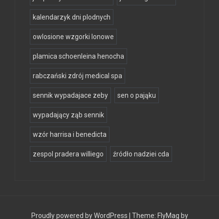
kalendarzyk dni plodnych
owlosione wzgorki lonowe
plamica schoenleina henocha
rabczański zdrój medical spa
sennik wypadajace zeby
sen o pająku
wypadający ząb sennik
wzór harrisa i benedicta
zespol pradera williego
źródło nadziei cda
Proudly powered by WordPress
|
Theme:
FlyMag
by