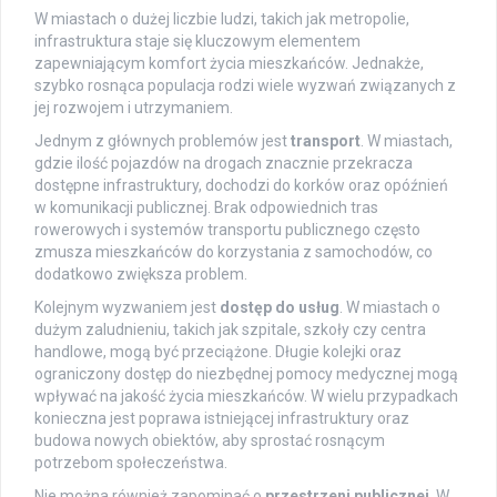
W miastach o dużej liczbie ludzi, takich jak metropolie,
infrastruktura staje się kluczowym elementem
zapewniającym komfort życia mieszkańców. Jednakże,
szybko rosnąca populacja rodzi wiele wyzwań związanych z
jej rozwojem i utrzymaniem.
Jednym z głównych problemów jest
transport
. W miastach,
gdzie ilość pojazdów na drogach znacznie przekracza
dostępne infrastruktury, dochodzi do korków oraz opóźnień
w komunikacji publicznej. Brak odpowiednich tras
rowerowych i systemów transportu publicznego często
zmusza mieszkańców do korzystania z samochodów, co
dodatkowo zwiększa problem.
Kolejnym wyzwaniem jest
dostęp do usług
. W miastach o
dużym zaludnieniu, takich jak szpitale, szkoły czy centra
handlowe, mogą być przeciążone. Długie kolejki oraz
ograniczony dostęp do niezbędnej pomocy medycznej mogą
wpływać na jakość życia mieszkańców. W wielu przypadkach
konieczna jest poprawa istniejącej infrastruktury oraz
budowa nowych obiektów, aby sprostać rosnącym
potrzebom społeczeństwa.
Nie można również zapominać o
przestrzeni publicznej
. W