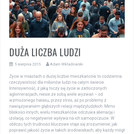
DUŻA LICZBA LUDZI
5 sierpnia 2015
Adam Wkładowski
Życie w miastach o dużej liczbie mieszkańców to codzienna
rzeczywistość dla milionów ludzi na całym świecie.
Intensywność, z jaką toczy się życie w zatłoczonych
aglomeracjach, niesie ze sobą wiele wyzwań – od
wzmożonego hałasu, przez stres, aż po problemy z
nawiązywaniem głębszych relacji międzyludzkich. Mimo
bliskości innych, wielu mieszkańców odczuwa alienację i
izolację, co negatywnie wpływa na ich samopoczucie. W
obliczu tych trudności kluczowe staje się zrozumienie, jak
poprawić jakość życia w takich środowiskach, aby każdy mógł