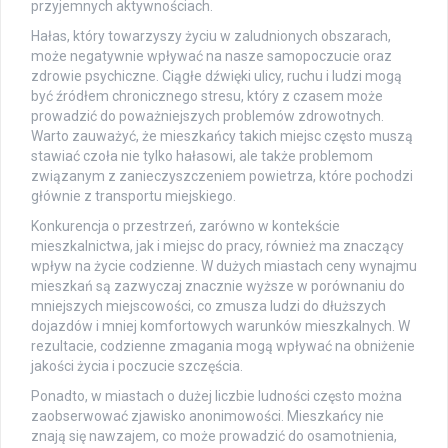
przyjemnych aktywnościach.
Hałas, który towarzyszy życiu w zaludnionych obszarach,
może negatywnie wpływać na nasze samopoczucie oraz
zdrowie psychiczne. Ciągłe dźwięki ulicy, ruchu i ludzi mogą
być źródłem chronicznego stresu, który z czasem może
prowadzić do poważniejszych problemów zdrowotnych.
Warto zauważyć, że mieszkańcy takich miejsc często muszą
stawiać czoła nie tylko hałasowi, ale także problemom
związanym z zanieczyszczeniem powietrza, które pochodzi
głównie z transportu miejskiego.
Konkurencja o przestrzeń, zarówno w kontekście
mieszkalnictwa, jak i miejsc do pracy, również ma znaczący
wpływ na życie codzienne. W dużych miastach ceny wynajmu
mieszkań są zazwyczaj znacznie wyższe w porównaniu do
mniejszych miejscowości, co zmusza ludzi do dłuższych
dojazdów i mniej komfortowych warunków mieszkalnych. W
rezultacie, codzienne zmagania mogą wpływać na obniżenie
jakości życia i poczucie szczęścia.
Ponadto, w miastach o dużej liczbie ludności często można
zaobserwować zjawisko anonimowości. Mieszkańcy nie
znają się nawzajem, co może prowadzić do osamotnienia,