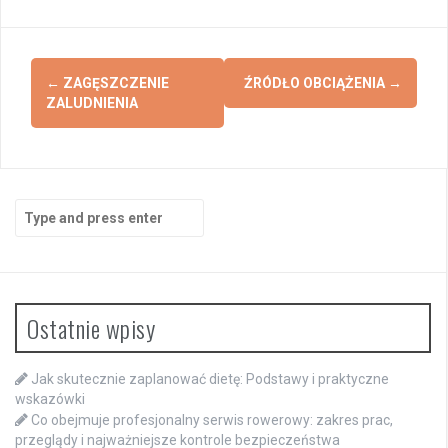
Post
←
ZAGĘSZCZENIE
ŹRÓDŁO OBCIĄŻENIA
→
navigation
ZALUDNIENIA
Search
for:
Ostatnie wpisy
Jak skutecznie zaplanować dietę: Podstawy i praktyczne
wskazówki
Co obejmuje profesjonalny serwis rowerowy: zakres prac,
przeglądy i najważniejsze kontrole bezpieczeństwa