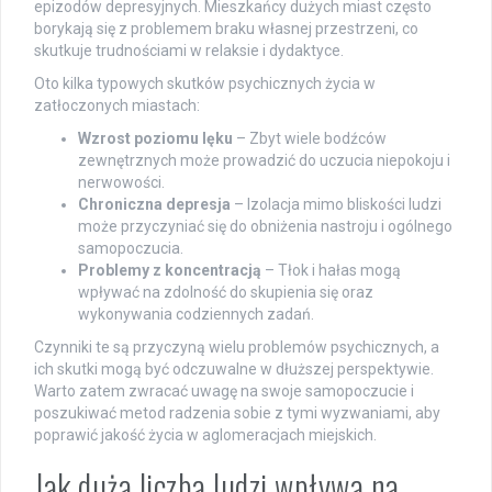
epizodów depresyjnych. Mieszkańcy dużych miast często
borykają się z problemem braku własnej przestrzeni, co
skutkuje trudnościami w relaksie i dydaktyce.
Oto kilka typowych skutków psychicznych życia w
zatłoczonych miastach:
Wzrost poziomu lęku
– Zbyt wiele bodźców
zewnętrznych może prowadzić do uczucia niepokoju i
nerwowości.
Chroniczna depresja
– Izolacja mimo bliskości ludzi
może przyczyniać się do obniżenia nastroju i ogólnego
samopoczucia.
Problemy z koncentracją
– Tłok i hałas mogą
wpływać na zdolność do skupienia się oraz
wykonywania codziennych zadań.
Czynniki te są przyczyną wielu problemów psychicznych, a
ich skutki mogą być odczuwalne w dłuższej perspektywie.
Warto zatem zwracać uwagę na swoje samopoczucie i
poszukiwać metod radzenia sobie z tymi wyzwaniami, aby
poprawić jakość życia w aglomeracjach miejskich.
Jak duża liczba ludzi wpływa na