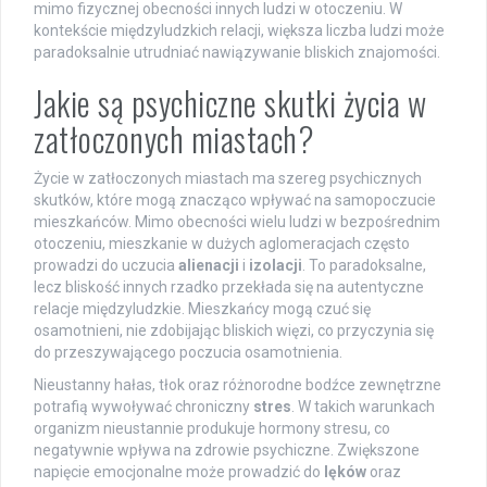
mimo fizycznej obecności innych ludzi w otoczeniu. W
kontekście międzyludzkich relacji, większa liczba ludzi może
paradoksalnie utrudniać nawiązywanie bliskich znajomości.
Jakie są psychiczne skutki życia w
zatłoczonych miastach?
Życie w zatłoczonych miastach ma szereg psychicznych
skutków, które mogą znacząco wpływać na samopoczucie
mieszkańców. Mimo obecności wielu ludzi w bezpośrednim
otoczeniu, mieszkanie w dużych aglomeracjach często
prowadzi do uczucia
alienacji
i
izolacji
. To paradoksalne,
lecz bliskość innych rzadko przekłada się na autentyczne
relacje międzyludzkie. Mieszkańcy mogą czuć się
osamotnieni, nie zdobijając bliskich więzi, co przyczynia się
do przeszywającego poczucia osamotnienia.
Nieustanny hałas, tłok oraz różnorodne bodźce zewnętrzne
potrafią wywoływać chroniczny
stres
. W takich warunkach
organizm nieustannie produkuje hormony stresu, co
negatywnie wpływa na zdrowie psychiczne. Zwiększone
napięcie emocjonalne może prowadzić do
lęków
oraz