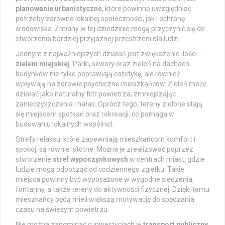
planowanie urbanistyczne
, które powinno uwzględniać
potrzeby zarówno lokalnej społeczności, jak i ochronę
środowiska. Zmiany w tej dziedzinie mogą przyczynić się do
stworzenia bardziej przyjaznej przestrzeni dla ludzi.
Jednym z najważniejszych działań jest zwiększenie ilości
zieleni miejskiej
. Parki, skwery oraz zieleń na dachach
budynków nie tylko poprawiają estetykę, ale również
wpływają na zdrowie psychiczne mieszkańców. Zieleń może
działać jako naturalny filtr powietrza, zmniejszając
zanieczyszczenia i hałas. Oprócz tego, tereny zielone stają
się miejscem spotkań oraz rekreacji, co pomaga w
budowaniu lokalnych wspólnot.
Strefy relaksu, które zapewniają mieszkańcom komfort i
spokój, są równie istotne. Można je zrealizować poprzez
stworzenie
stref wypoczynkowych
w centrach miast, gdzie
ludzie mogą odpocząć od codziennego zgiełku. Takie
miejsca powinny być wyposażone w wygodne siedzenia,
fontanny, a także tereny do aktywności fizycznej. Dzięki temu
mieszkańcy będą mieli większą motywację do spędzania
czasu na świeżym powietrzu.
Nie można zapominać o inwestycjach w
transport publiczny
.