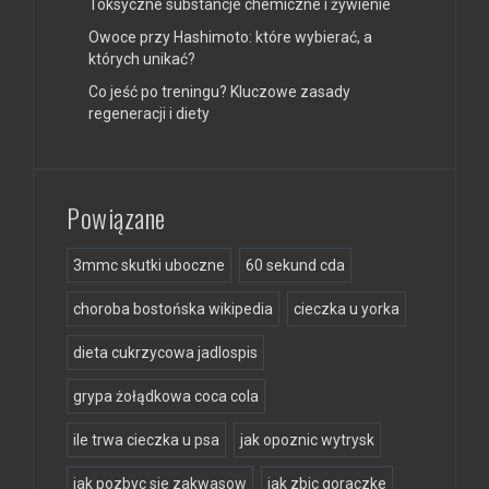
Toksyczne substancje chemiczne i żywienie
Owoce przy Hashimoto: które wybierać, a
których unikać?
Co jeść po treningu? Kluczowe zasady
regeneracji i diety
Powiązane
3mmc skutki uboczne
60 sekund cda
choroba bostońska wikipedia
cieczka u yorka
dieta cukrzycowa jadlospis
grypa żołądkowa coca cola
ile trwa cieczka u psa
jak opoznic wytrysk
jak pozbyc sie zakwasow
jak zbic goraczke