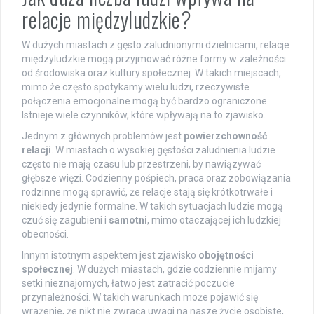
relacje międzyludzkie?
W dużych miastach z gęsto zaludnionymi dzielnicami, relacje
międzyludzkie mogą przyjmować różne formy w zależności
od środowiska oraz kultury społecznej. W takich miejscach,
mimo że często spotykamy wielu ludzi, rzeczywiste
połączenia emocjonalne mogą być bardzo ograniczone.
Istnieje wiele czynników, które wpływają na to zjawisko.
Jednym z głównych problemów jest
powierzchowność
relacji
. W miastach o wysokiej gęstości zaludnienia ludzie
często nie mają czasu lub przestrzeni, by nawiązywać
głębsze więzi. Codzienny pośpiech, praca oraz zobowiązania
rodzinne mogą sprawić, że relacje stają się krótkotrwałe i
niekiedy jedynie formalne. W takich sytuacjach ludzie mogą
czuć się zagubieni i
samotni
, mimo otaczającej ich ludzkiej
obecności.
Innym istotnym aspektem jest zjawisko
obojętności
społecznej
. W dużych miastach, gdzie codziennie mijamy
setki nieznajomych, łatwo jest zatracić poczucie
przynależności. W takich warunkach może pojawić się
wrażenie, że nikt nie zwraca uwagi na nasze życie osobiste,