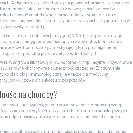
asa II
. Antygeny klasy I znajdują się na powierzchni niemal wszystkich
ja fragmentów białek pochodzących z wewnętrznych procesów
identyfikować zainfekowane komórki. Kiedy komórka zostaje
edstawia odpowiednie fragmenty białek na swoich antygenach klasy
y zniszczyły tę komórkę.
zchni komórek prezentujących antygen (APC), takich jak makrofagi,
 prezentowanie antygenów pochodzących z zewnątrz, które zostały
 limfocytów T pomocniczych następuje, gdy rozpoznają one te
ogicznej i produkcji przeciwciał przez limfocyty B.
 HLA odgrywa kluczową rolę w odporności populacyjnej. Indywiduowe
ość na różne choroby oraz skuteczność szczepień. Zrozumienie
lko dla biologii immunologicznej, ale także dla medycyny
iorcą jest kluczowa dla sukcesu przeszczepów.
tność na choroby?
, odgrywa kluczową rolę w regulacji odpowiedzi immunologicznej
HLA są związane z wyższym ryzykiem chorób autoimmunologicznych.
kład odpornościowy atakuje komórki trzustki odpowiedzialne za
órej nieprawidłowa reakcja immunologiczna prowadzi do uszkodzenia