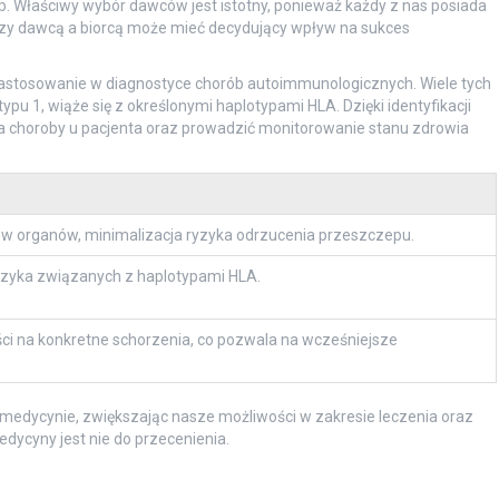
. Właściwy wybór dawców jest istotny, ponieważ każdy z nas posiada
zy dawcą a biorcą może mieć decydujący wpływ na sukces
 zastosowanie w diagnostyce chorób autoimmunologicznych. Wiele tych
ypu 1, wiąże się z określonymi haplotypami HLA. Dzięki identyfikacji
a choroby u pacjenta oraz prowadzić monitorowanie stanu zdrowia
ów organów, minimalizacja ryzyka odrzucenia przeszczepu.
yzyka związanych z haplotypami HLA.
ści na konkretne schorzenia, co pozwala na wcześniejsze
 medycynie, zwiększając nasze możliwości w zakresie leczenia oraz
dycyny jest nie do przecenienia.