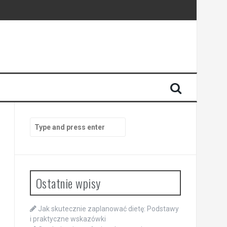
Search
for:
Ostatnie wpisy
Jak skutecznie zaplanować dietę: Podstawy
i praktyczne wskazówki