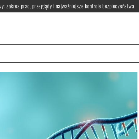
y: zakres prac, przeglądy i najważniejsze kontrole bezpieczeństwa
owadzić go w życie?
 ją zarządzać dla zdrowia
łaściwości i przepisy
i i korzyściami zdrowotnymi
wy i praktyczne wskazówki