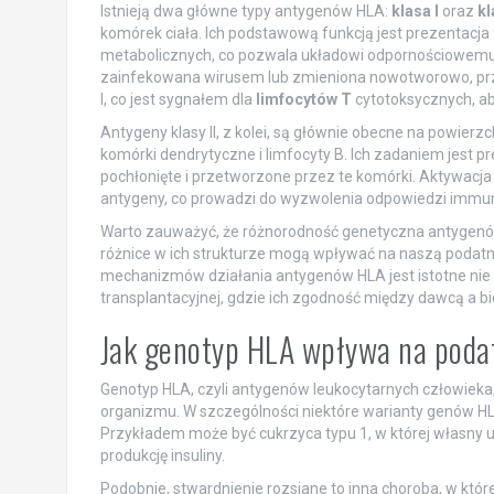
Istnieją dwa główne typy antygenów HLA:
klasa I
oraz
kl
komórek ciała. Ich podstawową funkcją jest prezentac
metabolicznych, co pozwala układowi odpornościowemu 
zainfekowana wirusem lub zmieniona nowotworowo, prz
I, co jest sygnałem dla
limfocytów T
cytotoksycznych, ab
Antygeny klasy II, z kolei, są głównie obecne na powier
komórki dendrytyczne i limfocyty B. Ich zadaniem jest
pochłonięte i przetworzone przez te komórki. Aktywacja
antygeny, co prowadzi do wyzwolenia odpowiedzi immunol
Warto zauważyć, że różnorodność genetyczna antygenów
różnice w ich strukturze mogą wpływać na naszą podatn
mechanizmów działania antygenów HLA jest istotne nie ty
transplantacyjnej, gdzie ich zgodność między dawcą a b
Jak genotyp HLA wpływa na poda
Genotyp HLA, czyli antygenów leukocytarnych człowieka
organizmu. W szczególności niektóre warianty genów 
Przykładem może być cukrzyca typu 1, w której własny u
produkcję insuliny.
Podobnie, stwardnienie rozsiane to inna choroba, w kt