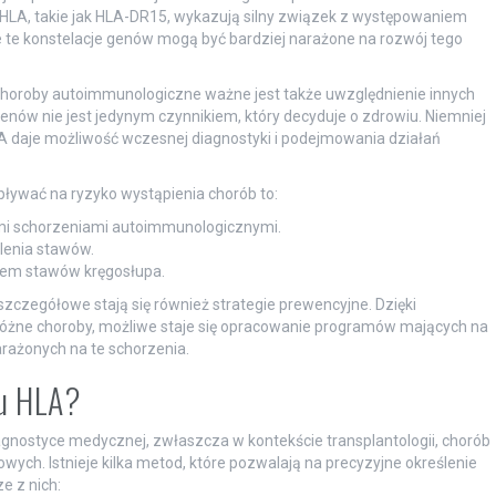
HLA, takie jak HLA-DR15, wykazują silny związek z występowaniem
e te konstelacje genów mogą być bardziej narażone na rozwój tego
horoby autoimmunologiczne ważne jest także uwzględnienie innych
genów nie jest jedynym czynnikiem, który decyduje o zdrowiu. Niemniej
LA daje możliwość wczesnej diagnostyki i podejmowania działań
ływać na ryzyko wystąpienia chorób to:
ymi schorzeniami autoimmunologicznymi.
lenia stawów.
iem stawów kręgosłupa.
zczegółowe stają się również strategie prewencyjne. Dzięki
różne choroby, możliwe staje się opracowanie programów mających na
arażonych na te schorzenia.
pu HLA?
nostyce medycznej, zwłaszcza w kontekście transplantologii, chorób
ych. Istnieje kilka metod, które pozwalają na precyzyjne określenie
e z nich: