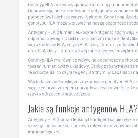
Genotyp HLA to zestaw genów, które mają fundamental
Odpowiadają one za kodowanie antygenów zgodności tka
patogenów, takich jak wirusy i bakterie. Geny te są dzie
genotypu HLA może wpływać na naszą odporność i podat
Antygeny HLA (Human Leukocyte Antigens) odgrywają k
odpornościowego. Dzięki nim organizm może zidentyfik
się różne klasy HLA, w tym HLA klasy I, które są odpowi
oraz HLA klasy II, które są związane z odpowiedzią lim
Genotyp HLA ma również wpływ na podatność na choroby 
toczeń rumieniowaty układowy. Osoby z różnymi waria
te schorzenia, co czyni te geny istotnymi w badaniach
Warto także podkreślić, że zrozumienie genotypu HLA j
się przed przeszczepem narządów, aby upewnić się, że
ryzyko odrzucenia przeszczepu.
Jakie są funkcje antygenów HLA?
Antygeny HLA (human leukocyte antigen) są niezwykle 
szczególności, pełnią kluczową rolę w rozpoznawaniu o
immunologicznej.