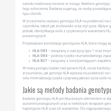
osłonki mielinowej nerwów w mózgu. Niektóre genotypy 
tego schorzenia. Badania sugerują, że osoby posiadając
typu chorób.
W zrozumieniu wpływu genotypu HLA na podatność na c
czynników, takich jak środowisko oraz styl życia. Wpływ 
jednak, identyfikacja osób z ryzykownymi wariantami H
prewencyjnych.
Przykładowe konstelacje genotypów HLA, które mogą wp
HLA-DR3
– związany z cukrzycą typu 1 oraz inn
HLA-DR4
– podnosi ryzyko reumatoidalnego zapa
HLA-B27
– związany z zesztywniającym zapalen
W miarę postępu badań nad genami HLA, coraz bardziej s
zrozumieniu, jak genotyp HLA wpływa na podatność na 
celu minimalizację ryzyka i poprawę jakości życia osób n
Jakie są metody badania genoty
Badanie genotypu HLA jest kluczowym elementem w diag
autoimmunologicznych oraz w niektórych terapiach genow
haplotypów HLA oraz ich wariantów. Oto najpopularniejsz