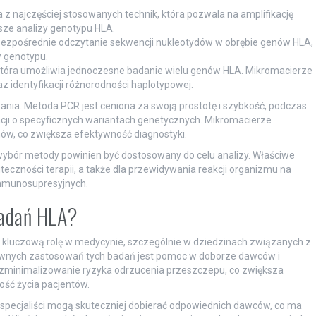
a z najczęściej stosowanych technik, która pozwala na amplifikację
sze analizy genotypu HLA.
ezpośrednie odczytanie sekwencji nukleotydów w obrębie genów HLA,
w genotypu.
która umożliwia jednoczesne badanie wielu genów HLA. Mikromacierze
z identyfikacji różnorodności haplotypowej.
ania. Metoda PCR jest ceniona za swoją prostotę i szybkość, podczas
ji o specyficznych wariantach genetycznych. Mikromacierze
ów, co zwiększa efektywność diagnostyki.
, wybór metody powinien być dostosowany do celu analizy. Właściwe
czności terapii, a także dla przewidywania reakcji organizmu na
immunosupresyjnych.
badań HLA?
 kluczową rolę w medycynie, szczególnie w dziedzinach związanych z
łównych zastosowań tych badań jest pomoc w doborze dawców i
st zminimalizowanie ryzyka odrzucenia przeszczepu, co zwiększa
ość życia pacjentów.
 specjaliści mogą skuteczniej dobierać odpowiednich dawców, co ma