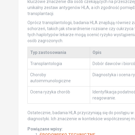
kluczowe znaczenie dla osób czekających na przeszczep
unikalny zestaw antygenów HLA, a ich zgodność pomięd
transplantacji.
Oprócz transplantologii, badania HLA znajdują również
schorzeń, takich jak stwardnienie rozsiane czy cukrzyca t
tych haplotypów lekarze mogą ocenić ryzyko wystąpieni
osób zagrożonych.
Typ zastosowania
Opis
Transplantologia
Dobór dawców i biorc
Choroby
Diagnostyka i ocena r
autoimmunologiczne
Ocena ryzyka chorób
Identyfikacja podatno
reagowanie.
Ostatecznie, badania HLA przyczyniają się do postępu w
diagnostyki. Ich znaczenie w kontekście współczesnej me
Powiązane wpisy:
ŚRODOWISKO TECHNICZNE