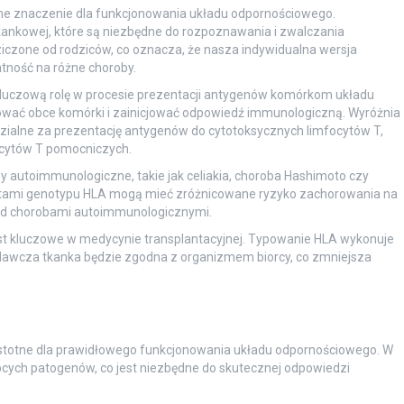
ne znaczenie dla funkcjonowania układu odpornościowego.
nkowej, które są niezbędne do rozpoznawania i zwalczania
dziczone od rodziców, co oznacza, że nasza indywidualna wersja
ność na różne choroby.
luczową rolę w procesie prezentacji antygenów komórkom układu
ować obce komórki i zainicjować odpowiedź immunologiczną. Wyróżnia
edzialne za prezentację antygenów do cytotoksycznych limfocytów T,
focytów T pomocniczych.
autoimmunologiczne, takie jak celiakia, choroba Hashimoto czy
ntami genotypu HLA mogą mieć zróżnicowane ryzyko zachorowania na
 nad chorobami autoimmunologicznymi.
est kluczowe w medycynie transplantacyjnej. Typowanie HLA wykonuje
 dawcza tkanka będzie zgodna z organizmem biorcy, co zmniejsza
istotne dla prawidłowego funkcjonowania układu odpornościowego. W
bcych patogenów, co jest niezbędne do skutecznej odpowiedzi