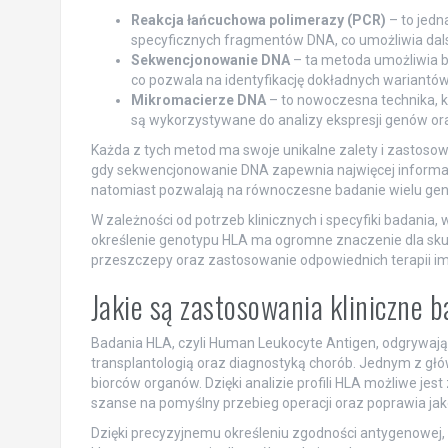
Reakcja łańcuchowa polimerazy (PCR)
– to jedn
specyficznych fragmentów DNA, co umożliwia dal
Sekwencjonowanie DNA
– ta metoda umożliwia b
co pozwala na identyfikację dokładnych wariantó
Mikromacierze DNA
– to nowoczesna technika, 
są wykorzystywane do analizy ekspresji genów ora
Każda z tych metod ma swoje unikalne zalety i zastosow
gdy sekwencjonowanie DNA zapewnia najwięcej informac
natomiast pozwalają na równoczesne badanie wielu gen
W zależności od potrzeb klinicznych i specyfiki badania
określenie genotypu HLA ma ogromne znaczenie dla skute
przeszczepy oraz zastosowanie odpowiednich terapii 
Jakie są zastosowania kliniczne 
Badania HLA, czyli Human Leukocyte Antigen, odgrywają
transplantologią oraz diagnostyką chorób. Jednym z g
biorców organów. Dzięki analizie profili HLA możliwe je
szanse na pomyślny przebieg operacji oraz poprawia jak
Dzięki precyzyjnemu określeniu zgodności antygenowej,